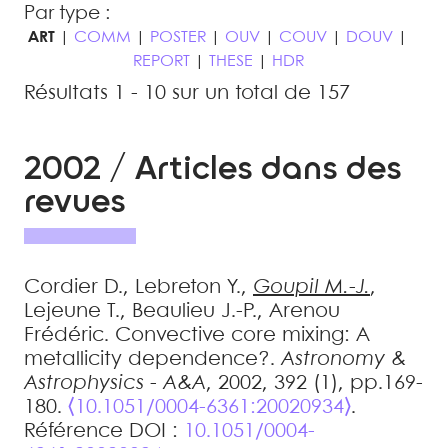
Par type :
ART
|
COMM
|
POSTER
|
OUV
|
COUV
|
DOUV
|
REPORT
|
THESE
|
HDR
Résultats 1 - 10 sur un total de 157
2002 / Articles dans des
revues
Cordier
D.
,
Lebreton
Y.
,
Goupil
M.-J.
,
Lejeune
T.
,
Beaulieu
J.-P.
,
Arenou
Frédéric
.
Convective core mixing: A
metallicity dependence?
.
Astronomy &
Astrophysics - A&A
, 2002, 392 (1), pp.169-
180.
⟨10.1051/0004-6361:20020934⟩
.
Référence DOI :
10.1051/0004-