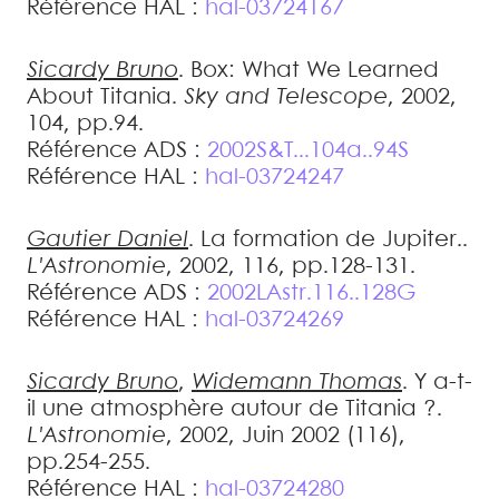
Référence HAL :
hal-03724167
Sicardy
Bruno
.
Box: What We Learned
About Titania
.
Sky and Telescope
, 2002,
104, pp.94
.
Référence ADS :
2002S&T...104a..94S
Référence HAL :
hal-03724247
Gautier
Daniel
.
La formation de Jupiter.
.
L'Astronomie
, 2002, 116, pp.128-131
.
Référence ADS :
2002LAstr.116..128G
Référence HAL :
hal-03724269
Sicardy
Bruno
,
Widemann
Thomas
.
Y a-t-
il une atmosphère autour de Titania ?
.
L'Astronomie
, 2002, Juin 2002 (116),
pp.254-255
.
Référence HAL :
hal-03724280