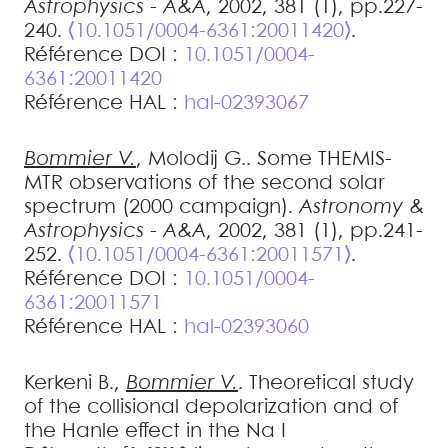
Astrophysics - A&A
, 2002, 381 (1), pp.227-
240.
⟨10.1051/0004-6361:20011420⟩
.
Référence DOI :
10.1051/0004-
6361:20011420
Référence HAL :
hal-02393067
Bommier
V.
,
Molodij
G.
.
Some THEMIS-
MTR observations of the second solar
spectrum (2000 campaign)
.
Astronomy &
Astrophysics - A&A
, 2002, 381 (1), pp.241-
252.
⟨10.1051/0004-6361:20011571⟩
.
Référence DOI :
10.1051/0004-
6361:20011571
Référence HAL :
hal-02393060
Kerkeni
B.
,
Bommier
V.
.
Theoretical study
of the collisional depolarization and of
the Hanle effect in the Na I