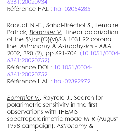
6361:20020934
Référence HAL :
hal-02054285
Raouafi
N.-E.
,
Sahal-Bréchot
S.
,
Lemaire
Patrick
,
Bommier
V.
.
Linear polarization
of the $\ion{O}{vi}$ λ 1031.92 coronal
line
.
Astronomy & Astrophysics - A&A
,
2002, 390 (2), pp.691-706.
⟨10.1051/0004-
6361:20020752⟩
.
Référence DOI :
10.1051/0004-
6361:20020752
Référence HAL :
hal-02392972
Bommier
V.
,
Rayrole
J.
.
Search for
polarimetric sensitivity in the first
observations with THEMIS
spectropolarimetric mode MTR (August
1998 campaign)
.
Astronomy &