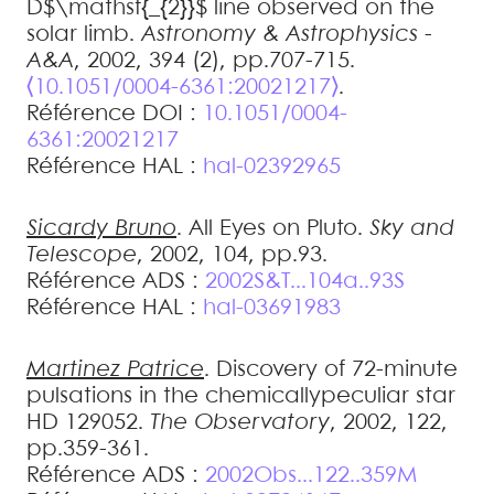
D$\mathsf{_{2}}$ line observed on the
solar limb
.
Astronomy & Astrophysics -
A&A
, 2002, 394 (2), pp.707-715.
⟨10.1051/0004-6361:20021217⟩
.
Référence DOI :
10.1051/0004-
6361:20021217
Référence HAL :
hal-02392965
Sicardy
Bruno
.
All Eyes on Pluto
.
Sky and
Telescope
, 2002, 104, pp.93
.
Référence ADS :
2002S&T...104a..93S
Référence HAL :
hal-03691983
Martinez
Patrice
.
Discovery of 72-minute
pulsations in the chemicallypeculiar star
HD 129052
.
The Observatory
, 2002, 122,
pp.359-361
.
Référence ADS :
2002Obs...122..359M