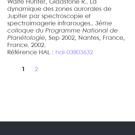
Waite
Hunter
,
Gladstone
R.
.
La
dynamique des zones aurorales de
Jupiter par spectroscopie et
spectroimagerie infrarouges.
.
3ème
colloque du Programme National de
Planétologie
, Sep 2002, Nantes, France,
France. 2002
.
Référence HAL :
hal-03803632
1
2