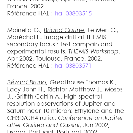
France. 2002
.
Référence HAL :
hal-03803515
Mainella
G.
,
Briand
Carine
,
Le Men
C.
,
Maréchal
L.
.
Image drift at THEMIS
secondary focus : test campain and
experimental results
.
THEMIS Workshop
,
Apr 2002, Toulouse, France. 2002
.
Référence HAL :
hal-03803571
Bézard
Bruno
,
Greathouse
Thomas K.
,
Lacy
John H.
,
Richter
Matthew J.
,
Moses
J.
,
Griffith
Caitlin A.
.
High spectral
resolution observations of Jupiter and
Saturn near 10 micron: Ethylene and the
CH3D/CH4 ratio.
.
Conference on Jupiter
after Galileo and Cassini
, Jun 2002,
Lisboa, Portugal, Portugal. 2002
.