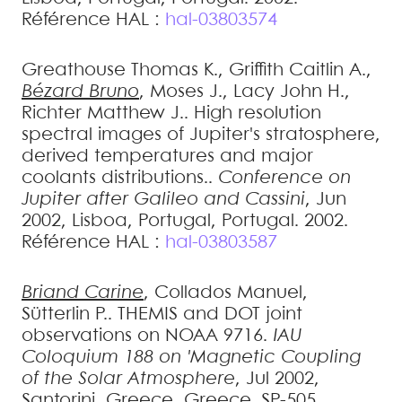
Référence HAL :
hal-03803574
Greathouse
Thomas K.
,
Griffith
Caitlin A.
,
Bézard
Bruno
,
Moses
J.
,
Lacy
John H.
,
Richter
Matthew J.
.
High resolution
spectral images of Jupiter's stratosphere,
derived temperatures and major
coolants distributions.
.
Conference on
Jupiter after Galileo and Cassini
, Jun
2002, Lisboa, Portugal, Portugal. 2002
.
Référence HAL :
hal-03803587
Briand
Carine
,
Collados
Manuel
,
Sütterlin
P.
.
THEMIS and DOT joint
observations on NOAA 9716
.
IAU
Coloquium 188 on 'Magnetic Coupling
of the Solar Atmosphere
, Jul 2002,
Santorini, Greece, Greece. SP-505,