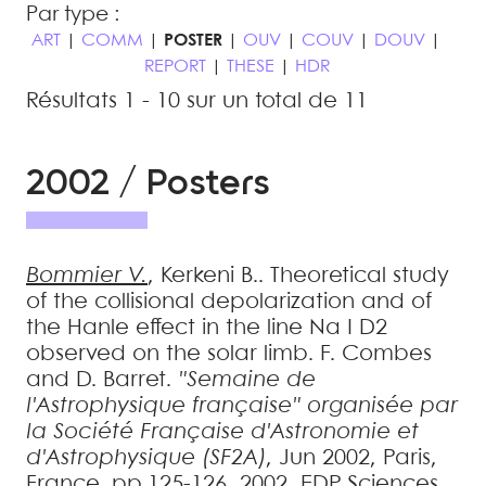
Par type :
ART
|
COMM
|
POSTER
|
OUV
|
COUV
|
DOUV
|
REPORT
|
THESE
|
HDR
Résultats 1 - 10 sur un total de 11
2002 / Posters
Bommier
V.
,
Kerkeni
B.
.
Theoretical study
of the collisional depolarization and of
the Hanle effect in the line Na I D2
observed on the solar limb
.
F. Combes
and D. Barret.
"Semaine de
l'Astrophysique française" organisée par
la Société Française d'Astronomie et
d'Astrophysique (SF2A)
, Jun 2002, Paris,
France. pp.125-126, 2002, EDP Sciences