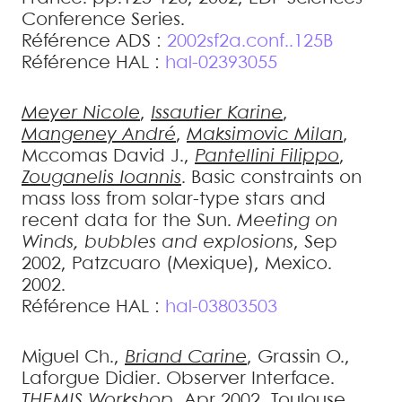
Conference Series
.
Référence ADS :
2002sf2a.conf..125B
Référence HAL :
hal-02393055
Meyer
Nicole
,
Issautier
Karine
,
Mangeney
André
,
Maksimovic
Milan
,
Mccomas
David J.
,
Pantellini
Filippo
,
Zouganelis
Ioannis
.
Basic constraints on
mass loss from solar-type stars and
recent data for the Sun
.
Meeting on
Winds, bubbles and explosions
, Sep
2002, Patzcuaro (Mexique), Mexico.
2002
.
Référence HAL :
hal-03803503
Miguel
Ch.
,
Briand
Carine
,
Grassin
O.
,
Laforgue
Didier
.
Observer Interface
.
THEMIS Workshop
, Apr 2002, Toulouse,