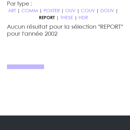
Par type :
ART
|
COMM
|
POSTER
|
OUV
|
COUV
|
DOUV
|
REPORT
|
THESE
|
HDR
Aucun résultat pour la sélection "REPORT"
pour l'année 2002