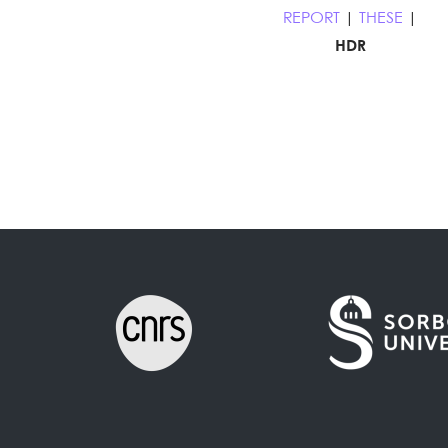
REPORT
|
THESE
|
HDR