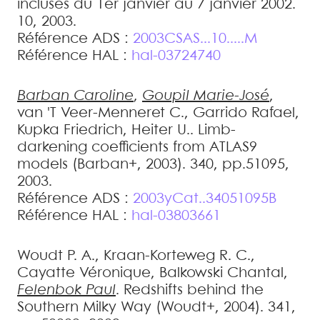
incluses du 1er janvier au 7 janvier 2002
.
10, 2003
.
Référence ADS :
2003CSAS...10.....M
Référence HAL :
hal-03724740
Barban
Caroline
,
Goupil
Marie-José
,
van 'T Veer-Menneret
C.
,
Garrido
Rafael
,
Kupka
Friedrich
,
Heiter
U.
.
Limb-
darkening coefficients from ATLAS9
models (Barban+, 2003)
.
340, pp.51095,
2003
.
Référence ADS :
2003yCat..34051095B
Référence HAL :
hal-03803661
Woudt
P. A.
,
Kraan-Korteweg
R. C.
,
Cayatte
Véronique
,
Balkowski
Chantal
,
Felenbok
Paul
.
Redshifts behind the
Southern Milky Way (Woudt+, 2004)
.
341,