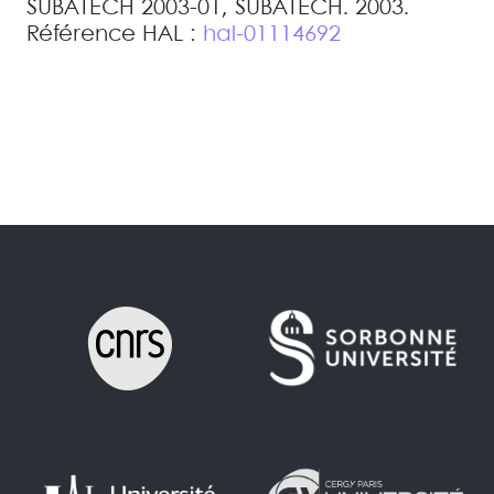
SUBATECH 2003-01, SUBATECH. 2003
.
Référence HAL :
hal-01114692