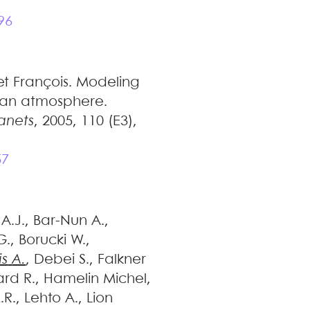
96
et
François
.
Modeling
tian atmosphere
.
anets
, 2005, 110 (E3),
57
A.J.
,
Bar-Nun
A.
,
G.
,
Borucki
W.
,
is
A.
,
Debei
S.
,
Falkner
ard
R.
,
Hamelin
Michel
,
.R.
,
Lehto
A.
,
Lion