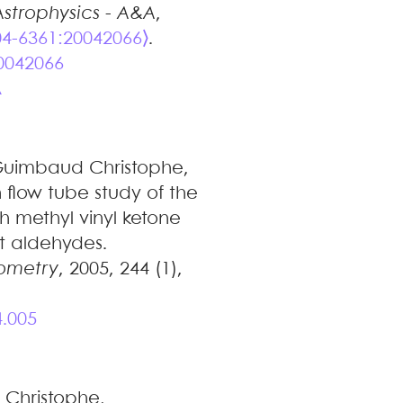
strophysics - A&A
,
04-6361:20042066⟩
.
0042066
A
Guimbaud
Christophe
,
 flow tube study of the
 methyl vinyl ketone
t aldehydes
.
rometry
, 2005, 244 (1),
4.005
d
Christophe
,