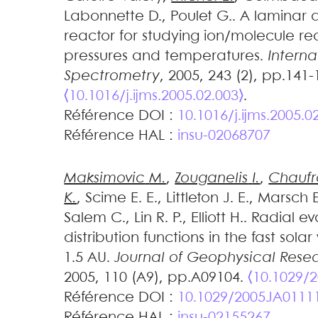
Labonnette
D.
,
Poulet
G.
.
A laminar a
reactor for studying ion/molecule re
pressures and temperatures
.
Interna
Spectrometry
, 2005, 243 (2), pp.141-
⟨10.1016/j.ijms.2005.02.003⟩
.
Référence DOI :
10.1016/j.ijms.2005.0
Référence HAL :
insu-02068707
Maksimovic
M.
,
Zouganelis
I.
,
Chaufr
K.
,
Scime
E. E.
,
Littleton
J. E.
,
Marsch
Salem
C.
,
Lin
R. P.
,
Elliott
H.
.
Radial ev
distribution functions in the fast so
1.5 AU
.
Journal of Geophysical Rese
2005, 110 (A9), pp.A09104.
⟨10.1029/
Référence DOI :
10.1029/2005JA0111
Référence HAL :
insu-02155267