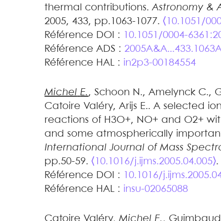
thermal contributions
.
Astronomy & A
2005, 433, pp.1063-1077.
⟨10.1051/00
Référence DOI :
10.1051/0004-6361:2
Référence ADS :
2005A&A...433.1063
Référence HAL :
in2p3-00184554
Michel
E.
,
Schoon
N.
,
Amelynck
C.
,
Catoire
Valéry
,
Arijs
E.
.
A selected ion
reactions of H3O+, NO+ and O2+ with
and some atmospherically importan
International Journal of Mass Spect
pp.50-59.
⟨10.1016/j.ijms.2005.04.005⟩
.
Référence DOI :
10.1016/j.ijms.2005.0
Référence HAL :
insu-02065088
Catoire
Valéry
,
Michel
E.
,
Guimbau