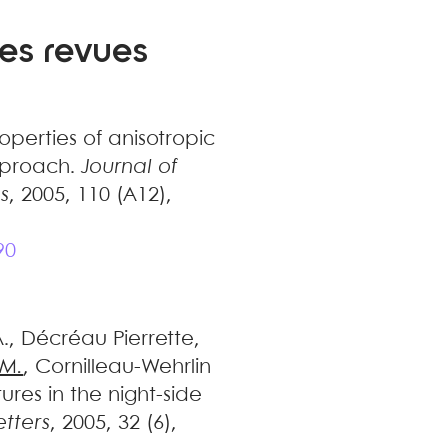
des revues
operties of anisotropic
approach
.
Journal of
s
, 2005, 110 (A12),
90
.
,
Décréau
Pierrette
,
M.
,
Cornilleau-Wehrlin
tures in the night-side
tters
, 2005, 32 (6),