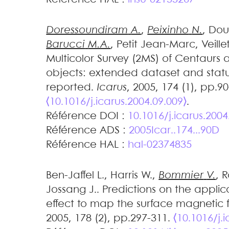
Doressoundiram
A.
,
Peixinho
N.
,
Dou
Barucci
M.A.
,
Petit
Jean-Marc
,
Veille
Multicolor Survey (2MS) of Centaurs
objects: extended dataset and statu
reported
.
Icarus
, 2005, 174 (1), pp.90
⟨10.1016/j.icarus.2004.09.009⟩
.
Référence DOI :
10.1016/j.icarus.2004
Référence ADS :
2005Icar..174...90D
Référence HAL :
hal-02374835
Ben-Jaffel
L.
,
Harris
W.
,
Bommier
V.
,
R
Jossang
J.
.
Predictions on the applic
effect to map the surface magnetic fi
2005, 178 (2), pp.297-311.
⟨10.1016/j.