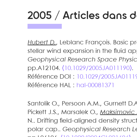
2005 / Articles dans 
Hubert
D.
,
Leblanc
François
.
Basic pr
stellar wind expansion in the fluid 
Geophysical Research Space Physic
pp.A12104.
⟨10.1029/2005JA011190⟩
.
Référence DOI :
10.1029/2005JA0111
Référence HAL :
hal-00081371
Santolik
O.
,
Persoon
A.M.
,
Gurnett
D.A
Pickett
J.S.
,
Marsalek
O.
,
Maksimovic
N.
.
Drifting field-aligned density struc
polar cap.
.
Geophysical Research Le