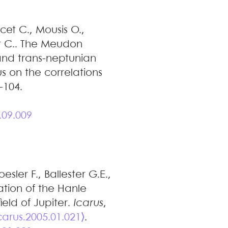
cet
C.
,
Mousis
O.
,
t
C.
.
The Meudon
 and trans-neptunian
s on the correlations
-104.
.09.009
oesler
F.
,
Ballester
G.E.
,
ation of the Hanle
eld of Jupiter
.
Icarus
,
icarus.2005.01.021⟩
.