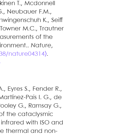
kinen
T.
,
Mcdonnell
G.
,
Neubauer
F.M.
,
hwingenschuh
K.
,
Seiff
,
Towner
M.C.
,
Trautner
easurements of the
vironment.
.
Nature
,
038/nature04314⟩
.
4
A.
,
Eyres
S.
,
Fender
R.
,
Martínez-Pais
I. G.
,
de
Pooley
G.
,
Ramsay
G.
,
 of the cataclysmic
r infrared with ISO and
ble thermal and non-