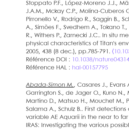
Stoppato
P.F.
,
López-Moreno
J.J.
,
Mä
J.A.M.
,
Mckay
C.P.
,
Molina-Cuberos
Pirronello
V.
,
Rodrigo
R.
,
Saggin
B.
,
Sc
A.
,
Simões
F.
,
Svedhem
A.
,
Tokano
T.
R.
,
Withers
P.
,
Zarnecki
J.C.
.
In situ m
physical characteristics of Titan's en
2005, 438 (8 dec.), pp.785-791.
⟨10.1
Référence DOI :
10.1038/nature0431
Référence HAL :
hal-00157795
Abada-Simon
M.
,
Casares
J.
,
Evans
Garrington
S.
,
de Jager
O.
,
Kuno
N.
,
Martino
D.
,
Matsuo
H.
,
Mouchet
M.
,
Salama
A.
,
Schulz
B.
.
First detections
variable AE Aquarii in the near to fa
IRAS: Investigating the various possi