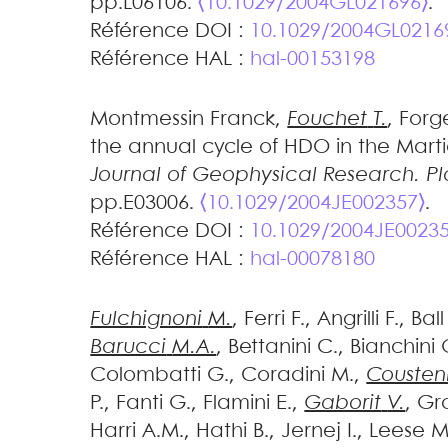
pp.L06106.
⟨10.1029/2004GL021696⟩
.
Référence DOI :
10.1029/2004GL0216
Référence HAL :
hal-00153198
Montmessin
Franck
,
Fouchet
T.
,
Forg
the annual cycle of HDO in the Mar
Journal of Geophysical Research. Pl
pp.E03006.
⟨10.1029/2004JE002357⟩
.
Référence DOI :
10.1029/2004JE0023
Référence HAL :
hal-00078180
Fulchignoni
M.
,
Ferri
F.
,
Angrilli
F.
,
Ball
Barucci
M.A.
,
Bettanini
C.
,
Bianchini
Colombatti
G.
,
Coradini
M.
,
Cousten
P.
,
Fanti
G.
,
Flamini
E.
,
Gaborit
V.
,
Gr
Harri
A.M.
,
Hathi
B.
,
Jernej
I.
,
Leese
M