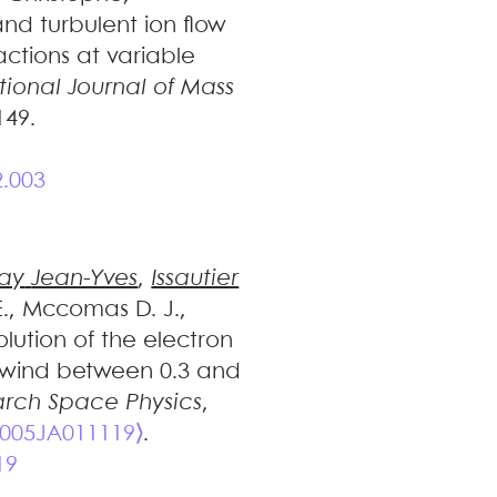
nd turbulent ion flow
actions at variable
tional Journal of Mass
149.
2.003
ay
Jean-Yves
,
Issautier
E.
,
Mccomas
D. J.
,
olution of the electron
lar wind between 0.3 and
arch Space Physics
,
2005JA011119⟩
.
19