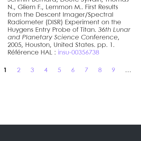
N.
,
Gliem
F.
,
Lemmon
M.
.
First Results
from the Descent Imager/Spectral
Radiometer (DISR) Experiment on the
Huygens Entry Probe of Titan
.
36th Lunar
and Planetary Science Conference
,
2005, Houston, United States. pp. 1
.
Référence HAL :
insu-00356738
1
2
3
4
5
6
7
8
9
…