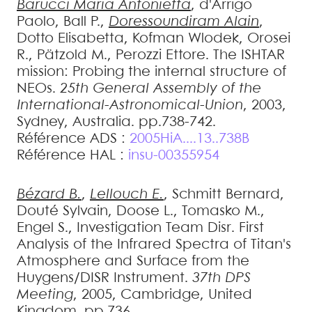
Barucci
Maria Antonietta
,
d'Arrigo
Paolo
,
Ball
P.
,
Doressoundiram
Alain
,
Dotto
Elisabetta
,
Kofman
Wlodek
,
Orosei
R.
,
Pätzold
M.
,
Perozzi
Ettore
.
The ISHTAR
mission: Probing the internal structure of
NEOs
.
25th General Assembly of the
International-Astronomical-Union
, 2003,
Sydney, Australia. pp.738-742
.
Référence ADS :
2005HiA....13..738B
Référence HAL :
insu-00355954
Bézard
B.
,
Lellouch
E.
,
Schmitt
Bernard
,
Douté
Sylvain
,
Doose
L.
,
Tomasko
M.
,
Engel
S.
,
Investigation Team
Disr
.
First
Analysis of the Infrared Spectra of Titan's
Atmosphere and Surface from the
Huygens/DISR Instrument
.
37th DPS
Meeting
, 2005, Cambridge, United
Kingdom. pp.736
.