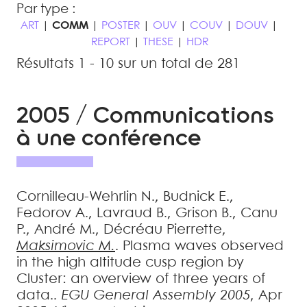
Par type :
ART
|
COMM
|
POSTER
|
OUV
|
COUV
|
DOUV
|
REPORT
|
THESE
|
HDR
Résultats 1 - 10 sur un total de 281
2005 / Communications
à une conférence
Cornilleau-Wehrlin
N.
,
Budnick
E.
,
Fedorov
A.
,
Lavraud
B.
,
Grison
B.
,
Canu
P.
,
André
M.
,
Décréau
Pierrette
,
Maksimovic
M.
.
Plasma waves observed
in the high altitude cusp region by
Cluster: an overview of three years of
data.
.
EGU General Assembly 2005
, Apr