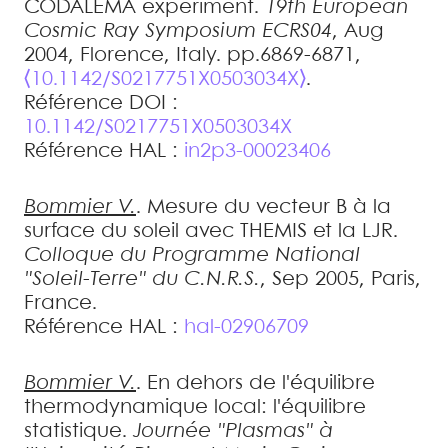
CODALEMA experiment
.
19th European
Cosmic Ray Symposium ECRS04
, Aug
2004, Florence, Italy. pp.6869-6871,
⟨10.1142/S0217751X0503034X⟩
.
Référence DOI :
10.1142/S0217751X0503034X
Référence HAL :
in2p3-00023406
Bommier
V.
.
Mesure du vecteur B à la
surface du soleil avec THEMIS et la LJR
.
Colloque du Programme National
"Soleil-Terre" du C.N.R.S.
, Sep 2005, Paris,
France
.
Référence HAL :
hal-02906709
Bommier
V.
.
En dehors de l'équilibre
thermodynamique local: l'équilibre
statistique
.
Journée "Plasmas" à