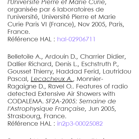
l'Université Pierre et Marie Curie
,
organisée par 6 laboratoires de
l'université, Université Pierre et Marie
Curie Paris VI (France), Nov 2005, Paris,
France
.
Référence HAL :
hal-02906711
Belletoile
A.
,
Ardouin
D.
,
Charrier
Didier
,
Dallier
Richard
,
Denis
L.
,
Eschstruth
P.
,
Gousset
Thierry
,
Haddad
Ferid
,
Lautridou
Pascal
,
Lecacheux
A.
,
Monnier-
Ragaigne
D.
,
Ravel
O.
.
Features of radio
detected Extensive Air Showers with
CODALEMA
.
SF2A-2005: Semaine de
l'Astrophysique Française
, Jun 2005,
Strasbourg, France
.
Référence HAL :
in2p3-00025082