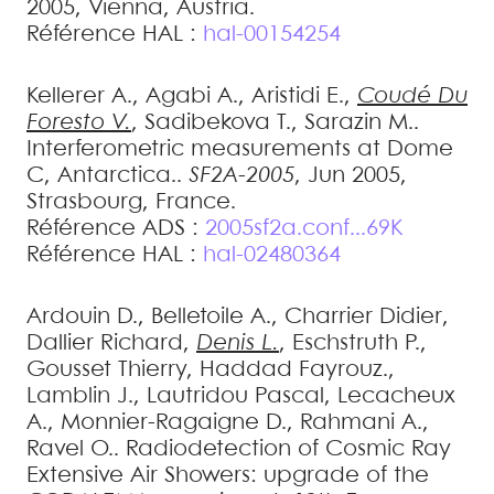
2005, Vienna, Austria
.
Référence HAL :
hal-00154254
Kellerer
A.
,
Agabi
A.
,
Aristidi
E.
,
Coudé Du
Foresto
V.
,
Sadibekova
T.
,
Sarazin
M.
.
Interferometric measurements at Dome
C, Antarctica.
.
SF2A-2005
, Jun 2005,
Strasbourg, France
.
Référence ADS :
2005sf2a.conf...69K
Référence HAL :
hal-02480364
Ardouin
D.
,
Belletoile
A.
,
Charrier
Didier
,
Dallier
Richard
,
Denis
L.
,
Eschstruth
P.
,
Gousset
Thierry
,
Haddad
Fayrouz.
,
Lamblin
J.
,
Lautridou
Pascal
,
Lecacheux
A.
,
Monnier-Ragaigne
D.
,
Rahmani
A.
,
Ravel
O.
.
Radiodetection of Cosmic Ray
Extensive Air Showers: upgrade of the