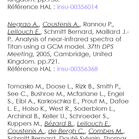
Référence HAL :
insu-00356014
Negrao
A.
,
Coustenis
A.
,
Rannou
P.
,
Lellouch
E.
,
Schmitt
Bernard
,
Maillard
J.-
P.
.
Analysis of near-infrared spectra of
Titan using a GCM model
.
37th DPS
Meeting
, 2005, Cambridge, United
Kingdom. pp.721
.
Référence HAL :
insu-00356368
Tomasko
M.
,
Doose
L.
,
Rizk
B.
,
Smith
P.
,
See
C.
,
Bushroe
M.
,
Mcfarlane
L.
,
Engel
S.
,
Eibl
A.
,
Karkoschka
E.
,
Prout
M.
,
Dafoe
L. E.
,
Holso
K.
,
West
R.
,
Soderblom
L.
,
Archinal
B.
,
Keller
U.
,
Schroeder
S.
,
Kuppers
M.
,
Bézard
B.
,
Lellouch
E.
,
Coustenis
A.
,
de Bergh
C.
,
Combes
M.
,
Schmitt
Bernard
,
Douté
Sylvain
,
Thomas