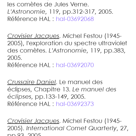
les comètes de Jules Verne
.
L'Astronomie
, 119, pp.312-317, 2005
.
Référence HAL :
hal-03692068
Crovisier
Jacques
.
Michel Festou (1945-
2005), l'exploration du spectre ultraviolet
des comètes
.
L'Astronomie
, 119, pp.383,
2005
.
Référence HAL :
hal-03692070
Crussaire
Daniel
.
Le manuel des
éclipses, Chapitre 13
.
Le manuel des
éclipses
, pp.133-149, 2005
.
Référence HAL :
hal-03692373
Crovisier
Jacques
.
Michel Festou (1945-
2005)
.
International Comet Quarterly
, 27,
pp.93, 2005
.