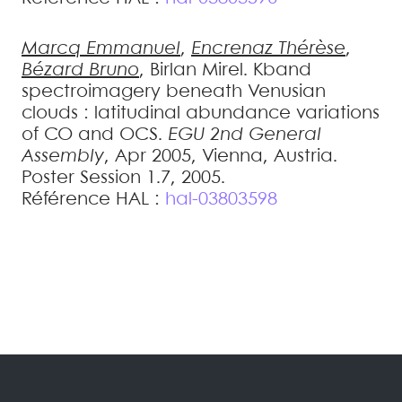
Marcq
Emmanuel
,
Encrenaz
Thérèse
,
Bézard
Bruno
,
Birlan
Mirel
.
Kband
spectroimagery beneath Venusian
clouds : latitudinal abundance variations
of CO and OCS
.
EGU 2nd General
Assembly
, Apr 2005, Vienna, Austria.
Poster Session 1.7, 2005
.
Référence HAL :
hal-03803598