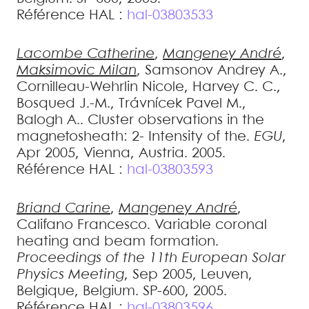
Référence HAL :
hal-03803533
Lacombe
Catherine
,
Mangeney
André
,
Maksimovic
Milan
,
Samsonov
Andrey A.
,
Cornilleau-Wehrlin
Nicole
,
Harvey
C. C.
,
Bosqued
J.-M.
,
Trávnícek
Pavel M.
,
Balogh
A.
.
Cluster observations in the
magnetosheath: 2- Intensity of the
.
EGU
,
Apr 2005, Vienna, Austria. 2005
.
Référence HAL :
hal-03803593
Briand
Carine
,
Mangeney
André
,
Califano
Francesco
.
Variable coronal
heating and beam formation
.
Proceedings of the 11th European Solar
Physics Meeting
, Sep 2005, Leuven,
Belgique, Belgium. SP-600, 2005
.
Référence HAL :
hal-03803596