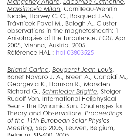
Mangeney
André
,
Lacombe
Catherine
,
Maksimovic
Milan
,
Cornilleau-Wehrlin
Nicole
,
Harvey
C. C.
,
Bosqued
J.-M.
,
Trávnícek
Pavel M.
,
Balogh
A.
.
Cluster
observations in the magnetosheath: 1-
Anisotropies of the turbulence
.
EGU
, Apr
2005, Vienna, Austria. 2005
.
Référence HAL :
hal-03803525
Briand
Carine
,
Bougeret
Jean-Louis
,
Bonet Navaro
J. A.
,
Breen
A.
,
Candidi
M.
,
Georgevia
K.
,
Harrison
R.
,
Marsden
Richard G.
,
Schmieder
Brigitte
,
Steiger
Rudolf Von
.
International Heliphysical
Year - The Dynamic Sun: Challenges for
Theory and Observations
.
Proceedings
of the 11th European Solar Physics
Meeting
, Sep 2005, Leuven, Belgium,
Belgium. SP-600, 2005
.