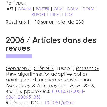
Par type :
ART
|
COMM
|
POSTER
|
OUV
|
COUV
|
DOUV
|
REPORT
|
THESE
|
HDR
Résultats 1 - 10 sur un total de 230
2006 / Articles dans des
revues
Gendron
E
,
Clénet
Y
,
Fusco
T
,
Rousset
G
.
New algorithms for adaptive optics
point-spread function reconstruction
.
Astronomy & Astrophysics - A&A
, 2006,
457 (1), pp.359-363.
⟨10.1051/0004-
6361:20065135⟩
.
Référence DOI :
10.1051/0004-