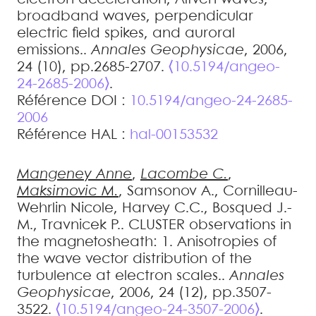
broadband waves, perpendicular
electric field spikes, and auroral
emissions.
.
Annales Geophysicae
, 2006,
24 (10), pp.2685-2707.
⟨10.5194/angeo-
24-2685-2006⟩
.
Référence DOI :
10.5194/angeo-24-2685-
2006
Référence HAL :
hal-00153532
Mangeney
Anne
,
Lacombe
C.
,
Maksimovic
M.
,
Samsonov
A.
,
Cornilleau-
Wehrlin
Nicole
,
Harvey
C.C.
,
Bosqued
J.-
M.
,
Travnicek
P.
.
CLUSTER observations in
the magnetosheath: 1. Anisotropies of
the wave vector distribution of the
turbulence at electron scales.
.
Annales
Geophysicae
, 2006, 24 (12), pp.3507-
3522.
⟨10.5194/angeo-24-3507-2006⟩
.