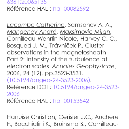
6361:20065135
Référence HAL :
hal-00082592
Lacombe
Catherine
,
Samsonov
A. A.
,
Mangeney
André
,
Maksimovic
Milan
,
Cornilleau-Wehrlin
Nicole
,
Harvey
C. C.
,
Bosqued
J.-M.
,
Trávníček
P.
.
Cluster
observations in the magnetosheath –
Part 2: Intensity of the turbulence at
electron scales
.
Annales Geophysicae
,
2006, 24 (12), pp.3523-3531.
⟨10.5194/angeo-24-3523-2006⟩
.
Référence DOI :
10.5194/angeo-24-3523-
2006
Référence HAL :
hal-00153542
Hanuise
Christian
,
Cerisier
J.C.
,
Auchere
F.
,
Bocchialini
K.
,
Bruinsma
S.
,
Cornilleau-