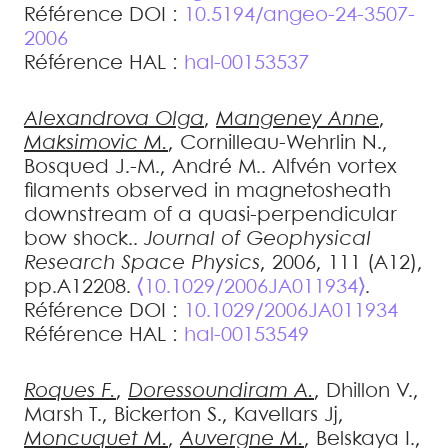
Référence DOI :
10.5194/angeo-24-3507-
2006
Référence HAL :
hal-00153537
Alexandrova
Olga
,
Mangeney
Anne
,
Maksimovic
M.
,
Cornilleau-Wehrlin
N.
,
Bosqued
J.-M.
,
André
M.
.
Alfvén vortex
filaments observed in magnetosheath
downstream of a quasi-perpendicular
bow shock.
.
Journal of Geophysical
Research Space Physics
, 2006, 111 (A12),
pp.A12208.
⟨10.1029/2006JA011934⟩
.
Référence DOI :
10.1029/2006JA011934
Référence HAL :
hal-00153549
Roques
F.
,
Doressoundiram
A.
,
Dhillon
V.
,
Marsh
T.
,
Bickerton
S.
,
Kavellars
Jj
,
Moncuquet
M.
,
Auvergne
M.
,
Belskaya
I.
,