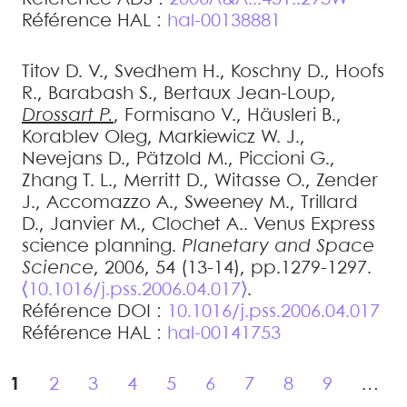
Référence HAL :
hal-00138881
Titov
D. V.
,
Svedhem
H.
,
Koschny
D.
,
Hoofs
R.
,
Barabash
S.
,
Bertaux
Jean-Loup
,
Drossart
P.
,
Formisano
V.
,
Häusleri
B.
,
Korablev
Oleg
,
Markiewicz
W. J.
,
Nevejans
D.
,
Pätzold
M.
,
Piccioni
G.
,
Zhang
T. L.
,
Merritt
D.
,
Witasse
O.
,
Zender
J.
,
Accomazzo
A.
,
Sweeney
M.
,
Trillard
D.
,
Janvier
M.
,
Clochet
A.
.
Venus Express
science planning
.
Planetary and Space
Science
, 2006, 54 (13-14), pp.1279-1297.
⟨10.1016/j.pss.2006.04.017⟩
.
Référence DOI :
10.1016/j.pss.2006.04.017
Référence HAL :
hal-00141753
1
2
3
4
5
6
7
8
9
…