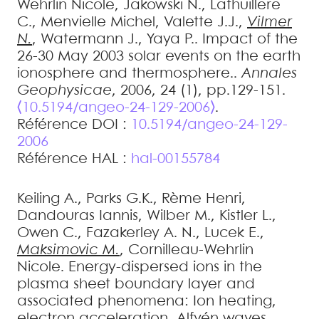
Wehrlin
Nicole
,
Jakowski
N.
,
Lathuillere
C.
,
Menvielle
Michel
,
Valette
J.J.
,
Vilmer
N.
,
Watermann
J.
,
Yaya
P.
.
Impact of the
26-30 May 2003 solar events on the earth
ionosphere and thermosphere.
.
Annales
Geophysicae
, 2006, 24 (1), pp.129-151.
⟨10.5194/angeo-24-129-2006⟩
.
Référence DOI :
10.5194/angeo-24-129-
2006
Référence HAL :
hal-00155784
Keiling
A.
,
Parks
G.K.
,
Rème
Henri
,
Dandouras
Iannis
,
Wilber
M.
,
Kistler
L.
,
Owen
C.
,
Fazakerley
A. N.
,
Lucek
E.
,
Maksimovic
M.
,
Cornilleau-Wehrlin
Nicole
.
Energy-dispersed ions in the
plasma sheet boundary layer and
associated phenomena: Ion heating,
electron acceleration, Alfvén waves,