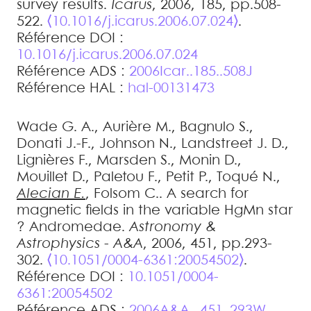
survey results
.
Icarus
, 2006, 185, pp.508-
522.
⟨10.1016/j.icarus.2006.07.024⟩
.
Référence DOI :
10.1016/j.icarus.2006.07.024
Référence ADS :
2006Icar..185..508J
Référence HAL :
hal-00131473
Wade
G. A.
,
Aurière
M.
,
Bagnulo
S.
,
Donati
J.-F.
,
Johnson
N.
,
Landstreet
J. D.
,
Lignières
F.
,
Marsden
S.
,
Monin
D.
,
Mouillet
D.
,
Paletou
F.
,
Petit
P.
,
Toqué
N.
,
Alecian
E.
,
Folsom
C.
.
A search for
magnetic fields in the variable HgMn star
? Andromedae
.
Astronomy &
Astrophysics - A&A
, 2006, 451, pp.293-
302.
⟨10.1051/0004-6361:20054502⟩
.
Référence DOI :
10.1051/0004-
6361:20054502
Référence ADS :
2006A&A...451..293W