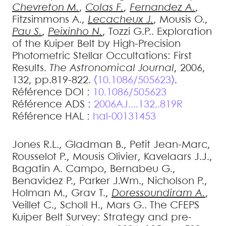
Chevreton
M.
,
Colas
F.
,
Fernandez
A.
,
Fitzsimmons
A.
,
Lecacheux
J.
,
Mousis
O.
,
Pau
S.
,
Peixinho
N.
,
Tozzi
G.P.
.
Exploration
of the Kuiper Belt by High-Precision
Photometric Stellar Occultations: First
Results
.
The Astronomical Journal
, 2006,
132, pp.819-822.
⟨10.1086/505623⟩
.
Référence DOI :
10.1086/505623
Référence ADS :
2006AJ....132..819R
Référence HAL :
hal-00131453
Jones
R.L.
,
Gladman
B.
,
Petit
Jean-Marc
,
Rousselot
P.
,
Mousis
Olivier
,
Kavelaars
J.J.
,
Bagatin
A. Campo
,
Bernabeu
G.
,
Benavidez
P.
,
Parker
J.Wm.
,
Nicholson
P.
,
Holman
M.
,
Grav
T.
,
Doressoundiram
A.
,
Veillet
C.
,
Scholl
H.
,
Mars
G.
.
The CFEPS
Kuiper Belt Survey: Strategy and pre-