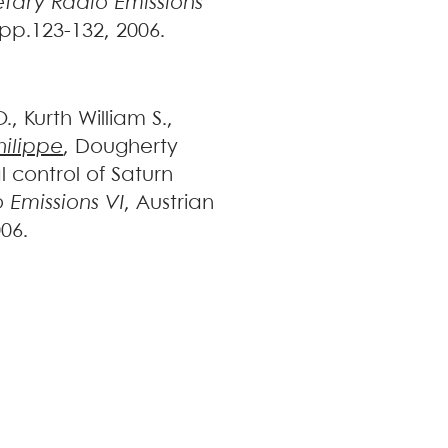
etary Radio Emissions
, pp.123-132, 2006
.
O.
,
Kurth
William S.
,
hilippe
,
Dougherty
l control of Saturn
 Emissions VI
, Austrian
006
.