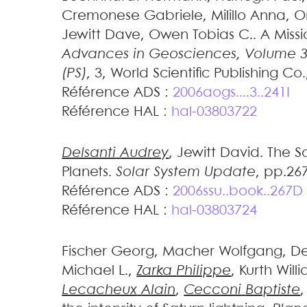
Cremonese
Gabriele
,
Milillo
Anna
,
Or
Jewitt
Dave
,
Owen
Tobias C.
.
A Miss
Advances in Geosciences, Volume 3
(PS)
, 3, World Scientific Publishing Co
Référence ADS :
2006aogs....3..241I
Référence HAL :
hal-03803722
Delsanti
Audrey
,
Jewitt
David
.
The S
Planets
.
Solar System Update
, pp.26
Référence ADS :
2006ssu..book..267D
Référence HAL :
hal-03803724
Fischer
Georg
,
Macher
Wolfgang
,
D
Michael L.
,
Zarka
Philippe
,
Kurth
Willi
Lecacheux
Alain
,
Cecconi
Baptiste