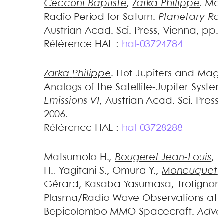
Cecconi
Baptiste
,
Zarka
Philippe
.
Mo
Radio Period for Saturn
.
Planetary Ra
Austrian Acad. Sci. Press, Vienna, pp
Référence HAL :
hal-03724784
Zarka
Philippe
.
Hot Jupiters and Magn
Analogs of the Satellite-Jupiter Syst
Emissions VI
, Austrian Acad. Sci. Pres
2006
.
Référence HAL :
hal-03728288
Matsumoto
H.
,
Bougeret
Jean-Louis
,
H.
,
Yagitani
S.
,
Omura
Y.
,
Moncuquet
Gérard
,
Kasaba
Yasumasa
,
Trotigno
Plasma/Radio Wave Observations at
Bepicolombo MMO Spacecraft
.
Adv