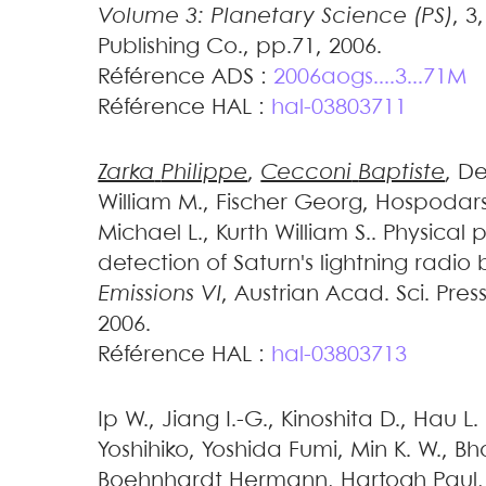
Volume 3: Planetary Science (PS)
, 3
Publishing Co., pp.71, 2006
.
Référence ADS :
2006aogs....3...71M
Référence HAL :
hal-03803711
Zarka
Philippe
,
Cecconi
Baptiste
,
De
William M.
,
Fischer
Georg
,
Hospodar
Michael L.
,
Kurth
William S.
.
Physical 
detection of Saturn's lightning radio 
Emissions VI
, Austrian Acad. Sci. Pres
2006
.
Référence HAL :
hal-03803713
Ip
W.
,
Jiang
I.-G.
,
Kinoshita
D.
,
Hau
L.
Yoshihiko
,
Yoshida
Fumi
,
Min
K. W.
,
Bh
Boehnhardt
Hermann
,
Hartogh
Paul