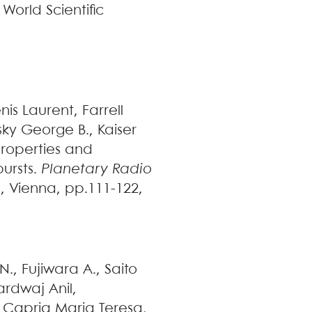
, World Scientific
nis
Laurent
,
Farrell
sky
George B.
,
Kaiser
properties and
bursts
.
Planetary Radio
s, Vienna, pp.111-122,
 N.
,
Fujiwara
A.
,
Saito
ardwaj
Anil
,
,
Capria
Maria Teresa
,