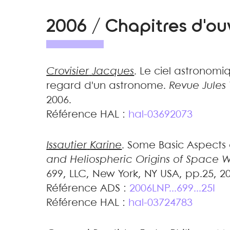
2006 / Chapitres d'o
Crovisier
Jacques
.
Le ciel astronomiq
regard d'un astronome
.
Revue Jules
2006
.
Référence HAL :
hal-03692073
Issautier
Karine
.
Some Basic Aspects 
and Heliospheric Origins of Space
699, LLC, New York, NY USA, pp.25, 2
Référence ADS :
2006LNP...699...25I
Référence HAL :
hal-03724783