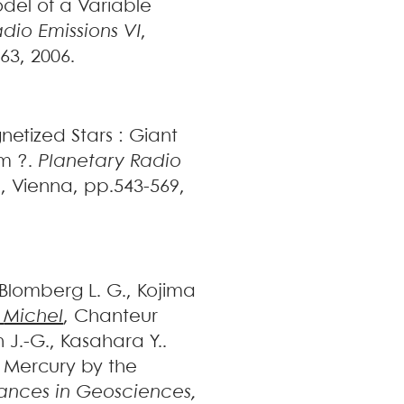
del of a Variable
dio Emissions VI
,
.63, 2006
.
etized Stars : Giant
em ?
.
Planetary Radio
s, Vienna, pp.543-569,
Blomberg
L. G.
,
Kojima
Michel
,
Chanteur
n
J.-G.
,
Kasahara
Y.
.
 Mercury by the
ances in Geosciences,