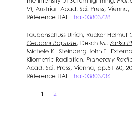
the intensity of Saturn lightning
.
Plan
VI
, Austrian Acad. Sci. Press, Vienna
Référence HAL :
hal-03803728
Taubenschuss
Ulrich
,
Rucker
Helmut 
Cecconi
Baptiste
,
Desch
M.
,
Zarka
P
Michele K.
,
Steinberg
John T.
.
Externa
Kilometric Radiation
.
Planetary Radio
Acad. Sci. Press, Vienna, pp.51-60, 2
Référence HAL :
hal-03803736
1
2