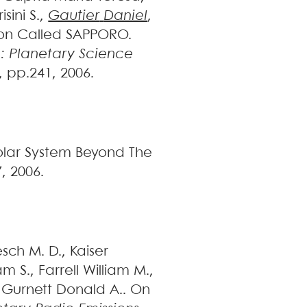
isini
S.
,
Gautier
Daniel
,
ion Called SAPPORO
.
: Planetary Science
., pp.241, 2006
.
olar System Beyond The
7, 2006
.
esch
M. D.
,
Kaiser
am S.
,
Farrell
William M.
,
,
Gurnett
Donald A.
.
On