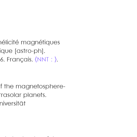
'hélicité magnétiques
ique [astro-ph].
06. Français.
⟨NNT : ⟩
.
of the magnetosphere-
xtrasolar planets
.
iversität