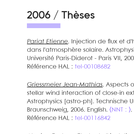
2006 / Thèses
Pariat
Etienne
.
Injection de flux et d
dans l'atmosphère solaire
.
Astrophys
Université Paris-Diderot - Paris VII, 20
Référence HAL :
tel-00108682
Griessmeier
Jean-Mathias
.
Aspects 
stellar wind interaction of close-in e
Astrophysics [astro-ph]. Technische Un
Braunschweig, 2006. English.
⟨NNT : ⟩
.
Référence HAL :
tel-00116842