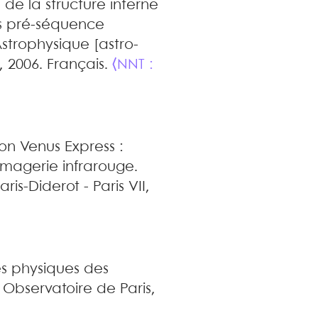
 de la structure interne
s pré-séquence
strophysique [astro-
I, 2006. Français.
⟨NNT :
ion Venus Express :
imagerie infrarouge
.
ris-Diderot - Paris VII,
és physiques des
 Observatoire de Paris,