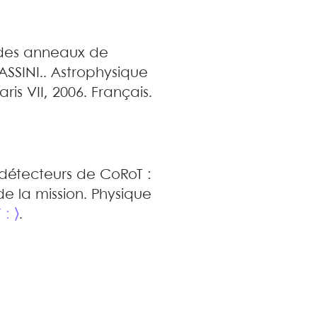
 des anneaux de
ASSINI.
.
Astrophysique
aris VII, 2006. Français.
détecteurs de CoRoT :
e la mission
.
Physique
 : ⟩
.