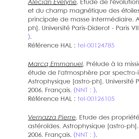
Alecian
Evelyne
.
Etude de l'évolution
et du champ magnétique des étoile
principale de masse intermédiaire
.
A
ph]. Université Paris-Diderot - Paris VI
⟩
.
Référence HAL :
tel-00124785
Marcq
Emmanuel
.
Prélude à la miss
étude de l'atmosphère par spectro-
Astrophysique [astro-ph]. Université Pa
2006. Français.
⟨NNT : ⟩
.
Référence HAL :
tel-00126105
Vernazza
Pierre
.
Etude des propriét
astéroïdes
.
Astrophysique [astro-ph].
2006. Français.
⟨NNT : ⟩
.