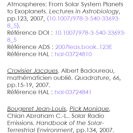
Atmospheres: From Solar System Planets
to Exoplanets
.
Lectures in Astrobiology
,
pp.123, 2007,
⟨10.1007/978-3-540-33693-
8_5⟩
.
Référence DOI :
10.1007/978-3-540-33693-
8_5
Référence ADS :
2007leas.book..123E
Référence HAL :
hal-03724810
Crovisier
Jacques
.
Albert Badoureau,
mathématicien oublié
.
Quadrature
, 66,
pp.15-19, 2007
.
Référence HAL :
hal-03724841
Bougeret
Jean-Louis
,
Pick
Monique
,
Chian
Abraham C.-L.
.
Solar Radio
Emissions
.
Handbook of the Solar-
Terrestrial Environment
, pp.134, 2007
.