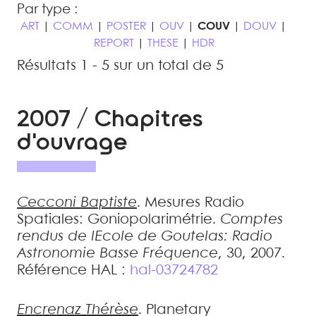
Par type :
ART
|
COMM
|
POSTER
|
OUV
|
COUV
|
DOUV
|
REPORT
|
THESE
|
HDR
Résultats 1 - 5 sur un total de 5
2007 / Chapitres
d'ouvrage
Cecconi
Baptiste
.
Mesures Radio
Spatiales: Goniopolarimétrie
.
Comptes
rendus de lEcole de Goutelas: Radio
Astronomie Basse Fréquence
, 30, 2007
.
Référence HAL :
hal-03724782
Encrenaz
Thérèse
.
Planetary