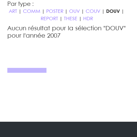
Par type :
ART
|
COMM
|
POSTER
|
OUV
|
COUV
|
DOUV
|
REPORT
|
THESE
|
HDR
Aucun résultat pour la sélection "DOUV"
pour l'année 2007