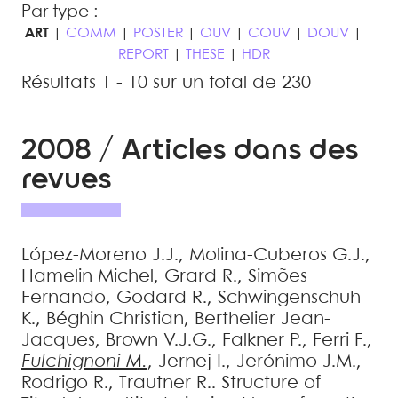
Par type :
ART
|
COMM
|
POSTER
|
OUV
|
COUV
|
DOUV
|
REPORT
|
THESE
|
HDR
Résultats 1 - 10 sur un total de 230
2008 / Articles dans des
revues
López-Moreno
J.J.
,
Molina-Cuberos
G.J.
,
Hamelin
Michel
,
Grard
R.
,
Simões
Fernando
,
Godard
R.
,
Schwingenschuh
K.
,
Béghin
Christian
,
Berthelier
Jean-
Jacques
,
Brown
V.J.G.
,
Falkner
P.
,
Ferri
F.
,
Fulchignoni
M.
,
Jernej
I.
,
Jerónimo
J.M.
,
Rodrigo
R.
,
Trautner
R.
.
Structure of