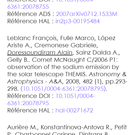
6361:20078755
Référence ADS :
2007arXiv0712.1533M
Référence HAL :
in2p3-00195484
Leblanc
François
,
Fulle
Marco
,
López
Ariste
A.
,
Cremonese
Gabriele
,
Doressoundiram
Alain
,
Sainz Dalda
A.
,
Gelly
B.
.
Comet McNaught C/2006 P1:
observation of the sodium emission by
the solar telescope THEMIS
.
Astronomy &
Astrophysics - A&A
, 2008, 482 (1), pp.293-
298.
⟨10.1051/0004-6361:20078795⟩
.
Référence DOI :
10.1051/0004-
6361:20078795
Référence HAL :
hal-00271672
Aurière
M.
,
Konstantinova-Antova
R.
,
Petit
P.
,
Charbonnel
Corinne
,
Dintrans
B.
,