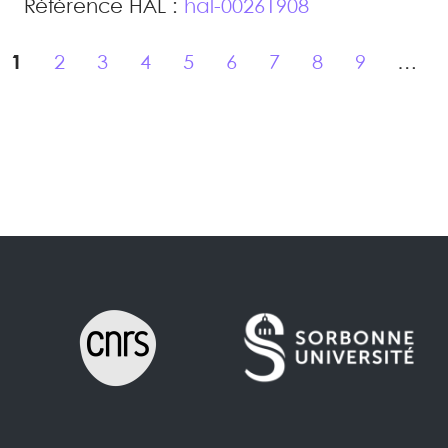
Référence HAL :
hal-00261908
1
2
3
4
5
6
7
8
9
…