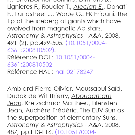
Lignieres
F.
,
Roudier
T.
,
Alecian
E.
,
Donati
F.
,
Landstreet
J.
,
Wade
G.
.
EK Eridani: the
tip of the iceberg of giants which have
evolved from magnetic Ap stars
.
Astronomy & Astrophysics - A&A
, 2008,
491 (2), pp.499-505.
⟨10.1051/0004-
6361:200810502⟩
.
Référence DOI :
10.1051/0004-
6361:200810502
Référence HAL :
hal-02178247
Amblard
Pierre-Olivier
,
Moussaoui
Saïd
,
Dudok de Wit
Thierry
,
Aboudarham
Jean
,
Kretzschmar
Matthieu
,
Lilensten
Jean
,
Auchère
Frédéric
.
The EUV Sun as
the superposition of elementary Suns
.
Astronomy & Astrophysics - A&A
, 2008,
487, pp.L13-L16.
⟨10.1051/0004-