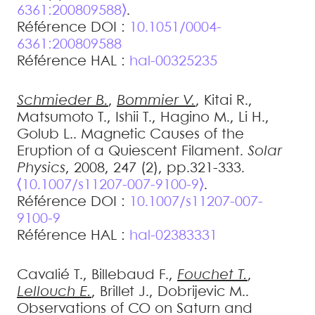
6361:200809588⟩
.
Référence DOI :
10.1051/0004-
6361:200809588
Référence HAL :
hal-00325235
Schmieder
B.
,
Bommier
V.
,
Kitai
R.
,
Matsumoto
T.
,
Ishii
T.
,
Hagino
M.
,
Li
H.
,
Golub
L.
.
Magnetic Causes of the
Eruption of a Quiescent Filament
.
Solar
Physics
, 2008, 247 (2), pp.321-333.
⟨10.1007/s11207-007-9100-9⟩
.
Référence DOI :
10.1007/s11207-007-
9100-9
Référence HAL :
hal-02383331
Cavalié
T.
,
Billebaud
F.
,
Fouchet
T.
,
Lellouch
E.
,
Brillet
J.
,
Dobrijevic
M.
.
Observations of CO on Saturn and