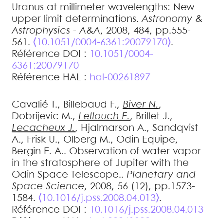
Uranus at millimeter wavelengths: New
upper limit determinations
.
Astronomy &
Astrophysics - A&A
, 2008, 484, pp.555-
561.
⟨10.1051/0004-6361:20079170⟩
.
Référence DOI :
10.1051/0004-
6361:20079170
Référence HAL :
hal-00261897
Cavalié
T.
,
Billebaud
F.
,
Biver
N.
,
Dobrijevic
M.
,
Lellouch
E.
,
Brillet
J.
,
Lecacheux
J.
,
Hjalmarson
A.
,
Sandqvist
A.
,
Frisk
U.
,
Olberg
M.
,
Odin
Equipe
,
Bergin
E. A.
.
Observation of water vapor
in the stratosphere of Jupiter with the
Odin Space Telescope.
.
Planetary and
Space Science
, 2008, 56 (12), pp.1573-
1584.
⟨10.1016/j.pss.2008.04.013⟩
.
Référence DOI :
10.1016/j.pss.2008.04.013