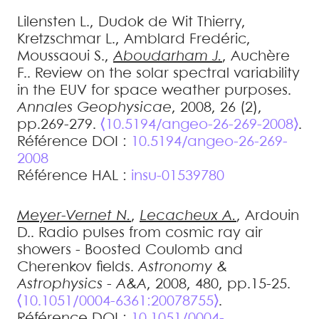
Lilensten
L.
,
Dudok de Wit
Thierry
,
Kretzschmar
L.
,
Amblard
Fredéric
,
Moussaoui
S.
,
Aboudarham
J.
,
Auchère
F.
.
Review on the solar spectral variability
in the EUV for space weather purposes
.
Annales Geophysicae
, 2008, 26 (2),
pp.269-279.
⟨10.5194/angeo-26-269-2008⟩
.
Référence DOI :
10.5194/angeo-26-269-
2008
Référence HAL :
insu-01539780
Meyer-Vernet
N.
,
Lecacheux
A.
,
Ardouin
D.
.
Radio pulses from cosmic ray air
showers - Boosted Coulomb and
Cherenkov fields
.
Astronomy &
Astrophysics - A&A
, 2008, 480, pp.15-25.
⟨10.1051/0004-6361:20078755⟩
.
Référence DOI :
10.1051/0004-