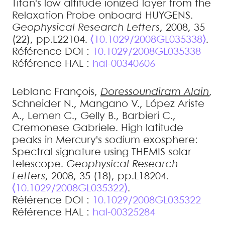
Titan's low altitude ionized layer from the
Relaxation Probe onboard HUYGENS
.
Geophysical Research Letters
, 2008, 35
(22), pp.L22104.
⟨10.1029/2008GL035338⟩
.
Référence DOI :
10.1029/2008GL035338
Référence HAL :
hal-00340606
Leblanc
François
,
Doressoundiram
Alain
,
Schneider
N.
,
Mangano
V.
,
López Ariste
A.
,
Lemen
C.
,
Gelly
B.
,
Barbieri
C.
,
Cremonese
Gabriele
.
High latitude
peaks in Mercury's sodium exosphere:
Spectral signature using THEMIS solar
telescope
.
Geophysical Research
Letters
, 2008, 35 (18), pp.L18204.
⟨10.1029/2008GL035322⟩
.
Référence DOI :
10.1029/2008GL035322
Référence HAL :
hal-00325284