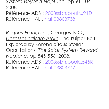
System Beyond Neptune
, pp.91-104,
2008
.
Référence ADS :
2008ssbn.book...91D
Référence HAL :
hal-03803738
Roques
Françoise
,
Georgevits
G.
,
Doressoundiram
Alain
.
The Kuiper Belt
Explored by Serendipitous Stellar
Occultations
.
The Solar System Beyond
Neptune
, pp.545-556, 2008
.
Référence ADS :
2008ssbn.book..545R
Référence HAL :
hal-03803747