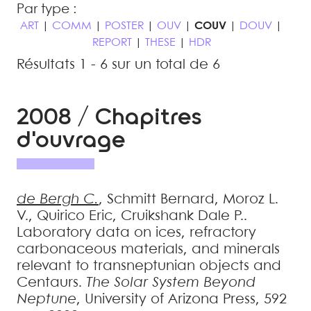
Par type :
ART
|
COMM
|
POSTER
|
OUV
|
COUV
|
DOUV
|
REPORT
|
THESE
|
HDR
Résultats 1 - 6 sur un total de 6
2008 / Chapitres
d'ouvrage
de Bergh
C.
,
Schmitt
Bernard
,
Moroz
L.
V.
,
Quirico
Eric
,
Cruikshank
Dale P.
.
Laboratory data on ices, refractory
carbonaceous materials, and minerals
relevant to transneptunian objects and
Centaurs
.
The Solar System Beyond
Neptune
, University of Arizona Press, 592