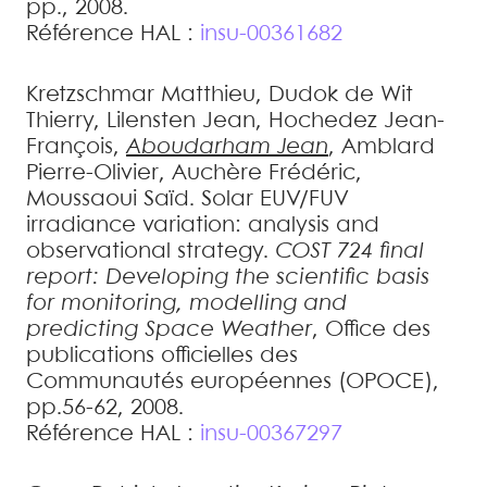
pp., 2008
.
Référence HAL :
insu-00361682
Kretzschmar
Matthieu
,
Dudok de Wit
Thierry
,
Lilensten
Jean
,
Hochedez
Jean-
François
,
Aboudarham
Jean
,
Amblard
Pierre-Olivier
,
Auchère
Frédéric
,
Moussaoui
Saïd
.
Solar EUV/FUV
irradiance variation: analysis and
observational strategy
.
COST 724 final
report: Developing the scientific basis
for monitoring, modelling and
predicting Space Weather
, Office des
publications officielles des
Communautés européennes (OPOCE),
pp.56-62, 2008
.
Référence HAL :
insu-00367297