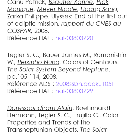
Canu
Patrick
,
Issautier
Karine
,
Pick
Monique
,
Meyer
Nicole
,
Hoang
Sang
,
Zarka
Philippe
.
Ulysses: End of the first out
of ecliptic mission
.
rapport du CNES au
COSPAR
, 2008
.
Référence HAL :
hal-03803720
Tegler
S. C.
,
Bauer
James M.
,
Romanishin
W.
,
Peixinho
Nuno
.
Colors of Centaurs
.
The Solar System Beyond Neptune
,
pp.105-114, 2008
.
Référence ADS :
2008ssbn.book..105T
Référence HAL :
hal-03803729
Doressoundiram
Alain
,
Boehnhardt
Hermann
,
Tegler
S. C.
,
Trujillo
C.
.
Color
Properties and Trends of the
Transneptunian Objects
.
The Solar