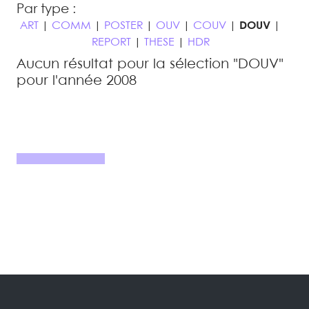
Par type :
ART
|
COMM
|
POSTER
|
OUV
|
COUV
|
DOUV
|
REPORT
|
THESE
|
HDR
Aucun résultat pour la sélection "DOUV"
pour l'année 2008