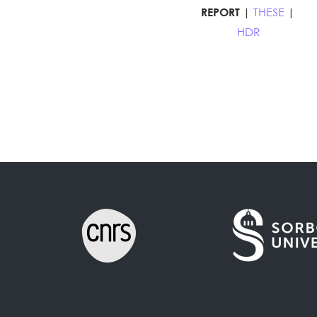
REPORT
|
THESE
|
HDR