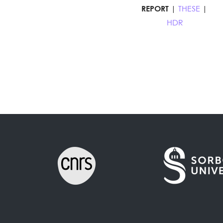
REPORT
|
THESE
|
HDR