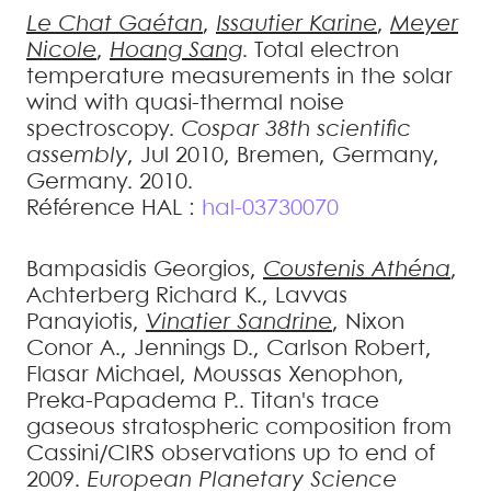
Le Chat
Gaétan
,
Issautier
Karine
,
Meyer
Nicole
,
Hoang
Sang
.
Total electron
temperature measurements in the solar
wind with quasi-thermal noise
spectroscopy
.
Cospar 38th scientific
assembly
, Jul 2010, Bremen, Germany,
Germany. 2010
.
Référence HAL :
hal-03730070
Bampasidis
Georgios
,
Coustenis
Athéna
,
Achterberg
Richard K.
,
Lavvas
Panayiotis
,
Vinatier
Sandrine
,
Nixon
Conor A.
,
Jennings
D.
,
Carlson
Robert
,
Flasar
Michael
,
Moussas
Xenophon
,
Preka-Papadema
P.
.
Titan's trace
gaseous stratospheric composition from
Cassini/CIRS observations up to end of
2009
.
European Planetary Science