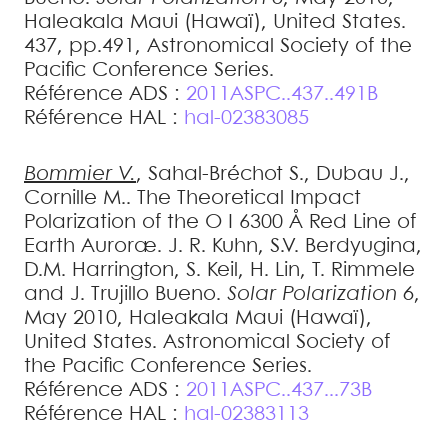
Haleakala Maui (Hawaï), United States.
437, pp.491, Astronomical Society of the
Pacific Conference Series
.
Référence ADS :
2011ASPC..437..491B
Référence HAL :
hal-02383085
Bommier
V.
,
Sahal-Bréchot
S.
,
Dubau
J.
,
Cornille
M.
.
The Theoretical Impact
Polarization of the O I 6300 Å Red Line of
Earth Auroræ
.
J. R. Kuhn, S.V. Berdyugina,
D.M. Harrington, S. Keil, H. Lin, T. Rimmele
and J. Trujillo Bueno.
Solar Polarization 6
,
May 2010, Haleakala Maui (Hawaï),
United States. Astronomical Society of
the Pacific Conference Series
.
Référence ADS :
2011ASPC..437...73B
Référence HAL :
hal-02383113