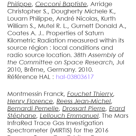
Philippe
,
Cecconi
Baptiste
,
Arridge
Christopher S.
,
Dougherty
Michele K.
,
Louarn
Philippe
,
André
Nicolas
,
Kurth
William S.
,
Mutel
R. L.
,
Gurnett
Donald A.
,
Coates
A. J.
.
Properties of Saturn
Kilometric Radiation measured within its
source région : local conditions and
radio source location
.
38th Assembly of
the Committee on Space Research
, Jul
2010, Brême, Germany. 2010
.
Référence HAL :
hal-03803617
Montmessin
Franck
,
Fouchet
Thierry
,
Henry
Florence
,
Reess
Jean-Michel
,
Bernardi
Pernelle
,
Drossart
Pierre
,
Erard
Stéphane
,
Lellouch
Emmanuel
.
The Mars
InfraRed Trace Gas Investigation
Spectrometer (MIRTIS) for the 2016