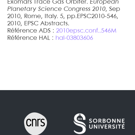
Exomars Trace Gas Orbiter
.
European
Planetary Science Congress 2010
, Sep
2010, Rome, Italy. 5, pp.EPSC2010-546,
2010, EPSC Abstracts
.
Référence ADS :
2010epsc.conf..546M
Référence HAL :
hal-03803606