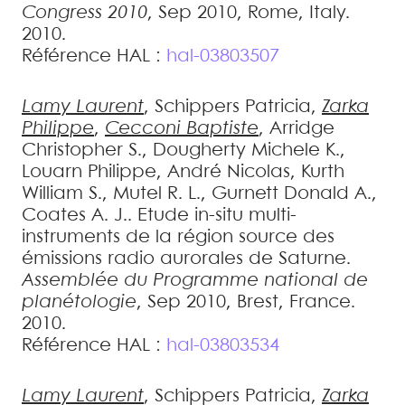
Congress 2010
, Sep 2010, Rome, Italy.
2010
.
Référence HAL :
hal-03803507
Lamy
Laurent
,
Schippers
Patricia
,
Zarka
Philippe
,
Cecconi
Baptiste
,
Arridge
Christopher S.
,
Dougherty
Michele K.
,
Louarn
Philippe
,
André
Nicolas
,
Kurth
William S.
,
Mutel
R. L.
,
Gurnett
Donald A.
,
Coates
A. J.
.
Etude in-situ multi-
instruments de la région source des
émissions radio aurorales de Saturne
.
Assemblée du Programme national de
planétologie
, Sep 2010, Brest, France.
2010
.
Référence HAL :
hal-03803534
Lamy
Laurent
,
Schippers
Patricia
,
Zarka