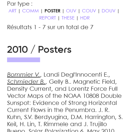
Par type :
ART
|
COMM
|
POSTER
|
OUV
|
COUV
|
DOUV
|
REPORT
|
THESE
|
HDR
Résultats 1 - 7 sur un total de 7
2010 / Posters
Bommier
V.
,
Landi Degl'Innocenti
E.
,
Schmieder
B.
,
Gelly
B.
.
Magnetic Field,
Density Current, and Lorentz Force Full
Vector Maps of the NOAA 10808 Double
Sunspot: Evidence of Strong Horizontal
Current Flows in the Penumbra
.
J. R.
Kuhn, S.V. Berdyugina, D.M. Harrington, S.
Keil, H. Lin, T. Rimmele and J. Trujillo
Bueno.
Solar Polarization 6
, May 2010,