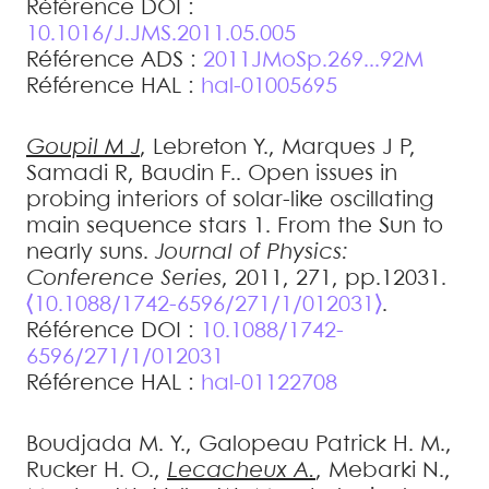
Référence DOI :
10.1016/J.JMS.2011.05.005
Référence ADS :
2011JMoSp.269...92M
Référence HAL :
hal-01005695
Goupil
M J
,
Lebreton
Y.
,
Marques
J P
,
Samadi
R
,
Baudin
F.
.
Open issues in
probing interiors of solar-like oscillating
main sequence stars 1. From the Sun to
nearly suns
.
Journal of Physics:
Conference Series
, 2011, 271, pp.12031.
⟨10.1088/1742-6596/271/1/012031⟩
.
Référence DOI :
10.1088/1742-
6596/271/1/012031
Référence HAL :
hal-01122708
Boudjada
M. Y.
,
Galopeau
Patrick H. M.
,
Rucker
H. O.
,
Lecacheux
A.
,
Mebarki
N.
,