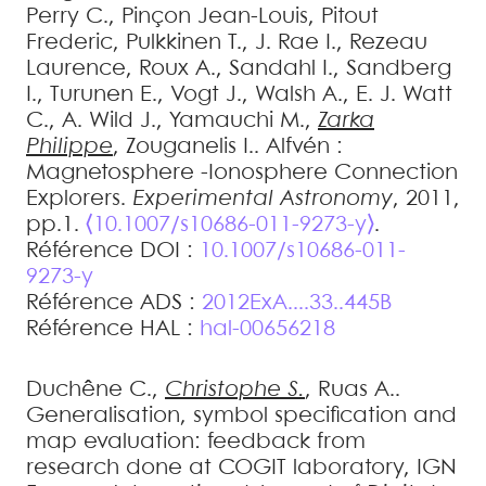
Perry
C.
,
Pinçon
Jean-Louis
,
Pitout
Frederic
,
Pulkkinen
T.
,
J. Rae
I.
,
Rezeau
Laurence
,
Roux
A.
,
Sandahl
I.
,
Sandberg
I.
,
Turunen
E.
,
Vogt
J.
,
Walsh
A.
,
E. J. Watt
C.
,
A. Wild
J.
,
Yamauchi
M.
,
Zarka
Philippe
,
Zouganelis
I.
.
Alfvén :
Magnetosphere -Ionosphere Connection
Explorers
.
Experimental Astronomy
, 2011,
pp.1.
⟨10.1007/s10686-011-9273-y⟩
.
Référence DOI :
10.1007/s10686-011-
9273-y
Référence ADS :
2012ExA....33..445B
Référence HAL :
hal-00656218
Duchêne
C.
,
Christophe
S.
,
Ruas
A.
.
Generalisation, symbol specification and
map evaluation: feedback from
research done at COGIT laboratory, IGN