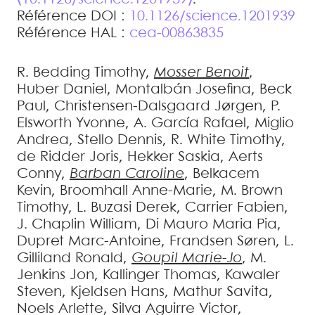
Référence DOI :
10.1126/science.1201939
Référence HAL :
cea-00863835
R. Bedding
Timothy
,
Mosser
Benoit
,
Huber
Daniel
,
Montalbán
Josefina
,
Beck
Paul
,
Christensen-Dalsgaard
Jørgen
,
P.
Elsworth
Yvonne
,
A. García
Rafael
,
Miglio
Andrea
,
Stello
Dennis
,
R. White
Timothy
,
de Ridder
Joris
,
Hekker
Saskia
,
Aerts
Conny
,
Barban
Caroline
,
Belkacem
Kevin
,
Broomhall
Anne-Marie
,
M. Brown
Timothy
,
L. Buzasi
Derek
,
Carrier
Fabien
,
J. Chaplin
William
,
Di Mauro
Maria Pia
,
Dupret
Marc-Antoine
,
Frandsen
Søren
,
L.
Gilliland
Ronald
,
Goupil
Marie-Jo
,
M.
Jenkins
Jon
,
Kallinger
Thomas
,
Kawaler
Steven
,
Kjeldsen
Hans
,
Mathur
Savita
,
Noels
Arlette
,
Silva Aguirre
Victor
,