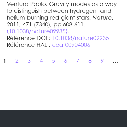
Ventura
Paolo
.
Gravity modes as a way
to distinguish between hydrogen- and
helium-burning red giant stars
.
Nature
,
2011, 471 (7340), pp.608-611.
⟨10.1038/nature09935⟩
.
Référence DOI :
10.1038/nature09935
Référence HAL :
cea-00904006
1
2
3
4
5
6
7
8
9
…