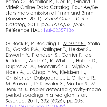
Berne
O.
,
Bachiller
R.
,
Neri
R.
,
Ginard
D.
.
VizieR Online Data Catalog: Four Ae/Be
stars map emission at 1mm and 3mm
(Boissier+, 2011)
.
VizieR Online Data
Catalog
, 2011, pp.J/A+A/531/A50
.
Référence HAL :
hal-02357136
G. Beck
P.
,
R. Bedding
T.
,
Mosser
B.
,
Stello
D.
,
Garcia
R.A.
,
Kallinger
T.
,
Hekker
S.
,
Elsworth
Y.
,
Frandsen
S.
,
Carrier
F.
,
de
Ridder
J.
,
Aerts
C.
,
R. White
T.
,
Huber
D.
,
Dupret
M.-A.
,
Montalbán
J.
,
Miglio
A.
,
Noels
A.
,
J. Chaplin
W.
,
Kjeldsen
H.
,
Christensen-Dalsgaard
J.
,
L. Gilliland
R.
,
M. Brown
T.
,
D. Kawaler
S.
,
Mathur
S.
,
M.
Jenkins
J.
.
Kepler detected gravity-mode
period spacings in a red giant star
.
Science
, 2011, 332 (6026), pp.205.
⟨10.1126/science.1201939⟩
.