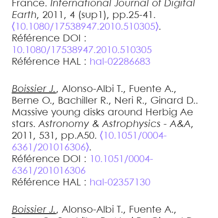
France
.
International Journal of Digital
Earth
, 2011, 4 (sup1), pp.25-41.
⟨10.1080/17538947.2010.510305⟩
.
Référence DOI :
10.1080/17538947.2010.510305
Référence HAL :
hal-02286683
Boissier
J.
,
Alonso-Albi
T.
,
Fuente
A.
,
Berne
O.
,
Bachiller
R.
,
Neri
R.
,
Ginard
D.
.
Massive young disks around Herbig Ae
stars
.
Astronomy & Astrophysics - A&A
,
2011, 531, pp.A50.
⟨10.1051/0004-
6361/201016306⟩
.
Référence DOI :
10.1051/0004-
6361/201016306
Référence HAL :
hal-02357130
Boissier
J.
,
Alonso-Albi
T.
,
Fuente
A.
,