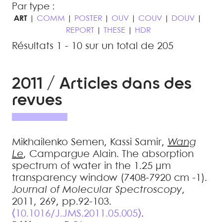
Par type :
ART
|
COMM
|
POSTER
|
OUV
|
COUV
|
DOUV
|
REPORT
|
THESE
|
HDR
Résultats 1 - 10 sur un total de 205
2011 / Articles dans des
revues
Mikhailenko
Semen
,
Kassi
Samir
,
Wang
Le
,
Campargue
Alain
.
The absorption
spectrum of water in the 1.25 μm
transparency window (7408-7920 cm -1)
.
Journal of Molecular Spectroscopy
,
2011, 269, pp.92-103.
⟨10.1016/J.JMS.2011.05.005⟩
.