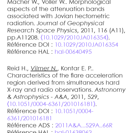
Macher
W.
,
Voller
W.
.
Morphological
aspects of the attenuation bands
associated with Jovian hectometric
radiation
.
Journal of Geophysical
Research Space Physics
, 2011, 116 (A11),
pp.A11208.
⟨10.1029/2010JA016354⟩
.
Référence DOI :
10.1029/2010JA016354
Référence HAL :
hal-00640495
Reid
H.
,
Vilmer
N.
,
Kontar
E. P.
.
Characteristics of the flare acceleration
region derived from simultaneous hard
X-ray and radio observations
.
Astronomy
& Astrophysics - A&A
, 2011, 529,
⟨10.1051/0004-6361/201016181⟩
.
Référence DOI :
10.1051/0004-
6361/201016181
Référence ADS :
2011A&A...529A..66R
Référence HAL :
hal-01638062