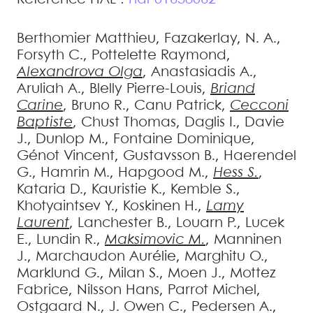
Berthomier
Matthieu
,
Fazakerlay, N.
A.
,
Forsyth
C.
,
Pottelette
Raymond
,
Alexandrova
Olga
,
Anastasiadis
A.
,
Aruliah
A.
,
Blelly
Pierre-Louis
,
Briand
Carine
,
Bruno
R.
,
Canu
Patrick
,
Cecconi
Baptiste
,
Chust
Thomas
,
Daglis
I.
,
Davie
J.
,
Dunlop
M.
,
Fontaine
Dominique
,
Génot
Vincent
,
Gustavsson
B.
,
Haerendel
G.
,
Hamrin
M.
,
Hapgood
M.
,
Hess
S.
,
Kataria
D.
,
Kauristie
K.
,
Kemble
S.
,
Khotyaintsev
Y.
,
Koskinen
H.
,
Lamy
Laurent
,
Lanchester
B.
,
Louarn
P.
,
Lucek
E.
,
Lundin
R.
,
Maksimovic
M.
,
Manninen
J.
,
Marchaudon
Aurélie
,
Marghitu
O.
,
Marklund
G.
,
Milan
S.
,
Moen
J.
,
Mottez
Fabrice
,
Nilsson
Hans
,
Parrot
Michel
,
Ostgaard
N.
,
J. Owen
C.
,
Pedersen
A.
,