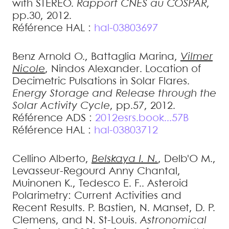
with STEREO
.
Rapport CNES au COSPAR
,
pp.30, 2012
.
Référence HAL :
hal-03803697
Benz
Arnold O.
,
Battaglia
Marina
,
Vilmer
Nicole
,
Nindos
Alexander
.
Location of
Decimetric Pulsations in Solar Flares
.
Energy Storage and Release through the
Solar Activity Cycle
, pp.57, 2012
.
Référence ADS :
2012esrs.book...57B
Référence HAL :
hal-03803712
Cellino
Alberto
,
Belskaya
I. N.
,
Delb'O
M.
,
Levasseur-Regourd
Anny Chantal
,
Muinonen
K.
,
Tedesco
E. F.
.
Asteroid
Polarimetry: Current Activities and
Recent Results
.
P. Bastien, N. Manset, D. P.
Clemens, and N. St-Louis.
Astronomical