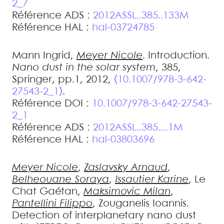
2_7
Référence ADS :
2012ASSL..385..133M
Référence HAL :
hal-03724785
Mann
Ingrid
,
Meyer
Nicole
.
Introduction
.
Nano dust in the solar system
, 385,
Springer, pp.1, 2012,
⟨10.1007/978-3-642-
27543-2_1⟩
.
Référence DOI :
10.1007/978-3-642-27543-
2_1
Référence ADS :
2012ASSL..385....1M
Référence HAL :
hal-03803696
Meyer
Nicole
,
Zaslavsky
Arnaud
,
Belheouane
Soraya
,
Issautier
Karine
,
Le
Chat
Gaétan
,
Maksimovic
Milan
,
Pantellini
Filippo
,
Zouganelis
Ioannis
.
Detection of interplanetary nano dust