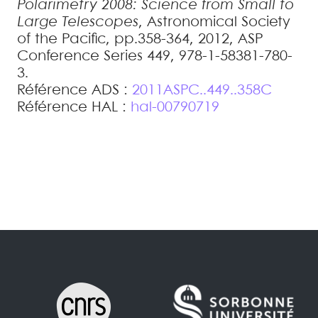
Polarimetry 2008: Science from Small to
Large Telescopes
, Astronomical Society
of the Pacific, pp.358-364, 2012, ASP
Conference Series 449, 978-1-58381-780-
3
.
Référence ADS :
2011ASPC..449..358C
Référence HAL :
hal-00790719