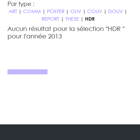
Par type :
ART
|
COMM
|
POSTER
|
OUV
|
COUV
|
DOUV
|
REPORT
|
THESE
|
HDR
Aucun résultat pour la sélection "HDR "
pour l'année 2013