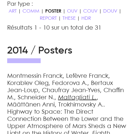
Par type :
ART
|
COMM
|
POSTER
|
OUV
|
COUV
|
DOUV
|
REPORT
|
THESE
|
HDR
Résultats 1 - 10 sur un total de 31
2014 / Posters
Montmessin
Franck
,
Lefèvre
Franck
,
Korablev
Oleg
,
Fedorova
A.
,
Bertaux
Jean-Loup
,
Chaufray
Jean-Yves
,
Chaffin
M.
,
Schneider
N.
,
Maltagliati
L.
,
Määttänen
Anni
,
Trokhimovsky
A.
.
Highway to Space: The Direct
Connection Between the Lower and the
Upper Atmosphere of Mars Sheds a New
Light on the History of Water
.
Eighth