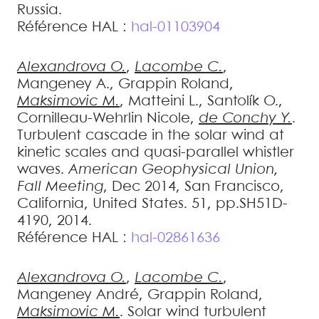
Russia
.
Référence HAL :
hal-01103904
Alexandrova
O.
,
Lacombe
C.
,
Mangeney
A.
,
Grappin
Roland
,
Maksimovic
M.
,
Matteini
L.
,
Santolík
O.
,
Cornilleau-Wehrlin
Nicole
,
de Conchy
Y.
.
Turbulent cascade in the solar wind at
kinetic scales and quasi-parallel whistler
waves
.
American Geophysical Union,
Fall Meeting
, Dec 2014, San Francisco,
California, United States. 51, pp.SH51D-
4190, 2014
.
Référence HAL :
hal-02861636
Alexandrova
O.
,
Lacombe
C.
,
Mangeney
André
,
Grappin
Roland
,
Maksimovic
M.
.
Solar wind turbulent