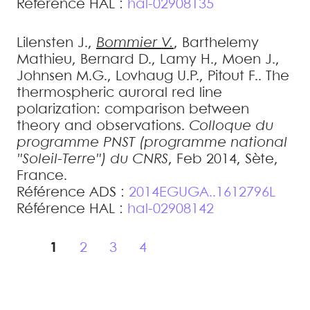
Référence HAL :
hal-02908135
Lilensten
J.
,
Bommier
V.
,
Barthelemy
Mathieu
,
Bernard
D.
,
Lamy
H.
,
Moen
J.
,
Johnsen
M.G.
,
Lovhaug
U.P.
,
Pitout
F.
.
The
thermospheric auroral red line
polarization: comparison between
theory and observations
.
Colloque du
programme PNST (programme national
"Soleil-Terre") du CNRS
, Feb 2014, Sète,
France
.
Référence ADS :
2014EGUGA..1612796L
Référence HAL :
hal-02908142
1
2
3
4