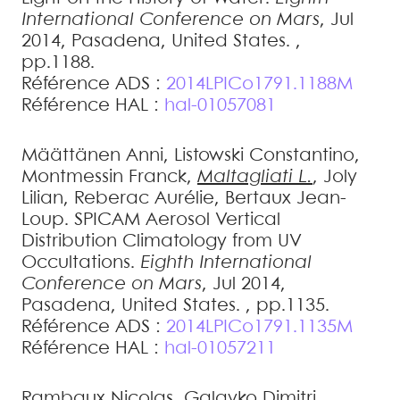
International Conference on Mars
, Jul
2014, Pasadena, United States.
,
pp.1188
.
Référence ADS :
2014LPICo1791.1188M
Référence HAL :
hal-01057081
Määttänen
Anni
,
Listowski
Constantino
,
Montmessin
Franck
,
Maltagliati
L.
,
Joly
Lilian
,
Reberac
Aurélie
,
Bertaux
Jean-
Loup
.
SPICAM Aerosol Vertical
Distribution Climatology from UV
Occultations
.
Eighth International
Conference on Mars
, Jul 2014,
Pasadena, United States.
, pp.1135
.
Référence ADS :
2014LPICo1791.1135M
Référence HAL :
hal-01057211
Rambaux
Nicolas
,
Galayko
Dimitri
,