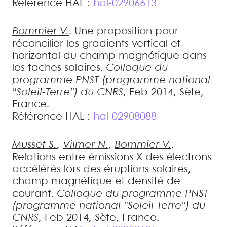
Référence HAL :
hal-02906613
Bommier
V.
.
Une proposition pour
réconcilier les gradients vertical et
horizontal du champ magnétique dans
les taches solaires
.
Colloque du
programme PNST (programme national
"Soleil-Terre") du CNRS
, Feb 2014, Sète,
France
.
Référence HAL :
hal-02908088
Musset
S.
,
Vilmer
N.
,
Bommier
V.
.
Relations entre émissions X des électrons
accélérés lors des éruptions solaires,
champ magnétique et densité de
courant
.
Colloque du programme PNST
(programme national "Soleil-Terre") du
CNRS
, Feb 2014, Sète, France
.