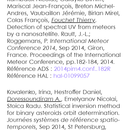
Mariscal
Jean-François
,
Breton
Michel-
Andres
,
Vaubaillon
Jérémie
,
Birlan
Mirel
,
Colas
François
,
Fouchet
Thierry
.
Detection of spectral UV from meteors
by a nanosatellite
.
Rault, J.-L.;
Roggemans, P.
International Meteor
Conference 2014
, Sep 2014, Giron,
France. Proceedings of the International
Meteor Conference, pp.182-184, 2014
.
Référence ADS :
2014pim4.conf..182R
Référence HAL :
hal-01099057
Kovalenko,
Irina
,
Hestroffer
Daniel
,
Doressoundiram
A.
,
Emelyanov
Nicolai
,
Stoica
Radu
.
Statistical inversion method
for binary asteroids orbit determination
.
Journées systèmes de référence spatio-
temporels
, Sep 2014, St Petersburg,