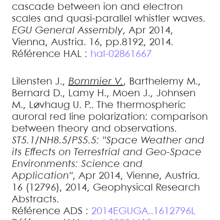
cascade between ion and electron
scales and quasi-parallel whistler waves
.
EGU General Assembly
, Apr 2014,
Vienna, Austria. 16, pp.8192, 2014
.
Référence HAL :
hal-02861667
Lilensten
J.
,
Bommier
V.
,
Barthelemy
M.
,
Bernard
D.
,
Lamy
H.
,
Moen
J.
,
Johnsen
M.
,
Løvhaug
U. P.
.
The thermospheric
auroral red line polarization: comparison
between theory and observations
.
ST5.1/NH8.5/PS5.5: "Space Weather and
its Effects on Terrestrial and Geo-Space
Environments: Science and
Application"
, Apr 2014, Vienne, Austria.
16 (12796), 2014, Geophysical Research
Abstracts
.
Référence ADS :
2014EGUGA..1612796L