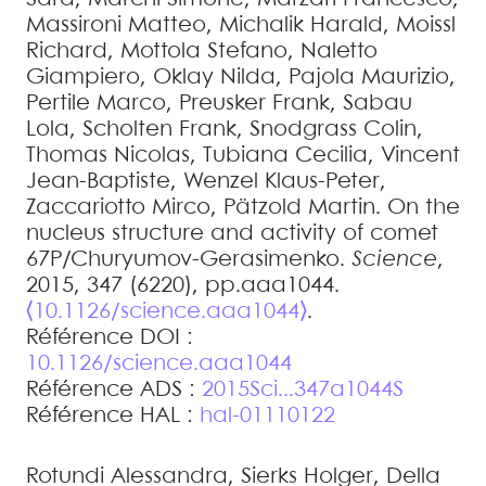
Massironi
Matteo
,
Michalik
Harald
,
Moissl
Richard
,
Mottola
Stefano
,
Naletto
Giampiero
,
Oklay
Nilda
,
Pajola
Maurizio
,
Pertile
Marco
,
Preusker
Frank
,
Sabau
Lola
,
Scholten
Frank
,
Snodgrass
Colin
,
Thomas
Nicolas
,
Tubiana
Cecilia
,
Vincent
Jean-Baptiste
,
Wenzel
Klaus-Peter
,
Zaccariotto
Mirco
,
Pätzold
Martin
.
On the
nucleus structure and activity of comet
67P/Churyumov-Gerasimenko
.
Science
,
2015, 347 (6220), pp.aaa1044.
⟨10.1126/science.aaa1044⟩
.
Référence DOI :
10.1126/science.aaa1044
Référence ADS :
2015Sci...347a1044S
Référence HAL :
hal-01110122
Rotundi
Alessandra
,
Sierks
Holger
,
Della