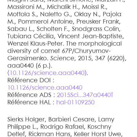
Massironi
M.
,
Michalik
H.
,
Moissl
R.
,
Mottola
S.
,
Naletto
G.
,
Oklay
N.
,
Pajola
M.
,
Pommerol
Antoine
,
Preusker
Frank
,
Sabau
L.
,
Scholten
F.
,
Snodgrass
Colin
,
Tubiana
Cécilia
,
Vincent
Jean-Baptiste
,
Wenzel
Klaus-Peter
.
The morphological
diversity of comet 67P/Churyumov-
Gerasimenko
.
Science
, 2015, 347 (6220),
aaa0440 (6 p.).
⟨10.1126/science.aaa0440⟩
.
Référence DOI :
10.1126/science.aaa0440
Référence ADS :
2015Sci...347a0440T
Référence HAL :
hal-01109250
Sierks
Holger
,
Barbieri
Cesare
,
Lamy
Philippe L.
,
Rodrigo
Rafael
,
Koschny
Detlef
,
Rickman
Hans
,
Keller
Horst Uwe
,