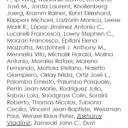
José M.
,
Jorda
Laurent
,
Knollenberg
Joerg
,
Kramm
Rainer
,
Kührt
Ekkehard
,
Küppers
Michael
,
Lazzarin
Monica
,
Leese
Mark R.
,
López-Jiménez
Antonio C.
,
Lucarelli
Francesca
,
Lowry
Stephen C.
,
Marzari
Francesco
,
Epifani
Elena
Mazzotta
,
Mcdonnell
J. Anthony M.
,
Mennella
Vito
,
Michalik
Harald
,
Molina
Antonio
,
Morales
Rafael
,
Moreno
Fernando
,
Mottola
Stefano
,
Naletto
Giampiero
,
Oklay
Nilda
,
Ortiz
José L.
,
Palomba
Ernesto
,
Palumbo
Pasquale
,
Perrin
Jean-Marie
,
Rodríguez
Julio
,
Sabau
Lola
,
Snodgrass
Colin
,
Sordini
Roberto
,
Thomas
Nicolas
,
Tubiana
Cecilia
,
Vincent
Jean-Baptiste
,
Weissman
Paul
,
Wenzel
Klaus-Peter
,
Zakharov
Vladimir
,
Zarnecki
John C.
.
Dust