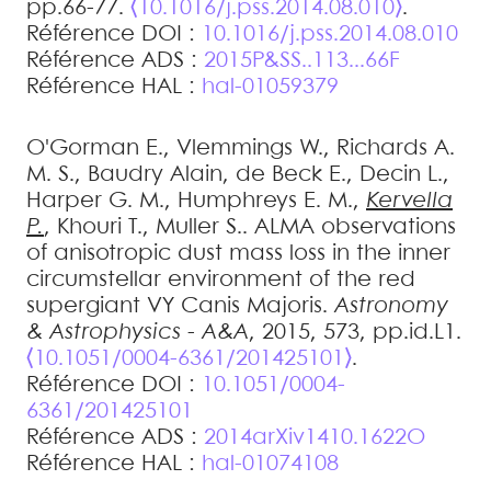
pp.66-77.
⟨10.1016/j.pss.2014.08.010⟩
.
Référence DOI :
10.1016/j.pss.2014.08.010
Référence ADS :
2015P&SS..113...66F
Référence HAL :
hal-01059379
O'Gorman
E.
,
Vlemmings
W.
,
Richards
A.
M. S.
,
Baudry
Alain
,
de Beck
E.
,
Decin
L.
,
Harper
G. M.
,
Humphreys
E. M.
,
Kervella
P.
,
Khouri
T.
,
Muller
S.
.
ALMA observations
of anisotropic dust mass loss in the inner
circumstellar environment of the red
supergiant VY Canis Majoris
.
Astronomy
& Astrophysics - A&A
, 2015, 573, pp.id.L1.
⟨10.1051/0004-6361/201425101⟩
.
Référence DOI :
10.1051/0004-
6361/201425101
Référence ADS :
2014arXiv1410.1622O
Référence HAL :
hal-01074108