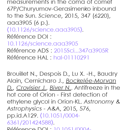
measurements in the coma of comet
67P/Churyumov-Gerasimenko inbound
to the Sun
.
Science
, 2015, 347 (6220),
aaa3905 (6 p.).
⟨10.1126/science.aaa3905⟩
.
Référence DOI :
10.1126/science.aaa3905
Référence ADS :
2015Sci...347a3905R
Référence HAL :
hal-01110291
Brouillet
N.
,
Despois
D.
,
Lu
X. -H.
,
Baudry
Alain
,
Cernicharo
J.
,
Bockelée-Morvan
D.
,
Crovisier
J.
,
Biver
N.
.
Antifreeze in the
hot core of Orion - First detection of
ethylene glycol in Orion-KL
.
Astronomy &
Astrophysics - A&A
, 2015, 576,
pp.id.A129.
⟨10.1051/0004-
6361/201424588⟩
.
Référence DOI :
10.1051/0004-