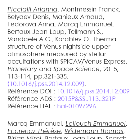
Piccialli
Arianna
,
Montmessin
Franck
,
Belyaev
Denis
,
Mahieux
Arnaud
,
Fedorova
Anna
,
Marcq
Emmanuel
,
Bertaux
Jean-Loup
,
Tellmann
S.
,
Vandaele
A.C.
,
Korablev
O.
.
Thermal
structure of Venus nightside upper
atmosphere measured by stellar
occultations with SPICAV/Venus Express
.
Planetary and Space Science
, 2015,
113-114, pp.321-335.
⟨10.1016/j.pss.2014.12.009⟩
.
Référence DOI :
10.1016/j.pss.2014.12.009
Référence ADS :
2015P&SS..113..321P
Référence HAL :
hal-01097296
Marcq
Emmanuel
,
Lellouch
Emmanuel
,
Encrenaz
Thérèse
,
Widemann
Thomas
,
Birlan
Mirel
,
Bertaux
Jean-Loup
.
Search