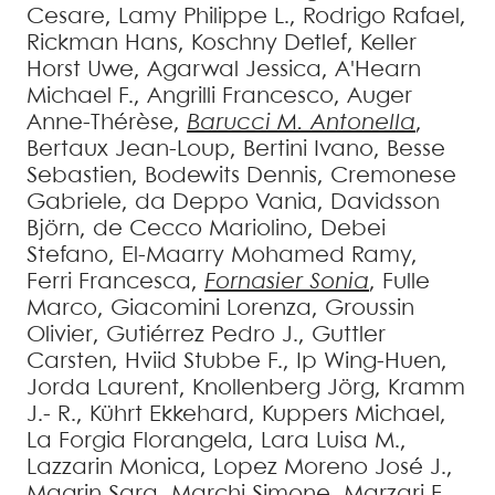
Cesare
,
Lamy
Philippe L.
,
Rodrigo
Rafael
,
Rickman
Hans
,
Koschny
Detlef
,
Keller
Horst Uwe
,
Agarwal
Jessica
,
A'Hearn
Michael F.
,
Angrilli
Francesco
,
Auger
Anne-Thérèse
,
Barucci
M. Antonella
,
Bertaux
Jean-Loup
,
Bertini
Ivano
,
Besse
Sebastien
,
Bodewits
Dennis
,
Cremonese
Gabriele
,
da Deppo
Vania
,
Davidsson
Björn
,
de Cecco
Mariolino
,
Debei
Stefano
,
El-Maarry
Mohamed Ramy
,
Ferri
Francesca
,
Fornasier
Sonia
,
Fulle
Marco
,
Giacomini
Lorenza
,
Groussin
Olivier
,
Gutiérrez
Pedro J.
,
Guttler
Carsten
,
Hviid
Stubbe F.
,
Ip
Wing-Huen
,
Jorda
Laurent
,
Knollenberg
Jörg
,
Kramm
J.- R.
,
Kührt
Ekkehard
,
Kuppers
Michael
,
La Forgia
Florangela
,
Lara
Luisa M.
,
Lazzarin
Monica
,
Lopez Moreno
José J.
,
Magrin
Sara
,
Marchi
Simone
,
Marzari
F.
,