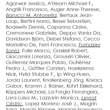
Agarwal
Jessica
,
A'Hearn
Michael F.
,
Angrilli
Francesco
,
Auger
Anne-Therese
,
Barucci
M. Antonella
,
Bertaux
Jean-
Loup
,
Bertini
Ivano
,
Besse
Sebastien
,
Bodewits
Dennis
,
Capanna
Claire
,
Cremonese
Gabriele
,
Deppo
Vania Da
,
Davidsson
Björn
,
Debei
Stefano
,
Cecco
Mariolino De
,
Ferri
Francesca
,
Fornasier
Sonia
,
Fulle
Marco
,
Gaskell
Robert
,
Giacomini
Lorenza
,
Groussin
Olivier
,
Gutierrez-Marques
Pablo
,
Gutiérrez
Pedro J.
,
Güttler
Carsten
,
Hoekzema
Nick
,
Hviid
Stubbe F.
,
Ip
Wing-Huen
,
Jorda
Laurent
,
Knollenberg
Jörg
,
Kovacs
Gabor
,
Kramm
J. Rainer
,
Kührt
Ekkehard
,
Küppers
Michael
,
La Forgia
Fiorangela
,
Lara
Luisa M.
,
Lazzarin
Monica
,
Leyrat
Cédric
,
Lopez Moreno
Josè J.
,
Magrin
Sara
,
Marchi
Simone
,
Marzari
Francesco
,