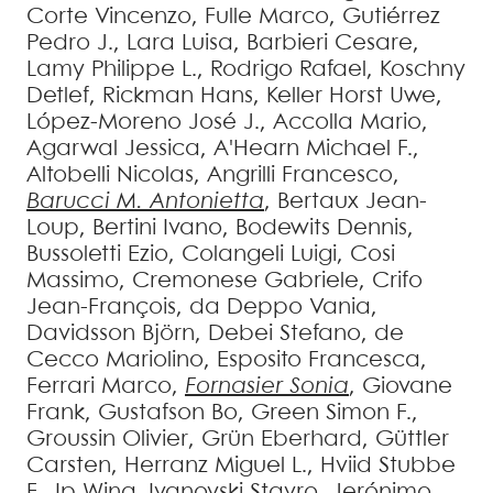
Corte
Vincenzo
,
Fulle
Marco
,
Gutiérrez
Pedro J.
,
Lara
Luisa
,
Barbieri
Cesare
,
Lamy
Philippe L.
,
Rodrigo
Rafael
,
Koschny
Detlef
,
Rickman
Hans
,
Keller
Horst Uwe
,
López-Moreno
José J.
,
Accolla
Mario
,
Agarwal
Jessica
,
A'Hearn
Michael F.
,
Altobelli
Nicolas
,
Angrilli
Francesco
,
Barucci
M. Antonietta
,
Bertaux
Jean-
Loup
,
Bertini
Ivano
,
Bodewits
Dennis
,
Bussoletti
Ezio
,
Colangeli
Luigi
,
Cosi
Massimo
,
Cremonese
Gabriele
,
Crifo
Jean-François
,
da Deppo
Vania
,
Davidsson
Björn
,
Debei
Stefano
,
de
Cecco
Mariolino
,
Esposito
Francesca
,
Ferrari
Marco
,
Fornasier
Sonia
,
Giovane
Frank
,
Gustafson
Bo
,
Green
Simon F.
,
Groussin
Olivier
,
Grün
Eberhard
,
Güttler
Carsten
,
Herranz
Miguel L.
,
Hviid
Stubbe
F.
,
Ip
Wing
,
Ivanovski
Stavro
,
Jerónimo