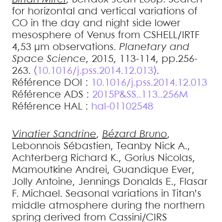
for horizontal and vertical variations of
CO in the day and night side lower
mesosphere of Venus from CSHELL/IRTF
4,53 µm observations
.
Planetary and
Space Science
, 2015, 113-114, pp.256-
263.
⟨10.1016/j.pss.2014.12.013⟩
.
Référence DOI :
10.1016/j.pss.2014.12.013
Référence ADS :
2015P&SS..113..256M
Référence HAL :
hal-01102548
Vinatier
Sandrine
,
Bézard
Bruno
,
Lebonnois
Sébastien
,
Teanby
Nick A.
,
Achterberg
Richard K.
,
Gorius
Nicolas
,
Mamoutkine
Andrei
,
Guandique
Ever
,
Jolly
Antoine
,
Jennings
Donalds E.
,
Flasar
F. Michael
.
Seasonal variations in Titan’s
middle atmosphere during the northern
spring derived from Cassini/CIRS