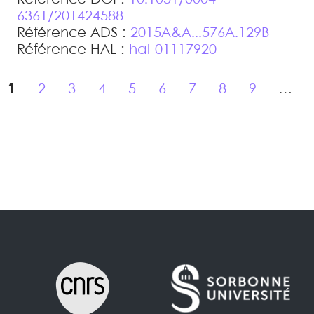
6361/201424588
Référence ADS :
2015A&A...576A.129B
Référence HAL :
hal-01117920
1
2
3
4
5
6
7
8
9
…