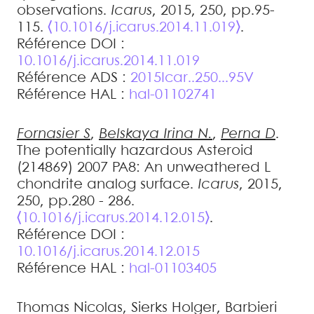
observations
.
Icarus
, 2015, 250, pp.95-
115.
⟨10.1016/j.icarus.2014.11.019⟩
.
Référence DOI :
10.1016/j.icarus.2014.11.019
Référence ADS :
2015Icar..250...95V
Référence HAL :
hal-01102741
Fornasier
S
,
Belskaya
Irina N.
,
Perna
D
.
The potentially hazardous Asteroid
(214869) 2007 PA8: An unweathered L
chondrite analog surface
.
Icarus
, 2015,
250, pp.280 - 286.
⟨10.1016/j.icarus.2014.12.015⟩
.
Référence DOI :
10.1016/j.icarus.2014.12.015
Référence HAL :
hal-01103405
Thomas
Nicolas
,
Sierks
Holger
,
Barbieri