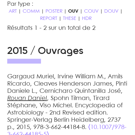
Par type :
ART
|
COMM
|
POSTER
|
OUV
|
COUV
|
DOUV
|
REPORT
|
THESE
|
HDR
Résultats 1 - 2 sur un total de 2
2015 / Ouvrages
Gargaud
Muriel
,
Irvine
William M.
,
Amils
Ricardo
,
Cleaves
Henderson James
,
Pinti
Daniele L.
,
Cernicharo Quintanilla
José
,
Rouan
Daniel
,
Spohn
Tilman
,
Tirard
Stéphane
,
Viso
Michel
.
Encyclopedia of
Astrobiology - 2nd Revised edition
.
Springer-Verlag Berlin Heidelberg, 2737
p., 2015, 978-3-662-44184-8.
⟨10.1007/978-
3-662-44185-5⟩
.