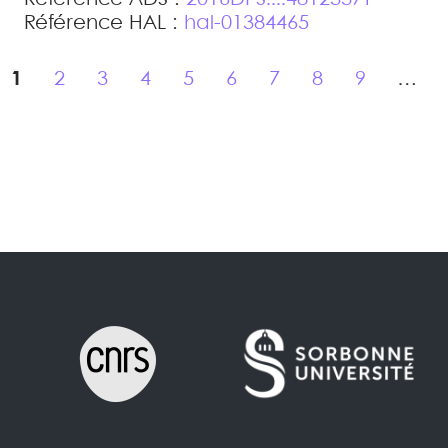
Référence HAL :
hal-01384465
1
2
3
4
5
6
7
8
9
…