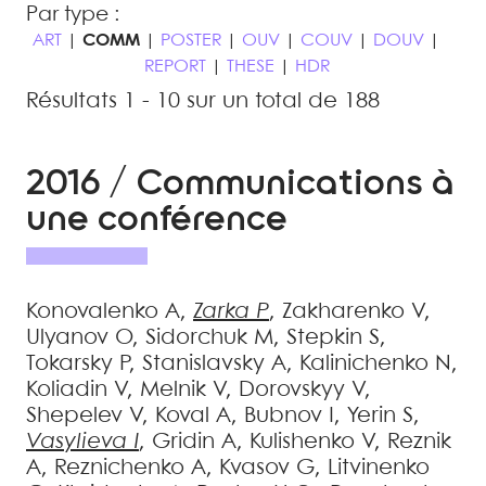
Par type :
ART
|
COMM
|
POSTER
|
OUV
|
COUV
|
DOUV
|
REPORT
|
THESE
|
HDR
Résultats 1 - 10 sur un total de 188
2016 / Communications à
une conférence
Konovalenko
A
,
Zarka
P
,
Zakharenko
V
,
Ulyanov
O
,
Sidorchuk
M
,
Stepkin
S
,
Tokarsky
P
,
Stanislavsky
A
,
Kalinichenko
N
,
Koliadin
V
,
Melnik
V
,
Dorovskyy
V
,
Shepelev
V
,
Koval
A
,
Bubnov
I
,
Yerin
S
,
Vasylieva
I
,
Gridin
A
,
Kulishenko
V
,
Reznik
A
,
Reznichenko
A
,
Kvasov
G
,
Litvinenko