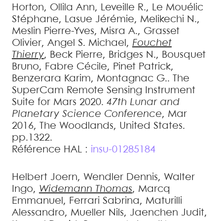
Horton
,
Ollila
Ann
,
Leveille
R.
,
Le Mouélic
Stéphane
,
Lasue
Jérémie
,
Melikechi
N.
,
Meslin
Pierre-Yves
,
Misra
A.
,
Grasset
Olivier
,
Angel
S. Michael
,
Fouchet
Thierry
,
Beck
Pierre
,
Bridges
N.
,
Bousquet
Bruno
,
Fabre
Cécile
,
Pinet
Patrick
,
Benzerara
Karim
,
Montagnac
G.
.
The
SuperCam Remote Sensing Instrument
Suite for Mars 2020
.
47th Lunar and
Planetary Science Conference
, Mar
2016, The Woodlands, United States.
pp.1322
.
Référence HAL :
insu-01285184
Helbert
Joern
,
Wendler
Dennis
,
Walter
Ingo
,
Widemann
Thomas
,
Marcq
Emmanuel
,
Ferrari
Sabrina
,
Maturilli
Alessandro
,
Mueller
Nils
,
Jaenchen
Judit
,