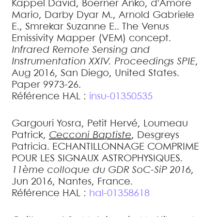
Kappel
David
,
Boerner
Anko
,
d'Amore
Mario
,
Darby Dyar
M.
,
Arnold
Gabriele
E.
,
Smrekar
Suzanne E.
.
The Venus
Emissivity Mapper (VEM) concept
.
Infrared Remote Sensing and
Instrumentation XXIV. Proceedings SPIE
,
Aug 2016, San Diego, United States.
Paper 9973-26
.
Référence HAL :
insu-01350535
Gargouri
Yosra
,
Petit
Hervé
,
Loumeau
Patrick
,
Cecconi
Baptiste
,
Desgreys
Patricia
.
ECHANTILLONNAGE COMPRIME
POUR LES SIGNAUX ASTROPHYSIQUES
.
11ème colloque du GDR SoC-SiP 2016
,
Jun 2016, Nantes, France
.
Référence HAL :
hal-01358618