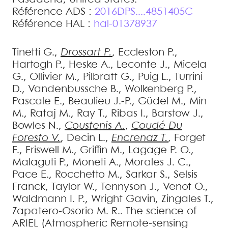
Référence ADS :
2016DPS....4851405C
Référence HAL :
hal-01378937
Tinetti
G.
,
Drossart
P.
,
Eccleston
P.
,
Hartogh
P.
,
Heske
A.
,
Leconte
J.
,
Micela
G.
,
Ollivier
M.
,
Pilbratt
G.
,
Puig
L.
,
Turrini
D.
,
Vandenbussche
B.
,
Wolkenberg
P.
,
Pascale
E.
,
Beaulieu
J.-P.
,
Güdel
M.
,
Min
M.
,
Rataj
M.
,
Ray
T.
,
Ribas
I.
,
Barstow
J.
,
Bowles
N.
,
Coustenis
A.
,
Coudé Du
Foresto
V.
,
Decin
L.
,
Encrenaz
T.
,
Forget
F.
,
Friswell
M.
,
Griffin
M.
,
Lagage
P. O.
,
Malaguti
P.
,
Moneti
A.
,
Morales
J. C.
,
Pace
E.
,
Rocchetto
M.
,
Sarkar
S.
,
Selsis
Franck
,
Taylor
W.
,
Tennyson
J.
,
Venot
O.
,
Waldmann
I. P.
,
Wright
Gavin
,
Zingales
T.
,
Zapatero-Osorio
M. R.
.
The science of
ARIEL (Atmospheric Remote-sensing