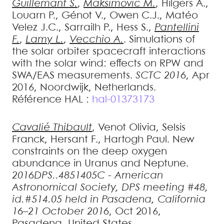
Guillemant
S.
,
Maksimovic
M.
,
Hilgers
A.
,
Louarn
P.
,
Génot
V.
,
Owen
C.J.
,
Matéo
Velez
J.C.
,
Sarrailh
P.
,
Hess
S.
,
Pantellini
F.
,
Lamy
L.
,
Vecchio
A.
.
Simulations of
the solar orbiter spacecraft interactions
with the solar wind: effects on RPW and
SWA/EAS measurements
.
SCTC 2016
, Apr
2016, Noordwijk, Netherlands
.
Référence HAL :
hal-01373173
Cavalié
Thibault
,
Venot
Olivia
,
Selsis
Franck
,
Hersant
F.
,
Hartogh
Paul
.
New
constraints on the deep oxygen
abundance in Uranus and Neptune
.
2016DPS..4851405C - American
Astronomical Society, DPS meeting #48,
id.#514.05 held in Pasadena, California
16–21 October 2016
, Oct 2016,
Pasadena, United States
.