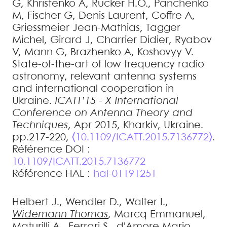
G
,
Khristenko
A
,
Rucker
H.O.
,
Panchenko
M
,
Fischer
G
,
Denis
Laurent
,
Coffre
A
,
Griessmeier
Jean-Mathias
,
Tagger
Michel
,
Girard
J
,
Charrier
Didier
,
Ryabov
V
,
Mann
G
,
Brazhenko
A
,
Koshovyy
V
.
State-of-the-art of low frequency radio
astronomy, relevant antenna systems
and international cooperation in
Ukraine
.
ICATT’15 - X International
Conference on Antenna Theory and
Techniques
, Apr 2015, Kharkiv, Ukraine.
pp.217-220,
⟨10.1109/ICATT.2015.7136772⟩
.
Référence DOI :
10.1109/ICATT.2015.7136772
Référence HAL :
hal-01191251
Helbert
J.
,
Wendler
D.
,
Walter
I.
,
Widemann
Thomas
,
Marcq
Emmanuel
,
Maturilli
A.
,
Ferrari
S.
,
d'Amore
Mario
,