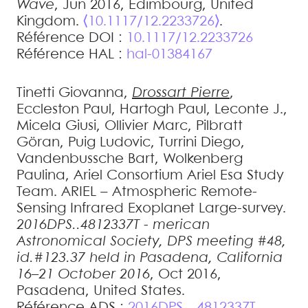
Wave
, Jun 2016, Edimbourg, United
Kingdom.
⟨10.1117/12.2233726⟩
.
Référence DOI :
10.1117/12.2233726
Référence HAL :
hal-01384167
Tinetti
Giovanna
,
Drossart
Pierre
,
Eccleston
Paul
,
Hartogh
Paul
,
Leconte
J.
,
Micela
Giusi
,
Ollivier
Marc
,
Pilbratt
Göran
,
Puig
Ludovic
,
Turrini
Diego
,
Vandenbussche
Bart
,
Wolkenberg
Paulina
,
Ariel Consortium
Ariel Esa Study
Team
.
ARIEL – Atmospheric Remote-
Sensing Infrared Exoplanet Large-survey
.
2016DPS..4812337T - merican
Astronomical Society, DPS meeting #48,
id.#123.37 held in Pasadena, California
16–21 October 2016
, Oct 2016,
Pasadena, United States
.
Référence ADS :
2016DPS....4812337T