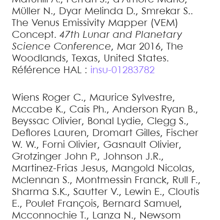
Müller
N.
,
Dyar
Melinda D.
,
Smrekar
S.
.
The Venus Emissivity Mapper (VEM)
Concept
.
47th Lunar and Planetary
Science Conference
, Mar 2016, The
Woodlands, Texas, United States
.
Référence HAL :
insu-01283782
Wiens
Roger C.
,
Maurice
Sylvestre
,
Mccabe
K.
,
Cais
Ph.
,
Anderson
Ryan B.
,
Beyssac
Olivier
,
Bonal
Lydie
,
Clegg
S.
,
Deflores
Lauren
,
Dromart
Gilles
,
Fischer
W. W.
,
Forni
Olivier
,
Gasnault
Olivier
,
Grotzinger
John P.
,
Johnson
J.R.
,
Martinez-Frias
Jesus
,
Mangold
Nicolas
,
Mclennan
S.
,
Montmessin
Franck
,
Rull
F.
,
Sharma
S.K.
,
Sautter
V.
,
Lewin
E.
,
Cloutis
E.
,
Poulet
François
,
Bernard
Samuel
,
Mcconnochie
T.
,
Lanza
N.
,
Newsom