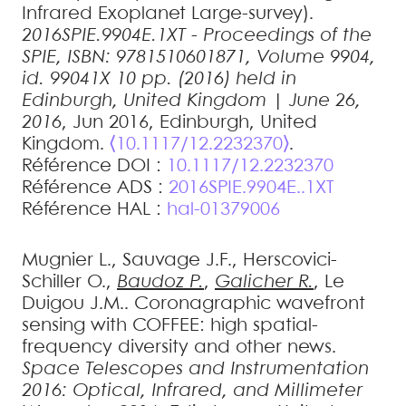
Infrared Exoplanet Large-survey)
.
2016SPIE.9904E.1XT - Proceedings of the
SPIE, ISBN: 9781510601871, Volume 9904,
id. 99041X 10 pp. (2016) held in
Edinburgh, United Kingdom | June 26,
2016
, Jun 2016, Edinburgh, United
Kingdom.
⟨10.1117/12.2232370⟩
.
Référence DOI :
10.1117/12.2232370
Référence ADS :
2016SPIE.9904E..1XT
Référence HAL :
hal-01379006
Mugnier
L.
,
Sauvage
J.F.
,
Herscovici-
Schiller
O.
,
Baudoz
P.
,
Galicher
R.
,
Le
Duigou
J.M.
.
Coronagraphic wavefront
sensing with COFFEE: high spatial-
frequency diversity and other news
.
Space Telescopes and Instrumentation
2016: Optical, Infrared, and Millimeter