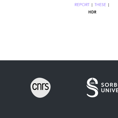
REPORT
|
THESE
|
HDR