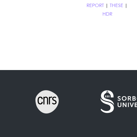
REPORT
|
THESE
|
HDR