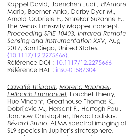
Kappel
David
,
Jaenchen
Judit
,
d'Amore
Mario
,
Boerner
Anko
,
Darby Dyar
M.
,
Arnold
Gabriele E.
,
Smrekar
Suzanne E.
.
The Venus Emissivity Mapper concept
.
Proceeding SPIE 10403, Infrared Remote
Sensing and Instrumentation XXV
, Aug
2017, San Diego, United States.
⟨10.1117/12.2275666⟩
.
Référence DOI :
10.1117/12.2275666
Référence HAL :
insu-01587304
Cavalié
Thibault
,
Moreno
Raphael
,
Lellouch
Emmanuel
,
Fouchet
Thierry
,
Hue
Vincent
,
Greathouse
Thomas K.
,
Dobrijevic
M.
,
Hersant
F.
,
Hartogh
Paul
,
Jarchow
Christopher
,
Rezac
Ladislav
,
Bézard
Bruno
.
ALMA spectral imaging of
SL9 species in Jupiter’s stratosphere
.