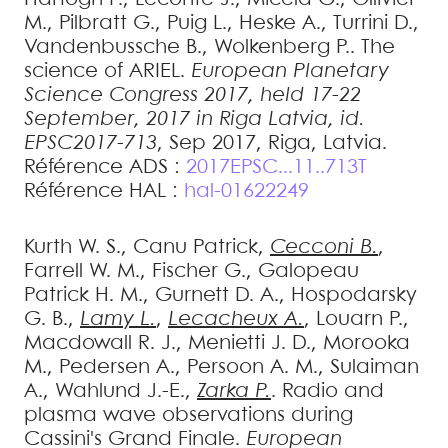
M.
,
Pilbratt
G.
,
Puig
L.
,
Heske
A.
,
Turrini
D.
,
Vandenbussche
B.
,
Wolkenberg
P.
.
The
science of ARIEL
.
European Planetary
Science Congress 2017, held 17-22
September, 2017 in Riga Latvia, id.
EPSC2017-713
, Sep 2017, Riga, Latvia
.
Référence ADS :
2017EPSC...11..713T
Référence HAL :
hal-01622249
Kurth
W. S.
,
Canu
Patrick
,
Cecconi
B.
,
Farrell
W. M.
,
Fischer
G.
,
Galopeau
Patrick H. M.
,
Gurnett
D. A.
,
Hospodarsky
G. B.
,
Lamy
L.
,
Lecacheux
A.
,
Louarn
P.
,
Macdowall
R. J.
,
Menietti
J. D.
,
Morooka
M.
,
Pedersen
A.
,
Persoon
A. M.
,
Sulaiman
A.
,
Wahlund
J.-E.
,
Zarka
P.
.
Radio and
plasma wave observations during
Cassini's Grand Finale
.
European