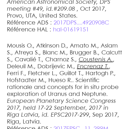
American Astronomical Society, DPS
meeting #49, id.#209.08
, Oct 2017,
Provo, UTA, United States
.
Référence ADS :
2017DPS....4920908C
Référence HAL :
hal-01619151
Mousis
O.
,
Atkinson
D.
,
Amato
M.
,
Aslam
S.
,
Atreya
S.
,
Blanc
M.
,
Brugger
B.
,
Calcutt
S.
,
Cavalié
T.
,
Charnoz
S.
,
Coustenis
A.
,
Deleuil
M.
,
Dobrijevic
M.
,
Encrenaz
T.
,
Ferri
F.
,
Fletcher
L.
,
Guillot
T.
,
Hartogh
P.
,
Hofstadter
M.
,
Hueso
R.
.
Scientific
rationale and concepts for in situ probe
exploration of Uranus and Neptune
.
European Planetary Science Congress
2017, held 17-22 September, 2017 in
Riga Latvia, id. EPSC2017-299
, Sep 2017,
Riga, Latvia
.
Référence ADS :
2017EPSC...11..299M