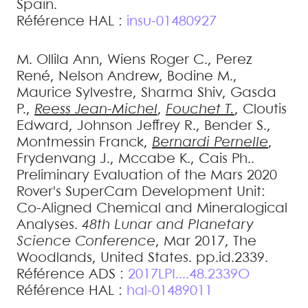
Spain
.
Référence HAL :
insu-01480927
M. Ollila
Ann
,
Wiens
Roger C.
,
Perez
René
,
Nelson
Andrew
,
Bodine
M.
,
Maurice
Sylvestre
,
Sharma
Shiv
,
Gasda
P.
,
Reess
Jean-Michel
,
Fouchet
T.
,
Cloutis
Edward
,
Johnson
Jeffrey R.
,
Bender
S.
,
Montmessin
Franck
,
Bernardi
Pernelle
,
Frydenvang
J.
,
Mccabe
K.
,
Cais
Ph.
.
Preliminary Evaluation of the Mars 2020
Rover's SuperCam Development Unit:
Co-Aligned Chemical and Mineralogical
Analyses
.
48th Lunar and Planetary
Science Conference
, Mar 2017, The
Woodlands, United States. pp.id.2339
.
Référence ADS :
2017LPI....48.2339O
Référence HAL :
hal-01489011