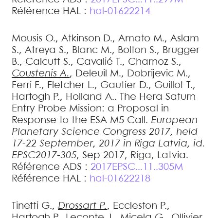
Référence HAL :
hal-01622214
Mousis
O.
,
Atkinson
D.
,
Amato
M.
,
Aslam
S.
,
Atreya
S.
,
Blanc
M.
,
Bolton
S.
,
Brugger
B.
,
Calcutt
S.
,
Cavalié
T.
,
Charnoz
S.
,
Coustenis
A.
,
Deleuil
M.
,
Dobrijevic
M.
,
Ferri
F.
,
Fletcher
L.
,
Gautier
D.
,
Guillot
T.
,
Hartogh
P.
,
Holland
A.
.
The Hera Saturn
Entry Probe Mission: a Proposal in
Response to the ESA M5 Call
.
European
Planetary Science Congress 2017, held
17-22 September, 2017 in Riga Latvia, id.
EPSC2017-305
, Sep 2017, Riga, Latvia
.
Référence ADS :
2017EPSC...11..305M
Référence HAL :
hal-01622218
Tinetti
G.
,
Drossart
P.
,
Eccleston
P.
,
Hartogh
P.
,
Leconte
J.
,
Micela
G.
,
Ollivier