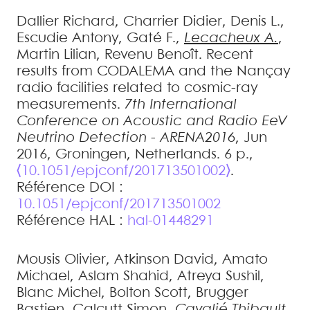
Dallier
Richard
,
Charrier
Didier
,
Denis
L.
,
Escudie
Antony
,
Gaté
F.
,
Lecacheux
A.
,
Martin
Lilian
,
Revenu
Benoît
.
Recent
results from CODALEMA and the Nançay
radio facilities related to cosmic-ray
measurements
.
7th International
Conference on Acoustic and Radio EeV
Neutrino Detection - ARENA2016
, Jun
2016, Groningen, Netherlands. 6 p.,
⟨10.1051/epjconf/201713501002⟩
.
Référence DOI :
10.1051/epjconf/201713501002
Référence HAL :
hal-01448291
Mousis
Olivier
,
Atkinson
David
,
Amato
Michael
,
Aslam
Shahid
,
Atreya
Sushil
,
Blanc
Michel
,
Bolton
Scott
,
Brugger
Bastien
,
Calcutt
Simon
,
Cavalié
Thibault
,