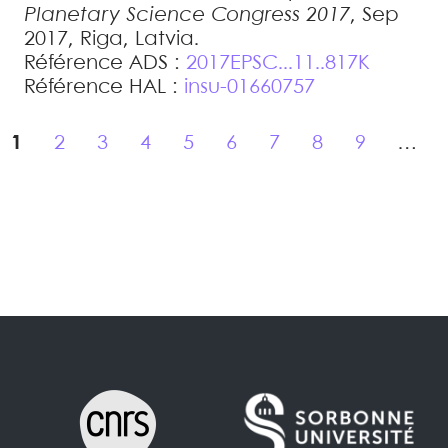
Planetary Science Congress 2017
, Sep
2017, Riga, Latvia
.
Référence ADS :
2017EPSC...11..817K
Référence HAL :
insu-01660757
1
2
3
4
5
6
7
8
9
…