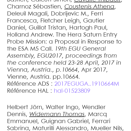
Charnoz
Sébastien
,
Coustenis
Athena
,
Deleuil
Magali
,
Dobrijevic
M.
,
Ferri
Francesca
,
Fletcher
Leigh
,
Gautier
Daniel
,
Guillot
Tristan
,
Hartogh
Paul
,
Holland
Andrew
.
The Hera Saturn Entry
Probe Mission: a Proposal in Response to
the ESA M5 Call
.
19th EGU General
Assembly, EGU2017, proceedings from
the conference held 23-28 April, 2017 in
Vienna, Austria., p.10664
, Apr 2017,
Vienne, Austria. pp.10664
.
Référence ADS :
2017EGUGA..1910664M
Référence HAL :
hal-01523809
Helbert
Jörn
,
Walter
Ingo
,
Wendler
Dennis
,
Widemann
Thomas
,
Marcq
Emmanuel
,
Guignan
Gabriel
,
Ferrari
Sabrina
,
Maturilli
Alessandro
,
Mueller
Nils
,