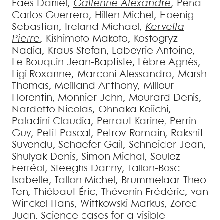
Faes
Daniel
,
Gallenne
Alexandre
,
Pena
Carlos Guerrero
,
Hillen
Michel
,
Hoenig
Sebastian
,
Ireland
Michael
,
Kervella
Pierre
,
Kishimoto
Makoto
,
Kostogryz
Nadia
,
Kraus
Stefan
,
Labeyrie
Antoine
,
Le Bouquin
Jean-Baptiste
,
Lèbre
Agnès
,
Ligi
Roxanne
,
Marconi
Alessandro
,
Marsh
Thomas
,
Meilland
Anthony
,
Millour
Florentin
,
Monnier
John
,
Mourard
Denis
,
Nardetto
Nicolas
,
Ohnaka
Keiichi
,
Paladini
Claudia
,
Perraut
Karine
,
Perrin
Guy
,
Petit
Pascal
,
Petrov
Romain
,
Rakshit
Suvendu
,
Schaefer
Gail
,
Schneider
Jean
,
Shulyak
Denis
,
Simon
Michal
,
Soulez
Ferréol
,
Steeghs
Danny
,
Tallon-Bosc
Isabelle
,
Tallon
Michel
,
Brummelaar
Theo
Ten
,
Thiébaut
Éric
,
Thévenin
Frédéric
,
van
Winckel
Hans
,
Wittkowski
Markus
,
Zorec
Juan
.
Science cases for a visible