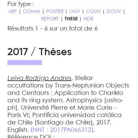
Par type :
ART
|
COMM
|
POSTER
|
OUV
|
COUV
|
DOUV
|
REPORT
|
THESE
|
HDR
Résultats 1 - 6 sur un total de 6
2017 / Thèses
Leiva
Rodrigo Andres
.
Stellar
occultations by Trans-Neptunian Objects
and Centaurs : Application to Chariklo
and its ring system
.
Astrophysics [astro-
ph]. Université Pierre et Marie Curie -
Paris VI; Pontificia universidad católica
de Chile (Santiago de Chile), 2017.
English.
⟨NNT : 2017PA066312⟩
.
Référence DOI :