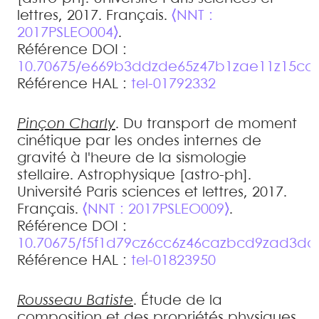
lettres, 2017. Français.
⟨NNT :
2017PSLEO004⟩
.
Référence DOI :
10.70675/e669b3ddzde65z47b1zae11z15cc3
Référence HAL :
tel-01792332
Pinçon
Charly
.
Du transport de moment
cinétique par les ondes internes de
gravité à l'heure de la sismologie
stellaire
.
Astrophysique [astro-ph].
Université Paris sciences et lettres, 2017.
Français.
⟨NNT : 2017PSLEO009⟩
.
Référence DOI :
10.70675/f5f1d79cz6cc6z46cazbcd9zad3d
Référence HAL :
tel-01823950
Rousseau
Batiste
.
Étude de la
composition et des propriétés physiques