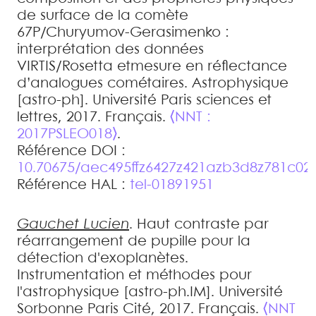
de surface de la comète
67P/Churyumov-Gerasimenko :
interprétation des données
VIRTIS/Rosetta etmesure en réflectance
d’analogues cométaires
.
Astrophysique
[astro-ph]. Université Paris sciences et
lettres, 2017. Français.
⟨NNT :
2017PSLEO018⟩
.
Référence DOI :
10.70675/aec495ffz6427z421azb3d8z781c02
Référence HAL :
tel-01891951
Gauchet
Lucien
.
Haut contraste par
réarrangement de pupille pour la
détection d'exoplanètes
.
Instrumentation et méthodes pour
l'astrophysique [astro-ph.IM]. Université
Sorbonne Paris Cité, 2017. Français.
⟨NNT