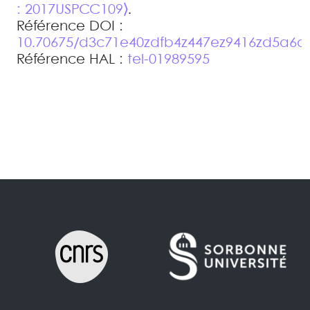
: 2017USPCC109⟩
.
Référence DOI :
10.70675/d3c71e40zdfb4z447ez9416zd5a6d
Référence HAL :
tel-01989595