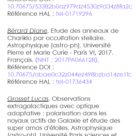
10.70675/53382b0az979dz4530z9d34z8fa2c5
Référence HAL :
tel-01719296
Bérard
Diane
.
Etude des anneaux de
Chariklo par occultation stellaire
.
Astrophysique [astro-ph]. Université
Pierre et Marie Curie - Paris VI, 2017.
Français.
⟨NNT : 2017PA066128⟩
.
Référence DOI :
10.70675/abae0c32z044ez498bzbd14ze1fc
Référence HAL :
tel-01736434
Grosset
Lucas
.
Observations
extragalactiques avec optique
adaptative : polarisation dans les
noyaux actifs de Galaxie et étude des
super amas d'étoiles
.
Astrophysique
[astro-ph]. Université Paris sciences et