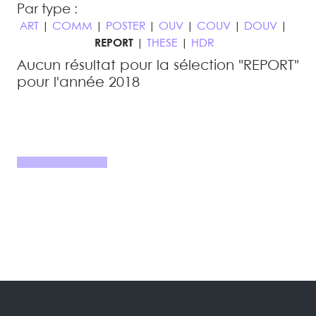
Par type :
ART
|
COMM
|
POSTER
|
OUV
|
COUV
|
DOUV
|
REPORT
|
THESE
|
HDR
Aucun résultat pour la sélection "REPORT"
pour l'année 2018