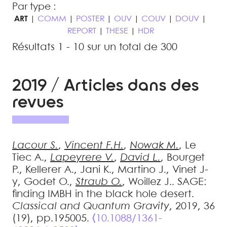
Par type :
ART
|
COMM
|
POSTER
|
OUV
|
COUV
|
DOUV
|
REPORT
|
THESE
|
HDR
Résultats 1 - 10 sur un total de 300
2019 / Articles dans des
revues
Lacour
S.
,
Vincent
F.H.
,
Nowak
M.
,
Le
Tiec
A.
,
Lapeyrere
V.
,
David
L.
,
Bourget
P.
,
Kellerer
A.
,
Jani
K.
,
Martino
J.
,
Vinet
J-
y
,
Godet
O.
,
Straub
O.
,
Woillez
J.
.
SAGE:
finding IMBH in the black hole desert
.
Classical and Quantum Gravity
, 2019, 36
(19), pp.195005.
⟨10.1088/1361-