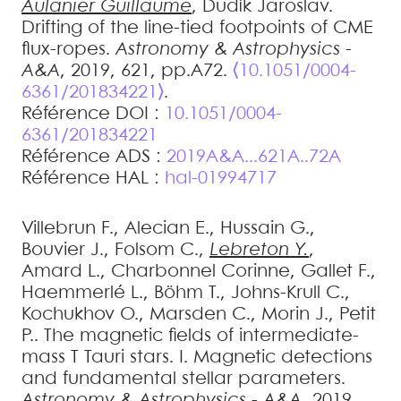
Aulanier
Guillaume
,
Dudík
Jaroslav
.
Drifting of the line-tied footpoints of CME
flux-ropes
.
Astronomy & Astrophysics -
A&A
, 2019, 621, pp.A72.
⟨10.1051/0004-
6361/201834221⟩
.
Référence DOI :
10.1051/0004-
6361/201834221
Référence ADS :
2019A&A...621A..72A
Référence HAL :
hal-01994717
Villebrun
F.
,
Alecian
E.
,
Hussain
G.
,
Bouvier
J.
,
Folsom
C.
,
Lebreton
Y.
,
Amard
L.
,
Charbonnel
Corinne
,
Gallet
F.
,
Haemmerlé
L.
,
Böhm
T.
,
Johns-Krull
C.
,
Kochukhov
O.
,
Marsden
C.
,
Morin
J.
,
Petit
P.
.
The magnetic fields of intermediate-
mass T Tauri stars. I. Magnetic detections
and fundamental stellar parameters
.
Astronomy & Astrophysics - A&A
, 2019,