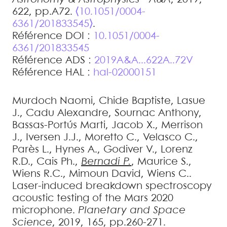
622, pp.A72.
⟨10.1051/0004-
6361/201833545⟩
.
Référence DOI :
10.1051/0004-
6361/201833545
Référence ADS :
2019A&A...622A..72V
Référence HAL :
hal-02000151
Murdoch
Naomi
,
Chide
Baptiste
,
Lasue
J.
,
Cadu
Alexandre
,
Sournac
Anthony
,
Bassas-Portús
Marti
,
Jacob
X.
,
Merrison
J.
,
Iversen
J.J.
,
Moretto
C.
,
Velasco
C.
,
Parès
L.
,
Hynes
A.
,
Godiver
V.
,
Lorenz
R.D.
,
Cais
Ph.
,
Bernadi
P.
,
Maurice
S.
,
Wiens
R.C.
,
Mimoun
David
,
Wiens
C.
.
Laser-induced breakdown spectroscopy
acoustic testing of the Mars 2020
microphone
.
Planetary and Space
Science
, 2019, 165, pp.260-271.