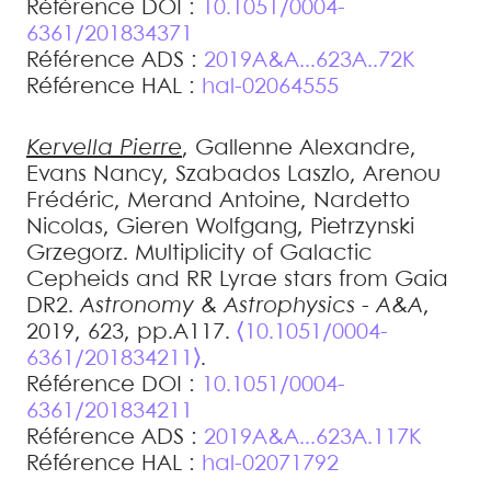
Référence DOI :
10.1051/0004-
6361/201834371
Référence ADS :
2019A&A...623A..72K
Référence HAL :
hal-02064555
Kervella
Pierre
,
Gallenne
Alexandre
,
Evans
Nancy
,
Szabados
Laszlo
,
Arenou
Frédéric
,
Merand
Antoine
,
Nardetto
Nicolas
,
Gieren
Wolfgang
,
Pietrzynski
Grzegorz
.
Multiplicity of Galactic
Cepheids and RR Lyrae stars from Gaia
DR2
.
Astronomy & Astrophysics - A&A
,
2019, 623, pp.A117.
⟨10.1051/0004-
6361/201834211⟩
.
Référence DOI :
10.1051/0004-
6361/201834211
Référence ADS :
2019A&A...623A.117K
Référence HAL :
hal-02071792