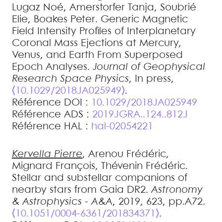
Lugaz
Noé
,
Amerstorfer
Tanja
,
Soubrié
Elie
,
Boakes
Peter
.
Generic Magnetic
Field Intensity Profiles of Interplanetary
Coronal Mass Ejections at Mercury,
Venus, and Earth From Superposed
Epoch Analyses
.
Journal of Geophysical
Research Space Physics
, In press,
⟨10.1029/2018JA025949⟩
.
Référence DOI :
10.1029/2018JA025949
Référence ADS :
2019JGRA..124..812J
Référence HAL :
hal-02054221
Kervella
Pierre
,
Arenou
Frédéric
,
Mignard
François
,
Thévenin
Frédéric
.
Stellar and substellar companions of
nearby stars from Gaia DR2
.
Astronomy
& Astrophysics - A&A
, 2019, 623, pp.A72.
⟨10.1051/0004-6361/201834371⟩
.