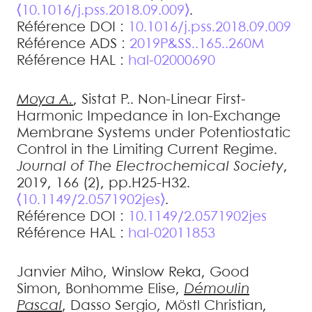
⟨10.1016/j.pss.2018.09.009⟩
.
Référence DOI :
10.1016/j.pss.2018.09.009
Référence ADS :
2019P&SS..165..260M
Référence HAL :
hal-02000690
Moya
A.
,
Sistat
P.
.
Non-Linear First-
Harmonic Impedance in Ion-Exchange
Membrane Systems under Potentiostatic
Control in the Limiting Current Regime
.
Journal of The Electrochemical Society
,
2019, 166 (2), pp.H25-H32.
⟨10.1149/2.0571902jes⟩
.
Référence DOI :
10.1149/2.0571902jes
Référence HAL :
hal-02011853
Janvier
Miho
,
Winslow
Reka
,
Good
Simon
,
Bonhomme
Elise
,
Démoulin
Pascal
,
Dasso
Sergio
,
Möstl
Christian
,