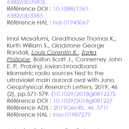
6382/ab3583⟩
.
Référence DOI :
10.1088/1361-
6382/ab3583
Référence HAL :
hal-01945067
Imai
Masafumi
,
Greathouse
Thomas K.
,
Kurth
William S.
,
Gladstone
George
Randall
,
Louis
Corentin K.
,
Zarka
Philippe
,
Bolton
Scott J.
,
Connerney
John
E. P.
.
Probing Jovian broadband
kilometric radio sources tied to the
ultraviolet main auroral oval with Juno
.
Geophysical Research Letters
, 2019, 46
(2), pp.571-579.
⟨10.1029/2018gl081227⟩
.
Référence DOI :
10.1029/2018gl081227
Référence ADS :
2019GeoRL..46..571I
Référence HAL :
insu-01987279