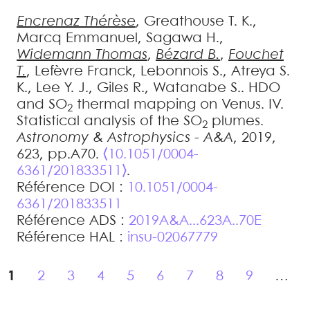
Encrenaz
Thérèse
,
Greathouse
T. K.
,
Marcq
Emmanuel
,
Sagawa
H.
,
Widemann
Thomas
,
Bézard
B.
,
Fouchet
T.
,
Lefèvre
Franck
,
Lebonnois
S.
,
Atreya
S.
K.
,
Lee
Y. J.
,
Giles
R.
,
Watanabe
S.
.
HDO
and SO
thermal mapping on Venus. IV.
2
Statistical analysis of the SO
plumes
.
2
Astronomy & Astrophysics - A&A
, 2019,
623, pp.A70.
⟨10.1051/0004-
6361/201833511⟩
.
Référence DOI :
10.1051/0004-
6361/201833511
Référence ADS :
2019A&A...623A..70E
Référence HAL :
insu-02067779
1
2
3
4
5
6
7
8
9
…