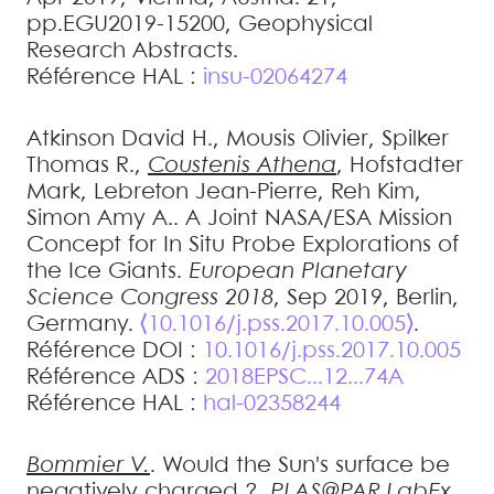
pp.EGU2019-15200, Geophysical
Research Abstracts
.
Référence HAL :
insu-02064274
Atkinson
David H.
,
Mousis
Olivier
,
Spilker
Thomas R.
,
Coustenis
Athena
,
Hofstadter
Mark
,
Lebreton
Jean-Pierre
,
Reh
Kim
,
Simon
Amy A.
.
A Joint NASA/ESA Mission
Concept for In Situ Probe Explorations of
the Ice Giants
.
European Planetary
Science Congress 2018
, Sep 2019, Berlin,
Germany.
⟨10.1016/j.pss.2017.10.005⟩
.
Référence DOI :
10.1016/j.pss.2017.10.005
Référence ADS :
2018EPSC...12...74A
Référence HAL :
hal-02358244
Bommier
V.
.
Would the Sun's surface be
negatively charged ?
.
PLAS@PAR LabEx