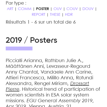
Par type :
ART
|
COMM
|
POSTER
|
OUV
|
COUV
|
DOUV
|
REPORT
|
THESE
|
HDR
Résultats 1 - 6 sur un total de 6
2019 / Posters
Piccialli
Arianna
,
Rathbun
Julie A.
,
Määttänen
Anni
,
Levasseur-Regourd
Anny Chantal
,
Vandaele
Ann Carine
,
Altieri
Francesca
,
Milillo
Anna
,
Rotundi
Alessandra
,
Rengel
Miriam
,
Drossart
Pierre
.
Historical trend of participation of
women scientists in ESA solar system
missions
.
EGU General Assembly 2019
,
Apr 2019, Vienna, Austria. 21,