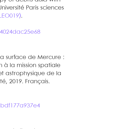
Université Paris sciences
SLEO019⟩
.
z4024dac25e68
la surface de Mercure :
n à la mission spatiale
et astrophysique de la
té, 2019. Français.
zbdf177a937e4