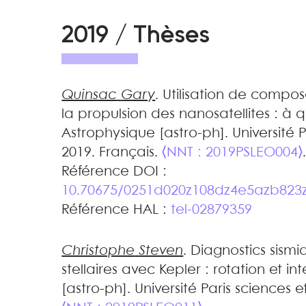
2019 / Thèses
Quinsac
Gary
.
Utilisation de compos
la propulsion des nanosatellites : à q
Astrophysique [astro-ph]. Université Pa
2019. Français.
⟨NNT : 2019PSLEO004⟩
Référence DOI :
10.70675/0251d020z108dz4e5azb823
Référence HAL :
tel-02879359
Christophe
Steven
.
Diagnostics sismi
stellaires avec Kepler : rotation et in
[astro-ph]. Université Paris sciences et