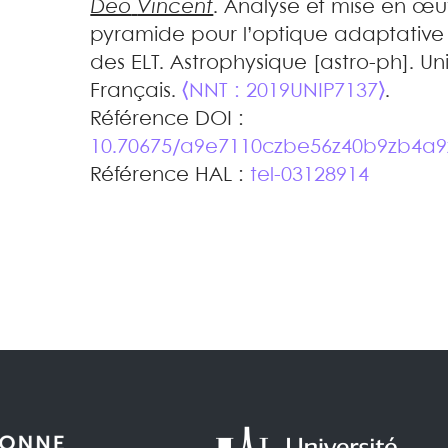
Deo
Vincent
.
Analyse et mise en œu
pyramide pour l’optique adaptative 
des ELT
.
Astrophysique [astro-ph]. Univ
Français.
⟨NNT : 2019UNIP7137⟩
.
Référence DOI :
10.70675/a9e7110czbe56z40b9zb4a
Référence HAL :
tel-03128914