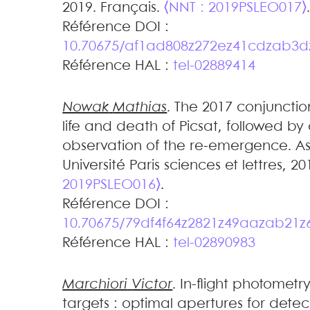
2019. Français.
⟨NNT : 2019PSLEO017⟩
Référence DOI :
10.70675/af1ad808z272ez41cdzab3d
Référence HAL :
tel-02889414
Nowak
Mathias
.
The 2017 conjunction
life and death of Picsat, followed by
observation of the re-emergence
.
As
Université Paris sciences et lettres, 20
2019PSLEO016⟩
.
Référence DOI :
10.70675/79df4f64z2821z49aazab21z
Référence HAL :
tel-02890983
Marchiori
Victor
.
In-flight photometr
targets : optimal apertures for detec