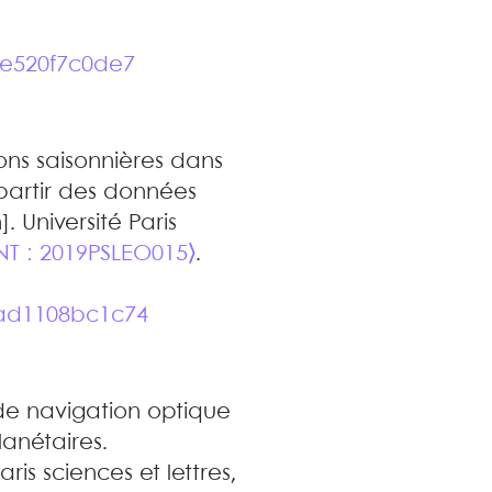
4e520f7c0de7
ons saisonnières dans
partir des données
. Université Paris
NT : 2019PSLEO015⟩
.
zad1108bc1c74
e navigation optique
lanétaires
.
ris sciences et lettres,