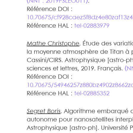
⟨NNT : 2019PSLEO011⟩
.
Référence DOI :
10.70675/cf928caez5f8dz4e80zaf13z
Référence HAL :
tel-02883979
Mathe
Christophe
.
Étude des variati
la moyenne atmosphère de Titan à 
Cassini/CIRS
.
Astrophysique [astro-ph]
sciences et lettres, 2019. Français.
⟨N
Référence DOI :
10.70675/54946257z880bz4902z8662
Référence HAL :
tel-02885352
Segret
Boris
.
Algorithme embarqué d
autonome pour nanosatellites interp
Astrophysique [astro-ph]. Université Pa