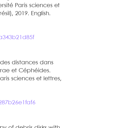
rsité Paris sciences et
sil), 2019. English.
7a343b21d85f
 des distances dans
 Lyrae et Céphéides
.
ris sciences et lettres,
.
287b26e1faf6
y of debris disks with