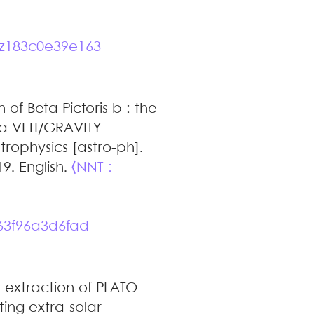
.
z183c0e39e163
 of Beta Pictoris b : the
 a VLTI/GRAVITY
trophysics [astro-ph].
19. English.
⟨NNT :
63f96a3d6fad
y extraction of PLATO
ting extra-solar