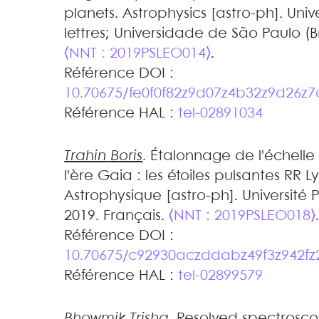
planets
.
Astrophysics [astro-ph]. Unive
lettres; Universidade de São Paulo (Bré
⟨NNT : 2019PSLEO014⟩
.
Référence DOI :
10.70675/fe0f0f82z9d07z4b32z9d26z
Référence HAL :
tel-02891034
Trahin
Boris
.
Étalonnage de l'échelle
l'ère Gaia : les étoiles pulsantes RR
Astrophysique [astro-ph]. Université Pa
2019. Français.
⟨NNT : 2019PSLEO018⟩
Référence DOI :
10.70675/c92930aczddabz49f3z942fz
Référence HAL :
tel-02899579
Bhowmik
Trisha
.
Resolved spectroscop