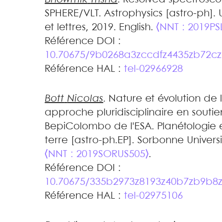
SPHERE/VLT
.
Astrophysics [astro-ph]. 
et lettres, 2019. English.
⟨NNT : 2019P
Référence DOI :
10.70675/9b0268a3zccdfz4435zb72c
Référence HAL :
tel-02966928
Bott
Nicolas
.
Nature et évolution de 
approche pluridisciplinaire en soutie
BepiColombo de l'ESA
.
Planétologie 
terre [astro-ph.EP]. Sorbonne Universi
⟨NNT : 2019SORUS505⟩
.
Référence DOI :
10.70675/335b2973z8193z40b7zb9b8
Référence HAL :
tel-02975106