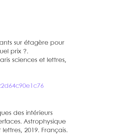
ants sur étagère pour
uel prix ?
.
ris sciences et lettres,
.
z2d64c90e1c76
ques des intérieurs
terfaces
.
Astrophysique
 lettres, 2019. Français.