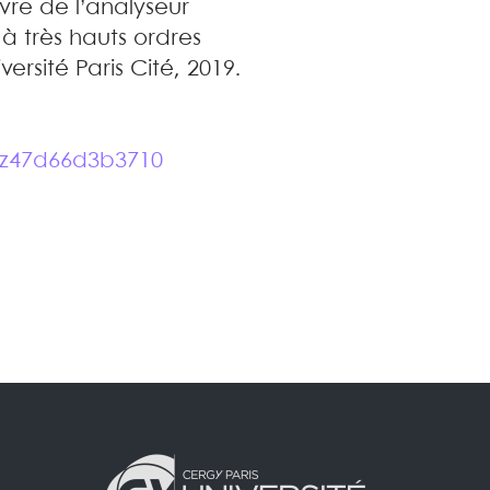
vre de l’analyseur
à très hauts ordres
ersité Paris Cité, 2019.
9z47d66d3b3710