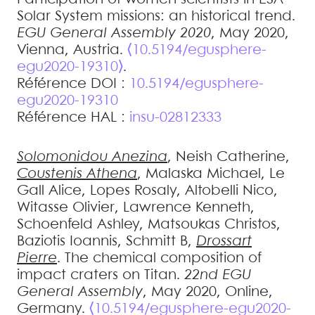
Solar System missions: an historical trend
.
EGU General Assembly 2020
, May 2020,
Vienna, Austria.
⟨10.5194/egusphere-
egu2020-19310⟩
.
Référence DOI :
10.5194/egusphere-
egu2020-19310
Référence HAL :
insu-02812333
Solomonidou
Anezina
,
Neish
Catherine
,
Coustenis
Athena
,
Malaska
Michael
,
Le
Gall
Alice
,
Lopes
Rosaly
,
Altobelli
Nico
,
Witasse
Olivier
,
Lawrence
Kenneth
,
Schoenfeld
Ashley
,
Matsoukas
Christos
,
Baziotis
Ioannis
,
Schmitt
B
,
Drossart
Pierre
.
The chemical composition of
impact craters on Titan
.
22nd EGU
General Assembly
, May 2020, Online,
Germany.
⟨10.5194/egusphere-egu2020-