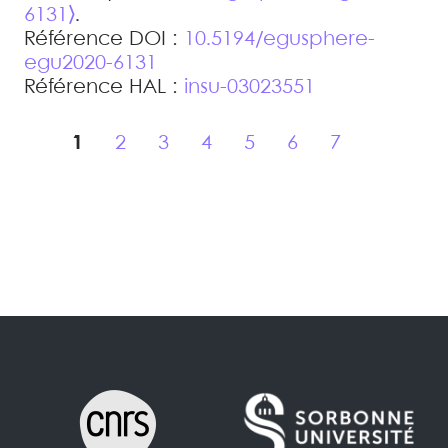
6131⟩
.
Référence DOI :
10.5194/egusphere-
egu2020-6131
Référence HAL :
insu-03023551
1
2
3
4
5
6
7