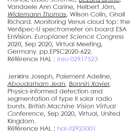
Vandaele
Ann Carine
,
Helbert
Jörn
,
Widemann
Thomas
,
Wilson
Colin
,
Ghail
Richard
.
Monitoring Venus cloud top: the
VenSpec-U spectrometer on board ESA
EnVision
.
Europlanet Science Congress
2020
, Sep 2020, Virtual Meeting,
Germany. pp.EPSC2020-622
.
Référence HAL :
insu-02917523
Jenkins
Joseph
,
Paiement
Adeline
,
Aboudarham
Jean
,
Bonnin
Xavier
.
Physics-informed detection and
segmentation of type II solar radio
bursts
.
British Machine Vision Virtual
Conference
, Sep 2020, Virtual, United
Kingdom
.
Référence HAL :
hal-02923001