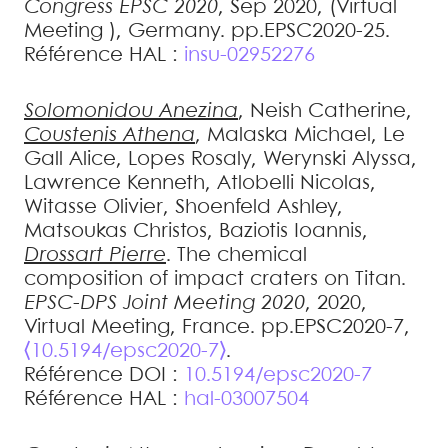
Congress EPSC 2020
, Sep 2020, (Virtual
Meeting ), Germany. pp.EPSC2020-25
.
Référence HAL :
insu-02952276
Solomonidou
Anezina
,
Neish
Catherine
,
Coustenis
Athena
,
Malaska
Michael
,
Le
Gall
Alice
,
Lopes
Rosaly
,
Werynski
Alyssa
,
Lawrence
Kenneth
,
Atlobelli
Nicolas
,
Witasse
Olivier
,
Shoenfeld
Ashley
,
Matsoukas
Christos
,
Baziotis
Ioannis
,
Drossart
Pierre
.
The chemical
composition of impact craters on Titan
.
EPSC-DPS Joint Meeting 2020
, 2020,
Virtual Meeting, France. pp.EPSC2020-7,
⟨10.5194/epsc2020-7⟩
.
Référence DOI :
10.5194/epsc2020-7
Référence HAL :
hal-03007504