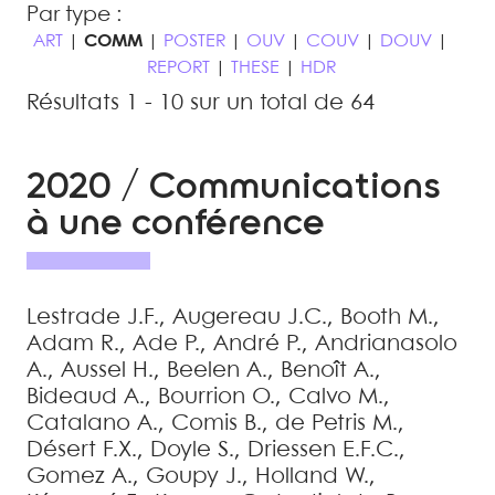
Par type :
ART
|
COMM
|
POSTER
|
OUV
|
COUV
|
DOUV
|
REPORT
|
THESE
|
HDR
Résultats 1 - 10 sur un total de 64
2020 / Communications
à une conférence
Lestrade
J.F.
,
Augereau
J.C.
,
Booth
M.
,
Adam
R.
,
Ade
P.
,
André
P.
,
Andrianasolo
A.
,
Aussel
H.
,
Beelen
A.
,
Benoît
A.
,
Bideaud
A.
,
Bourrion
O.
,
Calvo
M.
,
Catalano
A.
,
Comis
B.
,
de Petris
M.
,
Désert
F.X.
,
Doyle
S.
,
Driessen
E.F.C.
,
Gomez
A.
,
Goupy
J.
,
Holland
W.
,