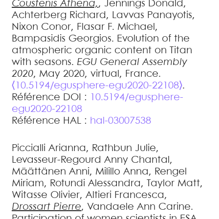
Coustenis
Athena,
,
Jennings
Donald
,
Achterberg
Richard
,
Lavvas
Panayotis
,
Nixon
Conor
,
Flasar
F. Michael
,
Bampasidis
Georgios
.
Evolution of the
atmospheric organic content on Titan
with seasons
.
EGU General Assembly
2020
, May 2020, virtual, France.
⟨10.5194/egusphere-egu2020-22108⟩
.
Référence DOI :
10.5194/egusphere-
egu2020-22108
Référence HAL :
hal-03007538
Piccialli
Arianna
,
Rathbun
Julie
,
Levasseur-Regourd
Anny Chantal
,
Määttänen
Anni
,
Milillo
Anna
,
Rengel
Miriam
,
Rotundi
Alessandra
,
Taylor
Matt
,
Witasse
Olivier
,
Altieri
Francesca
,
Drossart
Pierre
,
Vandaele
Ann Carine
.
Participation of women scientists in ESA