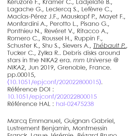
Kéruzoré
F.
,
Kramer
C.
,
Ladjelate
B.
,
Lagache
G.
,
Leclercq
S.
,
Lefèvre
C.
,
Macías-Pérez
J.F.
,
Mauskopf
P.
,
Mayet
F.
,
Monfardini
A.
,
Perotto
L.
,
Pisano
G.
,
Ponthieu
N.
,
Revéret
V.
,
Ritacco
A.
,
Romero
C.
,
Roussel
H.
,
Ruppin
F.
,
Schuster
K.
,
Shu
S.
,
Sievers
A.
,
Thébault
P.
,
Tucker
C.
,
Zylka
R.
.
Debris disks around
stars in the NIKA2 era
.
mm Universe @
NIKA2
, Jun 2019, Grenoble, France.
pp.00015,
⟨10.1051/epjconf/202022800015⟩
.
Référence DOI :
10.1051/epjconf/202022800015
Référence HAL :
hal-02475238
Marcq
Emmanuel
,
Guignan
Gabriel
,
Lustrement
Benjamin
,
Montmessin
Franck
,
Lasue
Jérémie
,
Bézard
Bruno
,