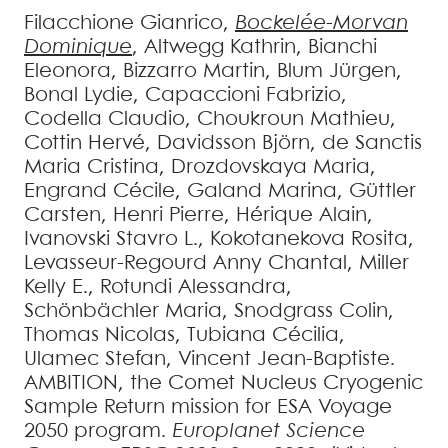
Filacchione
Gianrico
,
Bockelée-Morvan
Dominique
,
Altwegg
Kathrin
,
Bianchi
Eleonora
,
Bizzarro
Martin
,
Blum
Jürgen
,
Bonal
Lydie
,
Capaccioni
Fabrizio
,
Codella
Claudio
,
Choukroun
Mathieu
,
Cottin
Hervé
,
Davidsson
Björn
,
de Sanctis
Maria Cristina
,
Drozdovskaya
Maria
,
Engrand
Cécile
,
Galand
Marina
,
Güttler
Carsten
,
Henri
Pierre
,
Hérique
Alain
,
Ivanovski
Stavro L.
,
Kokotanekova
Rosita
,
Levasseur-Regourd
Anny Chantal
,
Miller
Kelly E.
,
Rotundi
Alessandra
,
Schönbächler
Maria
,
Snodgrass
Colin
,
Thomas
Nicolas
,
Tubiana
Cécilia
,
Ulamec
Stefan
,
Vincent
Jean-Baptiste
.
AMBITION, the Comet Nucleus Cryogenic
Sample Return mission for ESA Voyage
2050 program
.
Europlanet Science