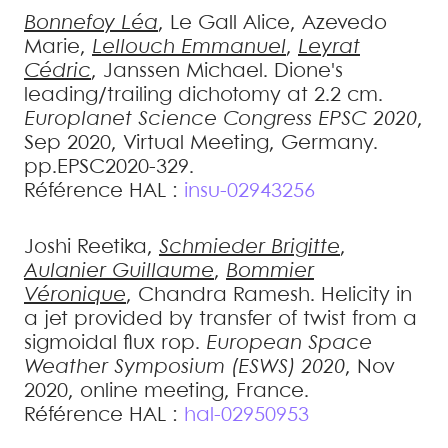
Bonnefoy
Léa
,
Le Gall
Alice
,
Azevedo
Marie
,
Lellouch
Emmanuel
,
Leyrat
Cédric
,
Janssen
Michael
.
Dione's
leading/trailing dichotomy at 2.2 cm
.
Europlanet Science Congress EPSC 2020
,
Sep 2020, Virtual Meeting, Germany.
pp.EPSC2020-329
.
Référence HAL :
insu-02943256
Joshi
Reetika
,
Schmieder
Brigitte
,
Aulanier
Guillaume
,
Bommier
Véronique
,
Chandra
Ramesh
.
Helicity in
a jet provided by transfer of twist from a
sigmoidal flux rop
.
European Space
Weather Symposium (ESWS) 2020
, Nov
2020, online meeting, France
.
Référence HAL :
hal-02950953