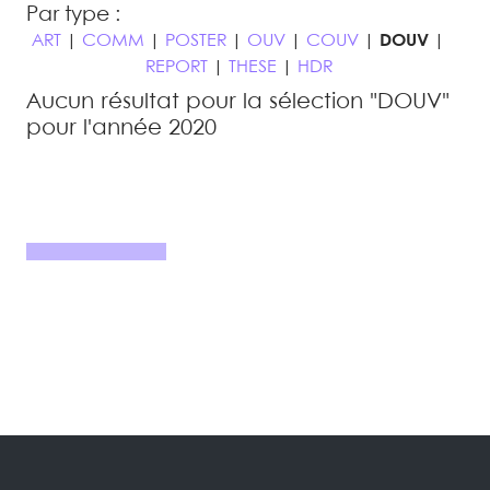
Par type :
ART
|
COMM
|
POSTER
|
OUV
|
COUV
|
DOUV
|
REPORT
|
THESE
|
HDR
Aucun résultat pour la sélection "DOUV"
pour l'année 2020