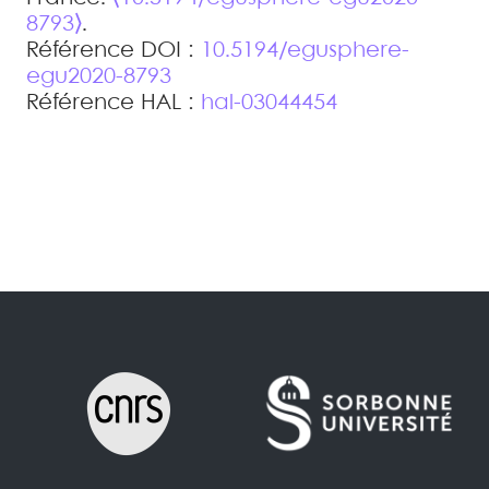
8793⟩
.
Référence DOI :
10.5194/egusphere-
egu2020-8793
Référence HAL :
hal-03044454