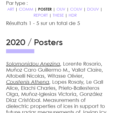
Par type :
ART
|
COMM
|
POSTER
|
OUV
|
COUV
|
DOUV
|
REPORT
|
THESE
|
HDR
Résultats 1 - 5 sur un total de 5
2020 / Posters
Solomonidou
Anezina
,
Lorente
Rosario
,
Muñoz Caro
Guillermo M.
,
Vallat
Claire
,
Altobelli
Nicolas
,
Witasse
Olivier
,
Coustenis
Athena
,
Lopes
Rosaly
,
Le Gall
Alice
,
Elachi
Charles
,
Prieto-Ballesteros
Olga
,
Muñoz-Iglesias
Victoria
,
González
Díaz
Cristóbal
.
Measurements of
dielectric properties of ices in support to
future radar measurements of Jovian Icy