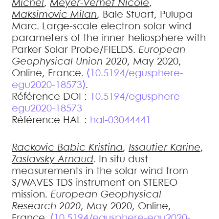
Michel
,
Meyer-Vernet
Nicole
,
Maksimovic
Milan
,
Bale
Stuart
,
Pulupa
Marc
.
Large-scale electron solar wind
parameters of the inner heliosphere with
Parker Solar Probe/FIELDS
.
European
Geophysical Union 2020
, May 2020,
Online, France.
⟨10.5194/egusphere-
egu2020-18573⟩
.
Référence DOI :
10.5194/egusphere-
egu2020-18573
Référence HAL :
hal-03044441
Rackovic Babic
Kristina
,
Issautier
Karine
,
Zaslavsky
Arnaud
.
In situ dust
measurements in the solar wind from
S/WAVES TDS instrument on STEREO
mission
.
European Geophysical
Research 2020
, May 2020, Online,
France.
⟨10.5194/egusphere-egu2020-