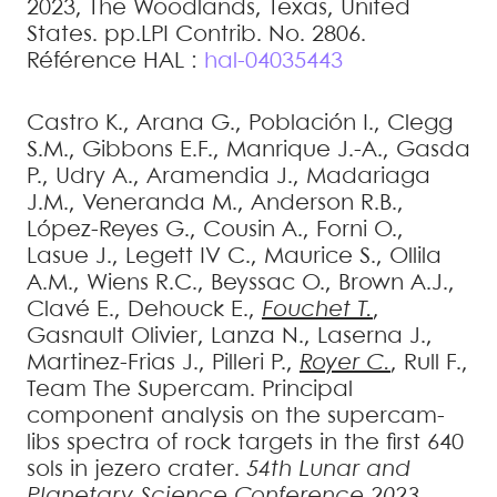
2023, The Woodlands, Texas, United
States. pp.LPI Contrib. No. 2806
.
Référence HAL :
hal-04035443
Castro
K.
,
Arana
G.
,
Población
I.
,
Clegg
S.M.
,
Gibbons
E.F.
,
Manrique
J.-A.
,
Gasda
P.
,
Udry
A.
,
Aramendia
J.
,
Madariaga
J.M.
,
Veneranda
M.
,
Anderson
R.B.
,
López-Reyes
G.
,
Cousin
A.
,
Forni
O.
,
Lasue
J.
,
Legett IV
C.
,
Maurice
S.
,
Ollila
A.M.
,
Wiens
R.C.
,
Beyssac
O.
,
Brown
A.J.
,
Clavé
E.
,
Dehouck
E.
,
Fouchet
T.
,
Gasnault
Olivier
,
Lanza
N.
,
Laserna
J.
,
Martinez-Frias
J.
,
Pilleri
P.
,
Royer
C.
,
Rull
F.
,
Team
The Supercam
.
Principal
component analysis on the supercam-
libs spectra of rock targets in the first 640
sols in jezero crater
.
54th Lunar and
Planetary Science Conference 2023
,