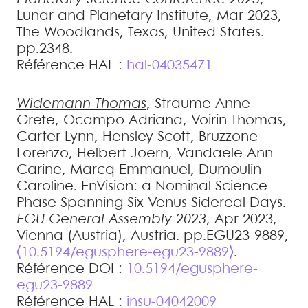
Lunar and Planetary Institute, Mar 2023,
The Woodlands, Texas, United States.
pp.2348
.
Référence HAL :
hal-04035471
Widemann
Thomas
,
Straume
Anne
Grete
,
Ocampo
Adriana
,
Voirin
Thomas
,
Carter
Lynn
,
Hensley
Scott
,
Bruzzone
Lorenzo
,
Helbert
Joern
,
Vandaele
Ann
Carine
,
Marcq
Emmanuel
,
Dumoulin
Caroline
.
EnVision: a Nominal Science
Phase Spanning Six Venus Sidereal Days
.
EGU General Assembly 2023
, Apr 2023,
Vienna (Austria), Austria. pp.EGU23-9889,
⟨10.5194/egusphere-egu23-9889⟩
.
Référence DOI :
10.5194/egusphere-
egu23-9889
Référence HAL :
insu-04042009