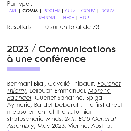
Par type :
ART
|
COMM
|
POSTER
|
OUV
|
COUV
|
DOUV
|
REPORT
|
THESE
|
HDR
Résultats 1 - 10 sur un total de 73
2023 / Communications
à une conférence
Benmahi
Bilal
,
Cavalié
Thibault
,
Fouchet
Thierry
,
Lellouch
Emmanuel
,
Moreno
Raphael
,
Guerlet
Sandrine
,
Spiga
Aymeric
,
Bardet
Deborah
.
The first direct
measurement of the saturnian
stratospheric winds
.
24th EGU General
Assembly
, May 2023, Vienne, Austria.