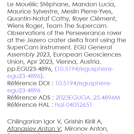
Le Mouélic
Stéphane
,
Mandon
Lucia
,
Maurice
Sylvestre
,
Meslin
Pierre-Yves
,
Quantin-Nataf
Cathy
,
Royer
Clément
,
Wiens
Roger
,
Team
The Supercam
.
Observations of the Perseverance rover
at the Jezero crater delta front using the
SuperCam instrument
.
EGU General
Assembly 2023
, European Geosciences
Union, Apr 2023, Vienna, Austria.
pp.EGU23-4896,
⟨10.5194/egusphere-
egu23-4896⟩
.
Référence DOI :
10.5194/egusphere-
egu23-4896
Référence ADS :
2023EGUGA..25.4896M
Référence HAL :
hal-04052651
Chilingarian
Igor V
,
Grishin
Kirill A
,
Afanasiev
Anton V
,
Mironov
Anton
,