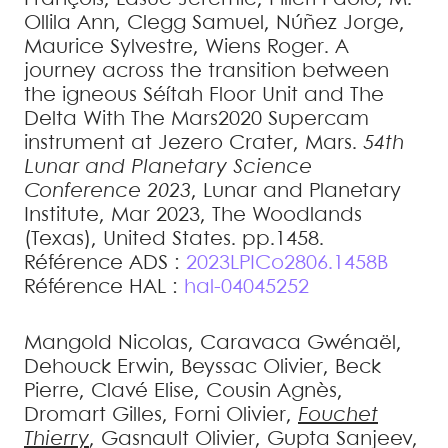
Ollila
Ann
,
Clegg
Samuel
,
Núñez
Jorge
,
Maurice
Sylvestre
,
Wiens
Roger
.
A
journey across the transition between
the igneous Séítah Floor Unit and The
Delta With The Mars2020 Supercam
instrument at Jezero Crater, Mars
.
54th
Lunar and Planetary Science
Conference 2023
, Lunar and Planetary
Institute, Mar 2023, The Woodlands
(Texas), United States. pp.1458
.
Référence ADS :
2023LPICo2806.1458B
Référence HAL :
hal-04045252
Mangold
Nicolas
,
Caravaca
Gwénaël
,
Dehouck
Erwin
,
Beyssac
Olivier
,
Beck
Pierre
,
Clavé
Elise
,
Cousin
Agnès
,
Dromart
Gilles
,
Forni
Olivier
,
Fouchet
Thierry
,
Gasnault
Olivier
,
Gupta
Sanjeev
,