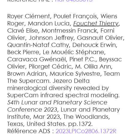
Royer
Clément
,
Poulet
François
,
Wiens
Roger
,
Mandon
Lucia
,
Fouchet
Thierry
,
Clavé
Elise
,
Montmessin
Franck
,
Forni
Olivier
,
Johnson
Jeffrey
,
Gasnault
Olivier
,
Quantin-Nataf
Cathy
,
Dehouck
Erwin
,
Beck
Pierre
,
Le Mouélic
Stéphane
,
Caravaca
Gwénaël
,
Pinet
P.C.
,
Beyssac
Olivier
,
Pilorget
Cédric
,
M. Ollila
Ann
,
Brown
Adrian
,
Maurice
Sylvestre
,
Team
The Supercam
.
Jezero Delta
mineralogical diversity revealed by
SuperCam infrared spectral modeling
.
54th Lunar and Planetary Science
Conference 2023
, Lunar and Planetary
Institute, Mar 2023, The Woodlands,
Texas, United States. pp.1372
.
Référence ADS :
2023LPICo2806.1372R