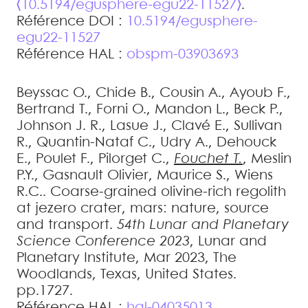
⟨10.5194/egusphere-egu22-11527⟩
.
Référence DOI :
10.5194/egusphere-
egu22-11527
Référence HAL :
obspm-03903693
Beyssac
O.
,
Chide
B.
,
Cousin
A.
,
Ayoub
F.
,
Bertrand
T.
,
Forni
O.
,
Mandon
L.
,
Beck
P.
,
Johnson
J. R.
,
Lasue
J.
,
Clavé
E.
,
Sullivan
R.
,
Quantin-Nataf
C.
,
Udry
A.
,
Dehouck
E.
,
Poulet
F.
,
Pilorget
C.
,
Fouchet
T.
,
Meslin
P.Y.
,
Gasnault
Olivier
,
Maurice
S.
,
Wiens
R.C.
.
Coarse-grained olivine-rich regolith
at jezero crater, mars: nature, source
and transport
.
54th Lunar and Planetary
Science Conference 2023
, Lunar and
Planetary Institute, Mar 2023, The
Woodlands, Texas, United States.
pp.1727
.
Référence HAL :
hal-04035013