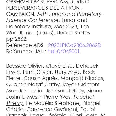
OBSERVED BY SUPERCAM DURING
PERSEVERANCE'S DELTA FRONT
CAMPAIGN
.
54th Lunar and Planetary
Science Conference
, Lunar and
Planetary Institute, Mar 2023, The
Woodlands (Texas), United States.
pp.2862
.
Référence ADS :
2023LPICo2806.2862D
Référence HAL :
hal-04045001
Beyssac
Olivier
,
Clavé
Elise
,
Dehouck
Erwin
,
Forni
Olivier
,
Udry
Arya
,
Beck
Pierre
,
Cousin
Agnès
,
Mangold
Nicolas
,
Quantin-Nataf
Cathy
,
Royer
Clément
,
Mandon
Lucia
,
Johnson
Jeffrey
,
Simon
Justin I.
,
Meslin
Pierre-Yves
,
Fouchet
Thierry
,
Le Mouélic
Stéphane
,
Pilorget
Cédric
,
Caravaca
Gwénaël
,
Poulet
François
,
Lasue
Jérémie
,
Pilleri
Paolo
,
M.