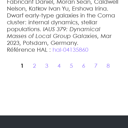
Fabricant
Daniel
,
Moran
Sean
,
Caldwell
Nelson
,
Katkov
Ivan Yu
,
Ershova
Irina
.
Dwarf early-type galaxies in the Coma
cluster: internal dynamics, stellar
populations
.
IAUS 379: Dynamical
Masses of Local Group Galaxies
, Mar
2023, Potsdam, Germany
.
Référence HAL :
hal-04135860
1
2
3
4
5
6
7
8