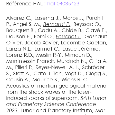
Référence HAL :
hal-04035423
Alvarez
C.
,
Laserna
J.
,
Moros
J.
,
Purohit
P.
,
Angel
S. M.
,
Bernardi
P.
,
Beyssac
O.
,
Bousquet
B.
,
Cadu
A.
,
Chide
B.
,
Clavé
E.
,
Dauson
E.
,
Forni
O.
,
Fouchet
T.
,
Gasnault
Olivier
,
Jacob
Xavier
,
Lacombe
Gaetan
,
Lanza
N.L.
,
Larmat
C.
,
Lasue
Jérémie
,
Lorenz
R.D.
,
Meslin
P.-Y.
,
Mimoun
D.
,
Montmessin
Franck
,
Murdoch
N.
,
Ollila
A.
M.
,
Pilleri
P.
,
Reyes-Newell
A. L.
,
Schröder
S.
,
Stott
A.
,
Cate
J. Ten
,
Vogt
D.
,
Clegg
S.
,
Cousin
A.
,
Maurice
S.
,
Wiens
R. C.
.
Acoustics of martian geological material
from the shock waves of the laser-
induced sparks of supercam
.
54th Lunar
and Planetary Science Conference
2023
, Lunar and Planetary Institute, Mar