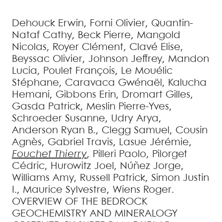
Dehouck
Erwin
,
Forni
Olivier
,
Quantin-
Nataf
Cathy
,
Beck
Pierre
,
Mangold
Nicolas
,
Royer
Clément
,
Clavé
Elise
,
Beyssac
Olivier
,
Johnson
Jeffrey
,
Mandon
Lucia
,
Poulet
François
,
Le Mouélic
Stéphane
,
Caravaca
Gwénaël
,
Kalucha
Hemani
,
Gibbons
Erin
,
Dromart
Gilles
,
Gasda
Patrick
,
Meslin
Pierre-Yves
,
Schroeder
Susanne
,
Udry
Arya
,
Anderson
Ryan B.
,
Clegg
Samuel
,
Cousin
Agnès
,
Gabriel
Travis
,
Lasue
Jérémie
,
Fouchet
Thierry
,
Pilleri
Paolo
,
Pilorget
Cédric
,
Hurowitz
Joel
,
Núñez
Jorge
,
Williams
Amy
,
Russell
Patrick
,
Simon
Justin
I.
,
Maurice
Sylvestre
,
Wiens
Roger
.
OVERVIEW OF THE BEDROCK
GEOCHEMISTRY AND MINERALOGY