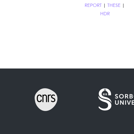
REPORT
|
THESE
|
HDR