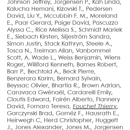
Johnson
Jeffrey
,
Jorgensen
P.
,
Kah
Linda
,
Kalucha
Hemani
,
Kizovski
T.
,
Pedersen
David
,
Liu
Y.
,
Mccubbin
F. M.
,
Moreland
E.
,
Paar
Gerard
,
Paige
David
,
Pascuzzo
Alyssa C.
,
Rice
Melissa S.
,
Schmidt
Mariek
E.
,
Siebach
Kirsten
,
Siljeström
Sandra
,
Simon
Justin
,
Stack
Kathryn
,
Steele
A.
,
Tosca
N.
,
Treiman
Allan
,
Vanbommel
Scott
,
A. Wade
L.
,
Weiss
Benjamin
,
Wiens
Roger
,
Williford
Kenneth
,
Barnes
Robert
,
Barr
P.
,
Bechtold
A.
,
Beck
Pierre
,
Benzerara
Karim
,
Bernard
Sylvain
,
Beyssac
Olivier
,
Bhartia
R.
,
Brown
Adrian
,
Caravaca
Gwénaël
,
Cardarelli
Emily
,
Cloutis
Edward
,
Fairén
Alberto
,
Flannery
David
,
Fornaro
Teresa
,
Fouchet
Thierry
,
Garczynski
Brad
,
Goméz
F.
,
Hausrath
E.
,
Heirwegh
C
,
Herd
Christopher
,
Huggett
J.
,
Jones
Alexander
,
Jones
M.
,
Jorgensen