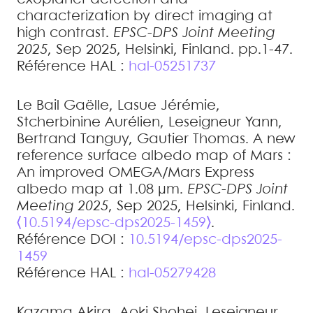
characterization by direct imaging at
high contrast
.
EPSC-DPS Joint Meeting
2025
, Sep 2025, Helsinki, Finland. pp.1-47
.
Référence HAL :
hal-05251737
Le Bail
Gaëlle
,
Lasue
Jérémie
,
Stcherbinine
Aurélien
,
Leseigneur
Yann
,
Bertrand
Tanguy
,
Gautier
Thomas
.
A new
reference surface albedo map of Mars :
An improved OMEGA/Mars Express
albedo map at 1.08 µm
.
EPSC-DPS Joint
Meeting 2025
, Sep 2025, Helsinki, Finland.
⟨10.5194/epsc-dps2025-1459⟩
.
Référence DOI :
10.5194/epsc-dps2025-
1459
Référence HAL :
hal-05279428
Kazama
Akira
,
Aoki
Shohei
,
Leseigneur