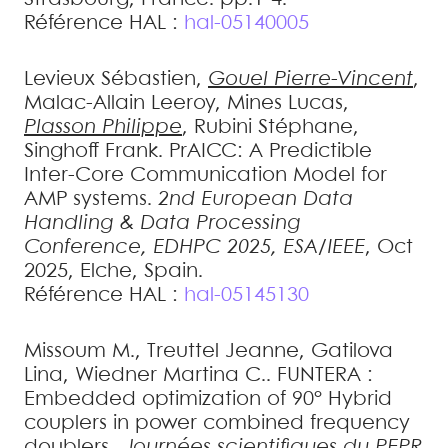
Référence HAL :
hal-05140005
Levieux
Sébastien
,
Gouel
Pierre-Vincent
,
Malac-Allain
Leeroy
,
Mines
Lucas
,
Plasson
Philippe
,
Rubini
Stéphane
,
Singhoff
Frank
.
PrAICC: A Predictible
Inter-Core Communication Model for
AMP systems
.
2nd European Data
Handling & Data Processing
Conference, EDHPC 2025, ESA/IEEE
, Oct
2025, Elche, Spain
.
Référence HAL :
hal-05145130
Missoum
M.
,
Treuttel
Jeanne
,
Gatilova
Lina
,
Wiedner
Martina C.
.
FUNTERA :
Embedded optimization of 90° Hybrid
couplers in power combined frequency
doublers.
.
Journées scientifiques du PEPR