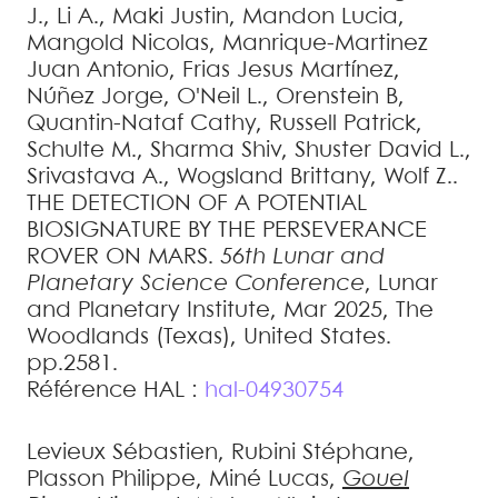
J.
,
Li
A.
,
Maki
Justin
,
Mandon
Lucia
,
Mangold
Nicolas
,
Manrique-Martinez
Juan Antonio
,
Frias
Jesus Martínez
,
Núñez
Jorge
,
O'Neil
L.
,
Orenstein
B
,
Quantin-Nataf
Cathy
,
Russell
Patrick
,
Schulte
M.
,
Sharma
Shiv
,
Shuster
David L.
,
Srivastava
A.
,
Wogsland
Brittany
,
Wolf
Z.
.
THE DETECTION OF A POTENTIAL
BIOSIGNATURE BY THE PERSEVERANCE
ROVER ON MARS
.
56th Lunar and
Planetary Science Conference
, Lunar
and Planetary Institute, Mar 2025, The
Woodlands (Texas), United States.
pp.2581
.
Référence HAL :
hal-04930754
Levieux
Sébastien
,
Rubini
Stéphane
,
Plasson
Philippe
,
Miné
Lucas
,
Gouel