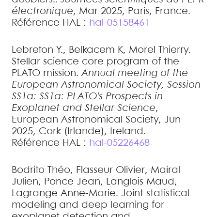
électronique
, Mar 2025, Paris, France
.
Référence HAL :
hal-05158461
Lebreton
Y.
,
Belkacem
K
,
Morel
Thierry
.
Stellar science core program of the
PLATO mission
.
Annual meeting of the
European Astronomical Society, Session
SS1a: SS1a: PLATO's Prospects in
Exoplanet and Stellar Science
,
European Astronomical Society, Jun
2025, Cork (Irlande), Ireland
.
Référence HAL :
hal-05226468
Bodrito
Théo
,
Flasseur
Olivier
,
Mairal
Julien
,
Ponce
Jean
,
Langlois
Maud
,
Lagrange
Anne-Marie
.
Joint statistical
modeling and deep learning for
exoplanet detection and