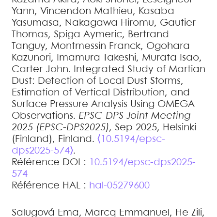
Yann
,
Vincendon
Mathieu
,
Kasaba
Yasumasa
,
Nakagawa
Hiromu
,
Gautier
Thomas
,
Spiga
Aymeric
,
Bertrand
Tanguy
,
Montmessin
Franck
,
Ogohara
Kazunori
,
Imamura
Takeshi
,
Murata
Isao
,
Carter
John
.
Integrated Study of Martian
Dust: Detection of Local Dust Storms,
Estimation of Vertical Distribution, and
Surface Pressure Analysis Using OMEGA
Observations
.
EPSC-DPS Joint Meeting
2025 (EPSC-DPS2025)
, Sep 2025, Helsinki
(Finland), Finland.
⟨10.5194/epsc-
dps2025-574⟩
.
Référence DOI :
10.5194/epsc-dps2025-
574
Référence HAL :
hal-05279600
Salugová
Ema
,
Marcq
Emmanuel
,
He
Zili
,