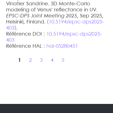
Vinatier
Sandrine
.
3D Monte-Carlo
modeling of Venus' reflectance in UV
.
EPSC-DPS Joint Meeting 2025
, Sep 2025,
Helsinki, Finland.
⟨10.5194/epsc-dps2025-
403⟩
.
Référence DOI :
10.5194/epsc-dps2025-
403
Référence HAL :
hal-05280451
1
2
3
4
5