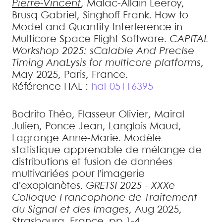
Pierre-Vincent
,
Malac-Allain
Leeroy
,
Brusq
Gabriel
,
Singhoff
Frank
.
How to
Model and Quantify Interference in
Multicore Space Flight Software
.
CAPITAL
Workshop 2025: sCalable And PrecIse
Timing AnaLysis for multicore platforms
,
May 2025, Paris, France
.
Référence HAL :
hal-05116395
Bodrito
Théo
,
Flasseur
Olivier
,
Mairal
Julien
,
Ponce
Jean
,
Langlois
Maud
,
Lagrange
Anne-Marie
.
Modèle
statistique apprenable de mélange de
distributions et fusion de données
multivariées pour l'imagerie
d'exoplanètes
.
GRETSI 2025 - XXXe
Colloque Francophone de Traitement
du Signal et des Images
, Aug 2025,
Strasbourg, France. pp.1-4
.