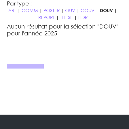
Par type :
ART
|
COMM
|
POSTER
|
OUV
|
COUV
|
DOUV
|
REPORT
|
THESE
|
HDR
Aucun résultat pour la sélection "DOUV"
pour l'année 2025