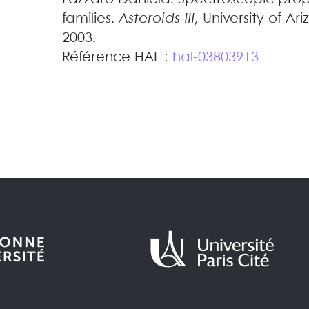
families
.
Asteroids III
, University of Ar
2003
.
Référence HAL :
hal-03803913