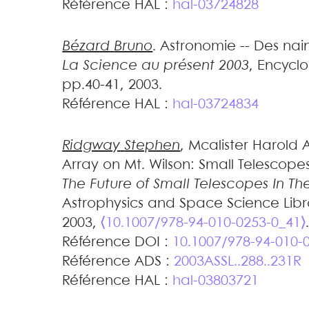
Référence HAL :
hal-03724828
Bézard
Bruno
.
Astronomie -- Des nai
La Science au présent 2003
, Encyclo
pp.40-41, 2003
.
Référence HAL :
hal-03724834
Ridgway
Stephen
,
Mcalister
Harold A
Array on Mt. Wilson: Small Telescope
The Future of Small Telescopes In T
Astrophysics and Space Science Libr
2003,
⟨10.1007/978-94-010-0253-0_41⟩
Référence DOI :
10.1007/978-94-010-
Référence ADS :
2003ASSL..288..231R
Référence HAL :
hal-03803721