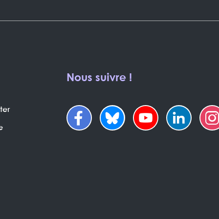
Nous suivre !
ter
e