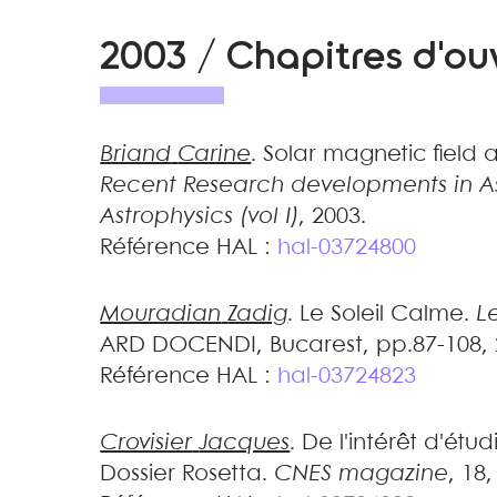
2003 / Chapitres d'o
Briand
Carine
.
Solar magnetic field a
Recent Research developments in 
Astrophysics (vol I)
, 2003
.
Référence HAL :
hal-03724800
Mouradian
Zadig
.
Le Soleil Calme
.
L
ARD DOCENDI, Bucarest, pp.87-108,
Référence HAL :
hal-03724823
Crovisier
Jacques
.
De l'intérêt d'étud
Dossier Rosetta
.
CNES magazine
, 18