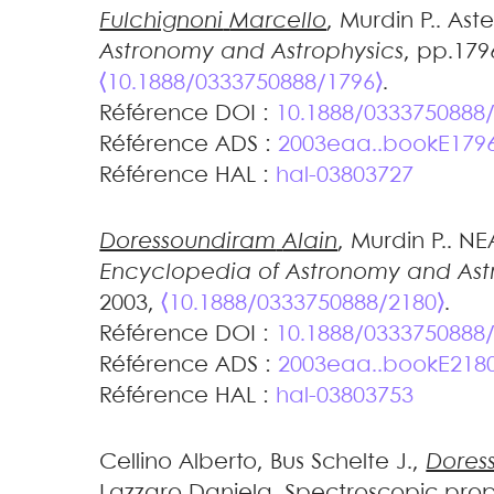
Fulchignoni
Marcello
,
Murdin
P.
.
Aste
Astronomy and Astrophysics
, pp.179
⟨10.1888/0333750888/1796⟩
.
Référence DOI :
10.1888/0333750888
Référence ADS :
2003eaa..bookE179
Référence HAL :
hal-03803727
Doressoundiram
Alain
,
Murdin
P.
.
NE
Encyclopedia of Astronomy and Ast
2003,
⟨10.1888/0333750888/2180⟩
.
Référence DOI :
10.1888/0333750888
Référence ADS :
2003eaa..bookE218
Référence HAL :
hal-03803753
Cellino
Alberto
,
Bus
Schelte J.
,
Dores
Lazzaro
Daniela
.
Spectroscopic prope