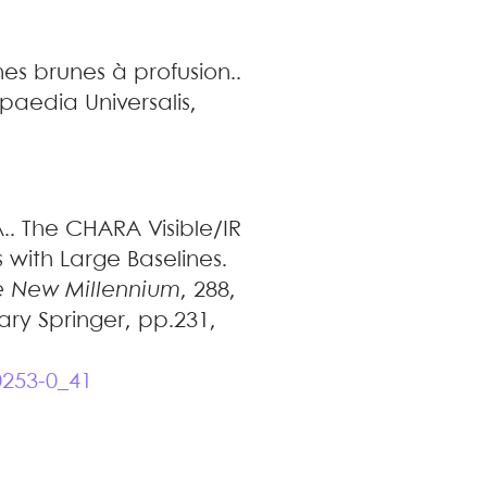
nes brunes à profusion.
.
paedia Universalis,
.
.
The CHARA Visible/IR
s with Large Baselines
.
he New Millennium
, 288,
ary Springer, pp.231,
.
0253-0_41