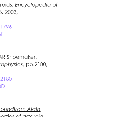
roids
.
Encyclopedia of
6, 2003,
/1796
6F
AR Shoemaker
.
rophysics
, pp.2180,
/2180
0D
soundiram
Alain
,
rties of asteroid