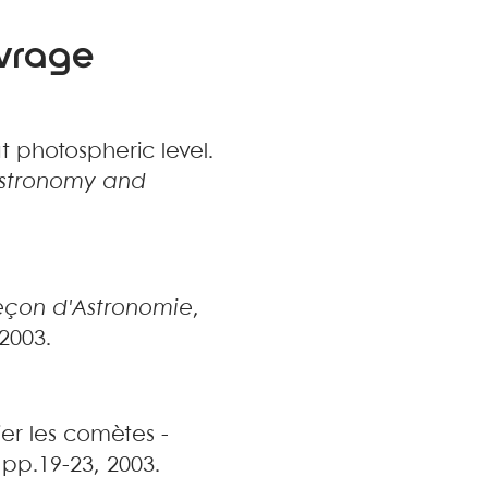
uvrage
t photospheric level
.
Astronomy and
eçon d'Astronomie
,
 2003
.
ier les comètes -
, pp.19-23, 2003
.