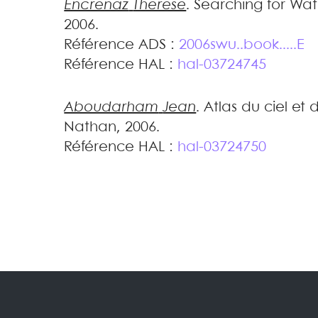
Encrenaz
Thérèse
.
Searching for Wat
2006
.
Référence ADS :
2006swu..book.....E
Référence HAL :
hal-03724745
Aboudarham
Jean
.
Atlas du ciel et 
Nathan, 2006
.
Référence HAL :
hal-03724750