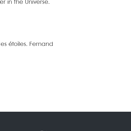
er in the Universe
.
des étoiles
.
Fernand