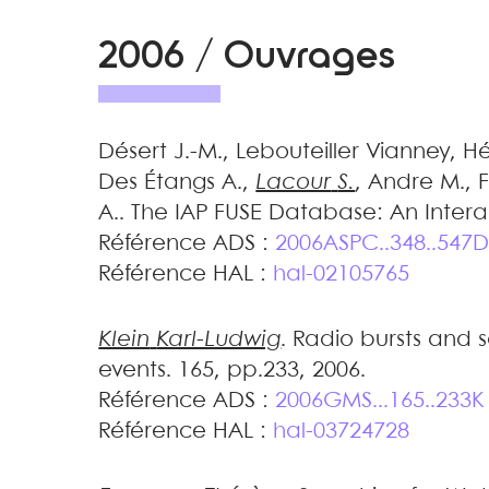
2006 / Ouvrages
Désert
J.-M.
,
Lebouteiller
Vianney
,
H
Des Étangs
A.
,
Lacour
S.
,
Andre
M.
,
F
A.
.
The IAP FUSE Database: An Intera
Référence ADS :
2006ASPC..348..547
Référence HAL :
hal-02105765
Klein
Karl-Ludwig
.
Radio bursts and s
events
.
165, pp.233, 2006
.
Référence ADS :
2006GMS...165..233K
Référence HAL :
hal-03724728