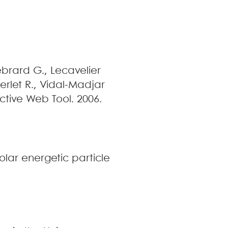
ébrard
G.
,
Lecavelier
erlet
R.
,
Vidal-Madjar
ctive Web Tool
.
2006
.
D
olar energetic particle