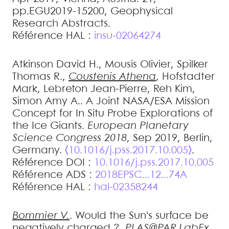
pp.EGU2019-15200, Geophysical
Research Abstracts
.
Référence HAL :
insu-02064274
Atkinson
David H.
,
Mousis
Olivier
,
Spilker
Thomas R.
,
Coustenis
Athena
,
Hofstadter
Mark
,
Lebreton
Jean-Pierre
,
Reh
Kim
,
Simon
Amy A.
.
A Joint NASA/ESA Mission
Concept for In Situ Probe Explorations of
the Ice Giants
.
European Planetary
Science Congress 2018
, Sep 2019, Berlin,
Germany.
⟨10.1016/j.pss.2017.10.005⟩
.
Référence DOI :
10.1016/j.pss.2017.10.005
Référence ADS :
2018EPSC...12...74A
Référence HAL :
hal-02358244
Bommier
V.
.
Would the Sun's surface be
negatively charged ?
.
PLAS@PAR LabEx