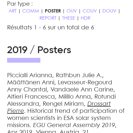
Par type :
ART
|
COMM
|
POSTER
|
OUV
|
COUV
|
DOUV
|
REPORT
|
THESE
|
HDR
Résultats 1 - 6 sur un total de 6
2019 / Posters
Piccialli
Arianna
,
Rathbun
Julie A.
,
Määttänen
Anni
,
Levasseur-Regourd
Anny Chantal
,
Vandaele
Ann Carine
,
Altieri
Francesca
,
Milillo
Anna
,
Rotundi
Alessandra
,
Rengel
Miriam
,
Drossart
Pierre
.
Historical trend of participation of
women scientists in ESA solar system
missions
.
EGU General Assembly 2019
,
Apr 2019, Vienna, Austria. 21,