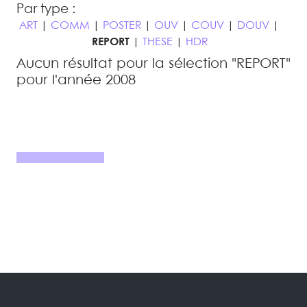
Par type :
ART
|
COMM
|
POSTER
|
OUV
|
COUV
|
DOUV
|
REPORT
|
THESE
|
HDR
Aucun résultat pour la sélection "REPORT"
pour l'année 2008