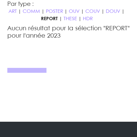
Par type :
ART
|
COMM
|
POSTER
|
OUV
|
COUV
|
DOUV
|
REPORT
|
THESE
|
HDR
Aucun résultat pour la sélection "REPORT"
pour l'année 2023