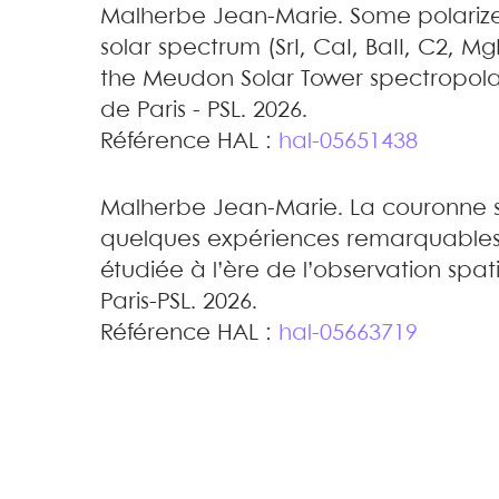
Malherbe
Jean-Marie
.
Some polarize
solar spectrum (SrI, CaI, BaII, C2, M
the Meudon Solar Tower spectropola
de Paris - PSL. 2026
.
Référence HAL :
hal-05651438
Malherbe
Jean-Marie
.
La couronne s
quelques expériences remarquables 
étudiée à l’ère de l’observation spat
Paris-PSL. 2026
.
Référence HAL :
hal-05663719