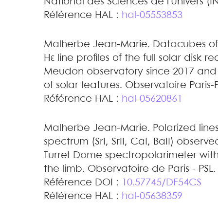
National des Sciences de l'Univers (I
Référence HAL :
hal-05553853
Malherbe
Jean-Marie
.
Datacubes of 
Hε line profiles of the full solar disk 
Meudon observatory since 2017 and s
of solar features
.
Observatoire Paris-
Référence HAL :
hal-05620861
Malherbe
Jean-Marie
.
Polarized line
spectrum (SrI, SrII, CaI, BaII) observe
Turret Dome spectropolarimeter with 
the limb
.
Observatoire de Paris - PSL.
Référence DOI :
10.57745/DF54CS
Référence HAL :
hal-05638359