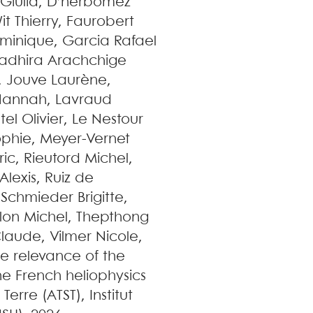
Giulia
,
D’herbomez
it
Thierry
,
Faurobert
minique
,
Garcia Rafael
adhira Arachchige
,
Jouve
Laurène
,
Hannah
,
Lavraud
tel
Olivier
,
Le Nestour
ophie
,
Meyer-Vernet
ric
,
Rieutord
Michel
,
Alexis
,
Ruiz de
,
Schmieder
Brigitte
,
llon
Michel
,
Thepthong
Claude
,
Vilmer
Nicole
,
e relevance of the
he French heliophysics
erre (ATST), Institut