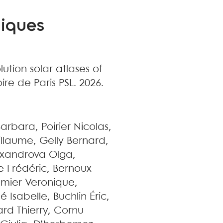
niques
lution solar atlases of
ire de Paris PSL. 2026
.
Barbara
,
Poirier
Nicolas
,
illaume
,
Gelly
Bernard
,
exandrova
Olga
,
e
Frédéric
,
Bernoux
mier
Veronique
,
lé
Isabelle
,
Buchlin
Éric
,
ard
Thierry
,
Cornu