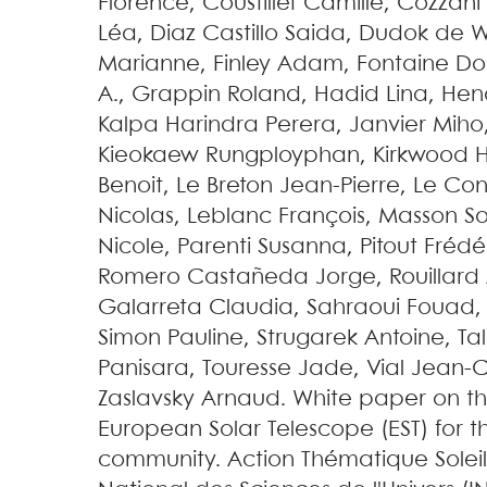
Florence
,
Coustillet
Camille
,
Cozzani
Léa
,
Diaz Castillo
Saida
,
Dudok de W
Marianne
,
Finley
Adam
,
Fontaine
Do
A.
,
Grappin
Roland
,
Hadid
Lina
,
Hen
Kalpa Harindra
Perera
,
Janvier
Miho
Kieokaew
Rungployphan
,
Kirkwood
Benoit
,
Le Breton
Jean-Pierre
,
Le Con
Nicolas
,
Leblanc
François
,
Masson
S
Nicole
,
Parenti
Susanna
,
Pitout
Frédé
Romero Castañeda
Jorge
,
Rouillard
Galarreta
Claudia
,
Sahraoui
Fouad
Simon
Pauline
,
Strugarek
Antoine
,
Ta
Panisara
,
Touresse
Jade
,
Vial
Jean-
Zaslavsky
Arnaud
.
White paper on th
European Solar Telescope (EST) for t
community
.
Action Thématique Soleil T