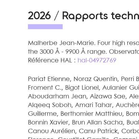
2026 / Rapports tech
Malherbe
Jean-Marie
.
Four high reso
the 3000 Å - 9900 Å range
.
Observato
Référence HAL :
hal-04972769
Pariat
Etienne
,
Noraz
Quentin
,
Perri
Froment
C.
,
Bigot
Lionel
,
Aulanier
Gu
Aboudarham
Jean
,
Aizawa
Sae
,
Al
Alqeeq
Soboh
,
Amari
Tahar
,
Auchèr
Guillerme
,
Berthomier
Matthieu
,
Bom
Bonnin
Xavier
,
Brun Allan
Sacha
,
Bua
Canou
Aurélien
,
Canu
Patrick
,
Corb