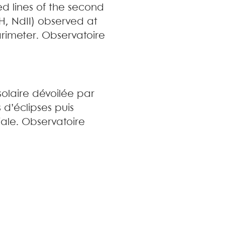
d lines of the second
gH, NdII) observed at
rimeter
.
Observatoire
olaire dévoilée par
d’éclipses puis
iale
.
Observatoire